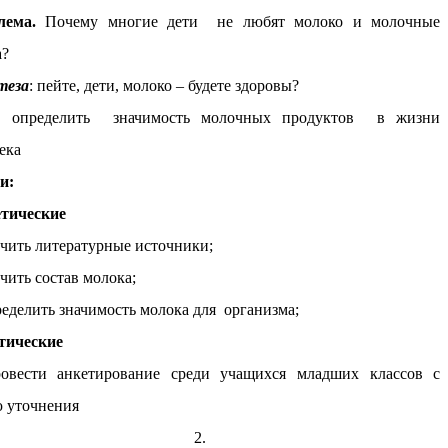
лема.
Почему многие дети не любят молоко и молочные
а?
теза
: пейте, дети, молоко – будете здоровы?
ь:
определить значимость молочных продуктов в жизни
ека
и:
етические
чить литературные источники;
учить состав молока;
ределить значимость молока для организма;
тические
ровести анкетирование среди учащихся младших классов с
 уточнения
2.