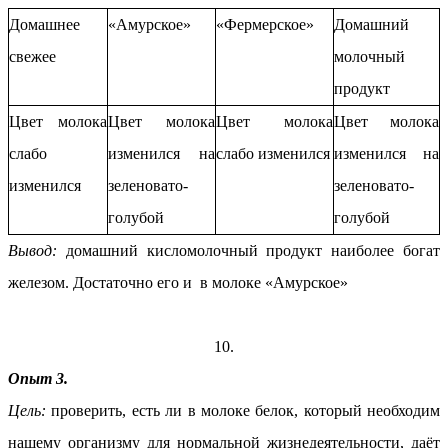
Домашнее
«Амурское»
«Фермерское»
Домашний
свежее
молочный
продукт
Цвет молока
Цвет молока
Цвет молока
Цвет молока
слабо
изменился на
слабо изменился
изменился на
изменился
зеленовато-
зеленовато-
голубой
голубой
Вывод:
домашний кисломолочный продукт наиболее богат
железом. Достаточно его и в молоке «Амурское»
10.
Опыт 3.
Цель:
проверить, есть ли в молоке белок, который необходим
нашему организму для нормальной жизнедеятельности, даёт