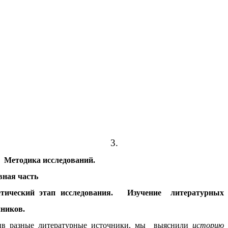
3.
Методика исследований.
вная часть
етический этап исследования. Изучение литературных
чников.
ив разные литературные источники, мы выяснили
историю