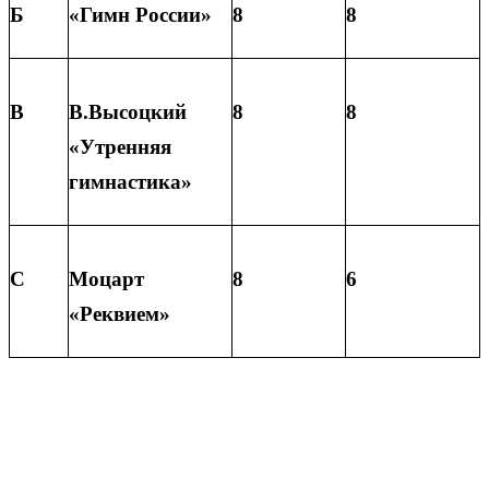
Б
«Гимн России»
8
8
В
В.Высоцкий
8
8
«Утренняя
гимнастика»
С
Моцарт
8
6
«Реквием»