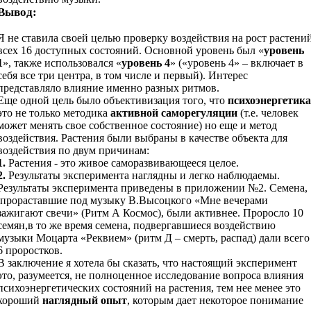
Вывод:
Я не ставила своей целью проверку воздействия на рост растени
всех 16 доступных состояний. Основной уровень был «
уровень
1
», также использовался «
уровень 4
» («уровень 4» – включает в
себя все три центра, в том числе и первый). Интерес
представляло влияние именно разных ритмов.
Еще одной цель было объективизация того, что
психоэнергетика
это не только методика
активной саморегуляции
(т.е. человек
может менять свое собственное состояние) но еще и метод
воздействия. Растения были выбраны в качестве объекта для
воздействия по двум причинам:
1.
Растения - это живое саморазвивающееся целое.
2.
Результаты эксперимента наглядны и легко наблюдаемы.
Результаты эксперимента приведены в приложении №2. Семена,
прораставшие под музыку В.Высоцкого «Мне вечерами
зажигают свечи» (Ритм А Космос), были активнее. Проросло 10
семян,в то же время семена, подвергавшиеся воздействию
музыки Моцарта «Реквием» (ритм Д – смерть, распад) дали всего
6 проростков.
В заключение я хотела бы сказать, что настоящий эксперимент
это, разумеется, не полноценное исследование вопроса влияния
психоэнергетических состояний на растения, тем нее менее это
хороший
наглядный опыт
, которым дает некоторое понимание