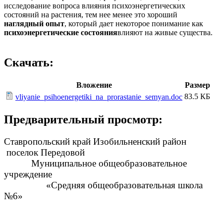
исследование вопроса влияния психоэнергетических
состояний на растения, тем нее менее это хороший
наглядный опыт
, который дает некоторое понимание как
психоэнергетические
состояния
влияют на живые существа.
Скачать:
Вложение
Размер
83.5 КБ
vliyanie_psihoenergetiki_na_prorastanie_semyan.doc
Предварительный просмотр:
Ставропольский край Изобильненский район
поселок Передовой
Муниципальное общеобразовательное
учреждение
«Средняя общеобразовательная школа
№6»