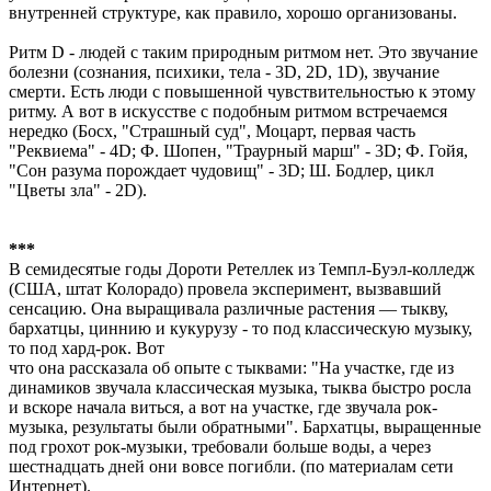
внутренней структуре, как правило, хорошо организованы.
Ритм D - людей с таким природным ритмом нет. Это звучание
болезни (сознания, психики, тела - 3D, 2D, 1D), звучание
смерти. Есть люди с повышенной чувствительностью к этому
ритму. А вот в искусстве с подобным ритмом встречаемся
нередко (Босх, "Страшный суд", Моцарт, первая часть
"Реквиема" - 4D; Ф. Шопен, "Траурный марш" - 3D; Ф. Гойя,
"Сон разума порождает чудовищ" - 3D; Ш. Бодлер, цикл
"Цветы зла" - 2D).
***
В семидесятые годы Дороти Ретеллек из Темпл-Буэл-колледж
(США, штат Колорадо) провела эксперимент, вызвавший
сенсацию. Она выращивала различные растения — тыкву,
бархатцы, циннию и кукурузу - то под классическую музыку,
то под хард-рок. Вот
что она рассказала об опыте с тыквами: "На участке, где из
динамиков звучала классическая музыка, тыква быстро росла
и вскоре начала виться, а вот на участке, где звучала рок-
музыка, результаты были обратными". Бархатцы, выращенные
под грохот рок-музыки, требовали больше воды, а через
шестнадцать дней они вовсе погибли. (по материалам сети
Интернет).