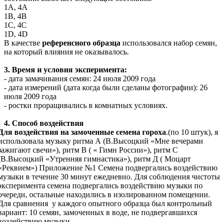
1А, 4А
1В, 4В
1С, 4С
1D, 4D
В качестве
референсного образца
использовался набор семян,
на который влияния не оказывалось.
3. Время и условия эксперимента:
- дата замачивания семян: 24 июля 2009 года
- дата измерений (дата когда были сделаны фотографии): 26
июля 2009 года
- ростки проращивались в комнатных условиях.
4. Способ воздействия
Для воздействия на замоченные семена гороха
.(по 10 штук), я
использовала музыку ритма А (В.Высоцкий «Мне вечерами
зажигают свечи»), ритм В ( « Гимн России»), ритм С
(В.Высоцкий «Утренняя гимнастика»), ритм Д ( Моцарт
«Реквием») Приложение №1 Семена подвергались воздействию
музыки в течение 30 минут ежедневно. Для соблюдения чистоты
эксперимента семена подвергались воздействию музыки по
очереди, остальные находились в изолированном помещении.
Для сравнения у каждого опытного образца был контрольный
вариант: 10 семян, замоченных в воде, не подвергавшихся
воздействию музыки.