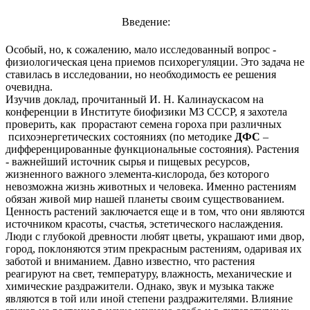
Введение:
Особый, но, к сожалению, мало исследованный вопрос -
физиологическая цена приемов психорегуляции. Это задача не
ставилась в исследовании, но необходимость ее решения
очевидна.
Изучив доклад, прочитанный И. Н. Калинаускасом на
конференции в Институте биофизики МЗ СССР, я захотела
проверить, как прорастают семена гороха при различных
психоэнергетических состояниях (по методике
ДФС
–
дифференцированные функциональные состояния). Растения
- важнейший источник сырья и пищевых ресурсов,
жизненного важного элемента-кислорода, без которого
невозможна жизнь животных и человека. Именно растениям
обязан живой мир нашей планеты своим существованием.
Ценность растений заключается еще и в том, что они являются
источником красоты, счастья, эстетического наслаждения.
Люди с глубокой древности любят цветы, украшают ими двор,
город, поклоняются этим прекрасным растениям, одаривая их
заботой и вниманием. Давно известно, что растения
реагируют на свет, температуру, влажность, механические и
химические раздражители. Однако, звук и музыка также
являются в той или иной степени раздражителями. Влияние