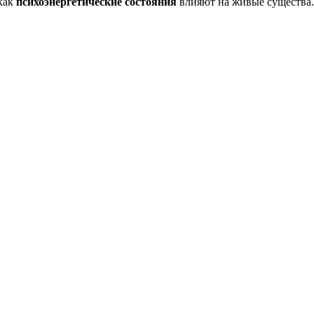
как
психоэнергетические состояния
влияют на живые существа.