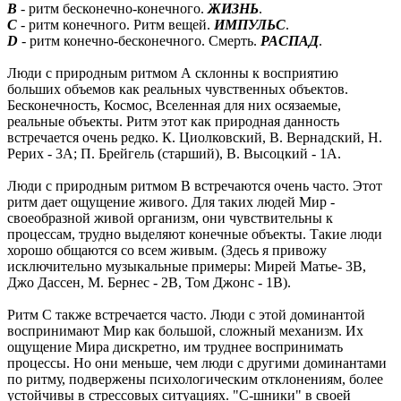
В
- ритм бесконечно-конечного.
ЖИЗНЬ
.
C
- ритм конечного. Ритм вещей.
ИМПУЛЬС
.
D
- ритм конечно-бесконечного. Смерть.
РАСПАД
.
Люди с природным ритмом А склонны к восприятию
больших объемов как реальных чувственных объектов.
Бесконечность, Космос, Вселенная для них осязаемые,
реальные объекты. Ритм этот как природная данность
встречается очень редко. К. Циолковский, В. Вернадский, Н.
Рерих - 3А; П. Брейгель (старший), В. Высоцкий - 1А.
Люди с природным ритмом B встречаются очень часто. Этот
ритм дает ощущение живого. Для таких людей Мир -
своеобразной живой организм, они чувствительны к
процессам, трудно выделяют конечные объекты. Такие люди
хорошо общаются со всем живым. (Здесь я привожу
исключительно музыкальные примеры: Мирей Матье- 3B,
Джо Дассен, М. Бернес - 2B, Том Джонс - 1B).
Ритм C также встречается часто. Люди с этой доминантой
воспринимают Мир как большой, сложный механизм. Их
ощущение Мира дискретно, им труднее воспринимать
процессы. Но они меньше, чем люди с другими доминантами
по ритму, подвержены психологическим отклонениям, более
устойчивы в стрессовых ситуациях. "C-шники" в своей