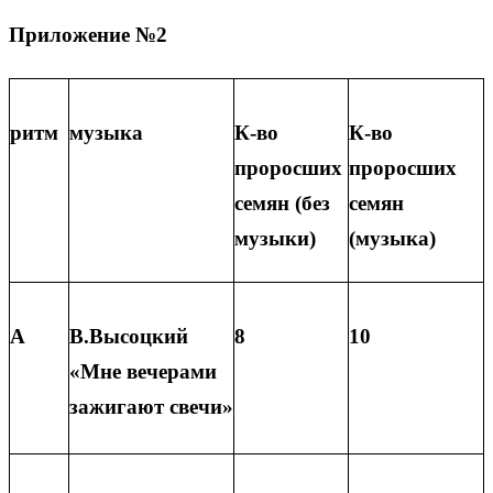
Приложение №2
ритм
музыка
К-во
К-во
проросших
проросших
семян (без
семян
музыки)
(музыка)
А
В.Высоцкий
8
10
«Мне вечерами
зажигают свечи»