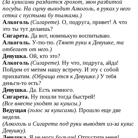
(За кулисами раздается грохот, звон разбитой
посуды. На сцену выходит Алкоголь, в руках у него
сетка с пустыми бу тылками.)
Алкоголь
(Сигарете).
О, подруга, привет! А что
это ты тут делаешь?
Сигарета.
Да вот, новенькую воспитываю.
Алкоголь.
У-тю-тю.
(Тянет руки к Девушке, та
отбегает от него.)
Девушка.
Ой, кто это?
Алкоголь
(Сигарете).
Ну что, подруга, айда!
Пойдем от метим нашу встречу. И эту с собой
прихватим.
(Обраща ется к Девушке.)
У тебя
деньги-то есть?
Девушка.
Да. Есть немного.
Сигарета.
Ну пошли тогда быстрей!
(Все вместе уходят за кулисы.)
Ведущая
(голос за кулисами).
Прошло еще две
недели.
(Алкоголь и Сигарета под руки выводят из-за кулис
Девушку).
Девушка.
Я не могу больше! Отпустите меня!