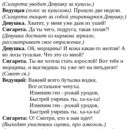
(Сигарета уводит Девушку за кулисы.)
Ведущая
(голос за кулисами).
Прошло две недели.
(Сигарета тащит за собой упирающуюся Девушку.)
Девушка.
Хватит, у меня уже дым из ушей!
Сигарета.
Да ты чего, подруга, такая хилая?!
(Девушка достает из кармана зеркало,
рассматривает свое отражение.)
Девушка.
Ой, морщины! И кожа какая-то желтая! А
во лосы тусклые. Что это со мной?
Сигарета.
Ты же хотела стать взрослой! Вот тебе и
морщины, и выглядишь ты уже лет на пятьдесят!
(Смеет ся.)
Ведущий:
Важней всего бутылка водки,
Все остальное чепуха.
Изменим ген - рожай уродов,
Быстрей умрешь ты, ха-ха-ха!
Изменим ген - рожай уродов,
Быстрей умрешь ты. ха-ха-ха!
Сигарета:
О! Смотри, кто к нам идет!
(Выходят участники сценки, про алкоголь.)