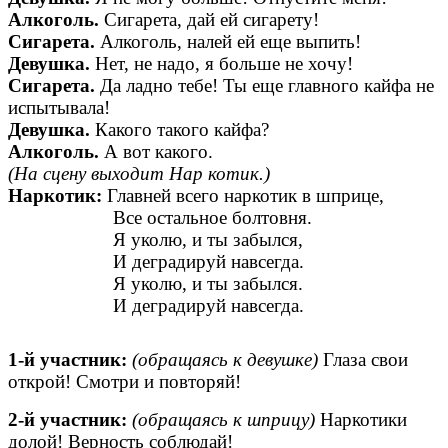
Алкоголь.
Сигарета, дай ей сигарету!
Сигарета.
Алкоголь, налей ей еще выпить!
Девушка.
Нет, не надо, я больше не хочу!
Сигарета.
Да ладно тебе! Ты еще главного кайфа не
испытывала!
Девушка.
Какого такого кайфа?
Алкоголь.
А вот какого.
(На сцену выходит Нар котик.)
Наркотик:
Главней всего наркотик в шприце,
Все остальное болтовня.
Я уколю, и ты забылся,
И деградируй навсегда.
Я уколю, и ты забылся.
И деградируй навсегда.
1-й участник:
(обращаясь к девушке)
Глаза свои
открой! Смотри и повторяй!
2-й участник:
(обращаясь к шприцу)
Наркотики
долой! Верность соблюдай!