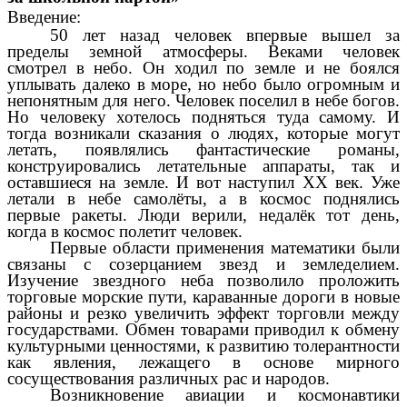
Введение:
50 лет назад человек впервые вышел за
пределы земной атмосферы.
Веками человек
смотрел в небо. Он ходил по земле и не боялся
уплывать далеко в море, но небо было огромным и
непонятным для него. Человек поселил в небе богов.
Но человеку хотелось подняться туда самому. И
тогда возникали сказания о людях, которые могут
летать, появлялись фантастические романы,
конструировались летательные аппараты, так и
оставшиеся на земле. И вот наступил XX век. Уже
летали в небе самолёты, а в космос поднялись
первые ракеты. Люди верили, недалёк тот день,
когда в космос полетит человек.
Первые области применения математики были
связаны с созерцанием звезд и земледелием.
Изучение звездного неба позволило проложить
торговые морские пути, караванные дороги в новые
районы и резко увеличить эффект торговли между
государствами. Обмен товарами приводил к обмену
культурными ценностями, к развитию толерантности
как явления, лежащего в основе мирного
сосуществования различных рас и народов.
Возникновение авиации и космонавтики