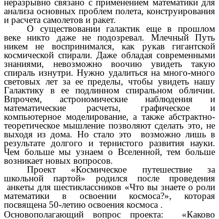
неразрывно связано с применением математики для
анализа основных проблем полета, конструирования
и расчета самолетов и ракет.
О существовании галактик еще в прошлом
веке никто даже не подозревал. Млечный Путь
никем не воспринимался, как рукав гигантской
космической спирали. Даже обладая современными
знаниями, невозможно воочию увидеть такую
спираль изнутри. Нужно удалиться на много-много
световых лет за ее пределы, чтобы увидеть нашу
Галактику в ее подлинном спиральном обличии.
Впрочем, астрономические наблюдения и
математические расчеты, графическое и
компьютерное моделирование, а также абстрактно-
теоретическое мышление позволяют сделать это, не
выходя из дома. Но стало это возможно лишь в
результате долгого и тернистого развития науки.
Чем больше мы узнаем о Вселенной, тем больше
возникает новых вопросов.
Проект «Космическое путешествие за
школьной партой» родился после проведения
анкеты для шестиклассников «Что вы знаете о роли
математики в освоении космоса?», которая
посвящена 50-летию освоения космоса .
Основополагающий вопрос проекта: «Каково