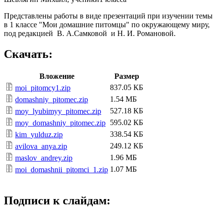
Представлены работы в виде презентаций при изучении темы
в 1 классе "Мои домашние питомцы" по окружающему миру,
под редакцией В. А.Самковой и Н. И. Романовой.
Скачать:
Вложение
Размер
837.05 КБ
moi_pitomcy1.zip
1.54 МБ
domashniy_pitomec.zip
527.18 КБ
moy_lyubimyy_pitomec.zip
595.02 КБ
moy_domashniy_pitomec.zip
338.54 КБ
kim_yulduz.zip
249.12 КБ
avilova_anya.zip
1.96 МБ
maslov_andrey.zip
1.07 МБ
moi_domashnii_pitomci_1.zip
Подписи к слайдам: