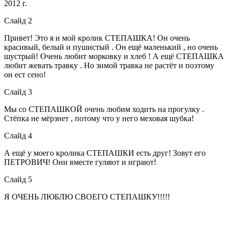
2012 г.
Слайд 2
Привет! Это я и мой кролик СТЕПАШКА! Он очень
красивый, белый и пушистый . Он ещё маленький , но очень
шустрый! Очень любит морковку и хлеб ! А ещё СТЕПАШКА
любит жевать травку . Но зимой травка не растёт и поэтому
он ест сено!
Слайд 3
Мы со СТЕПАШКОЙ очень любим ходить на прогулку .
Стёпка не мёрзнет , потому что у него меховая шубка!
Слайд 4
А ещё у моего кролика СТЕПАШКИ есть друг! Зовут его
ПЕТРОВИЧ! Они вместе гуляют и играют!
Слайд 5
Я ОЧЕНЬ ЛЮБЛЮ СВОЕГО СТЕПАШКУ!!!!!