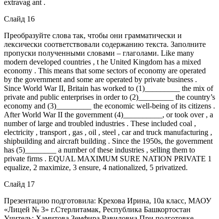
extravag ant .
Слайд 16
Преобразуйте слова так, чтобы они грамматически и
лексически соответствовали содержанию текста. Заполните
пропуски полученными словами – глаголами. Like many
modern developed countries , t he United Kingdom has a mixed
economy . This means that some sectors of economy are operated
by the government and some are operated by private business .
Since World War II, Britain has worked to (1)_________ the mix of
private and public enterprises in order to (2)_________ the country’s
economy and (3)_________ the economic well-being of its citizens .
After World War II the government (4)__________, or took over , a
number of large and troubled industries . These included coal ,
electricity , transport , gas , oil , steel , car and truck manufacturing ,
shipbuilding and aircraft building . Since the 1950s, the government
has (5)________ a number of these industries , selling them to
private firms . EQUAL MAXIMUM SURE NATION PRIVATE 1
equalize, 2 maximize, 3 ensure, 4 nationalized, 5 privatized.
Слайд 17
Презентацию подготовила: Крехова Ирина, 10а класс, МАОУ
«Лицей № 3» г.Стерлитамак, Республика Башкортостан
Учитель: Хамитова Земфира Равиловна При подготовке