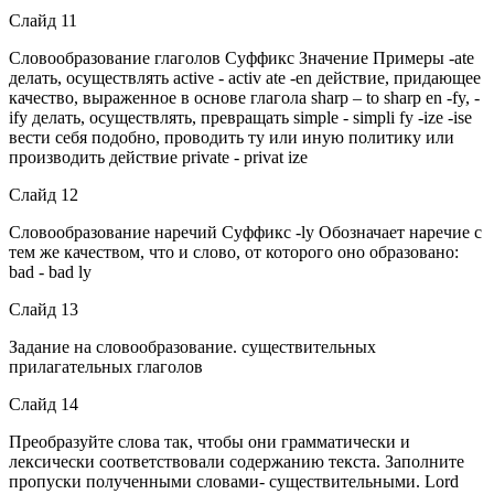
Слайд 11
Словообразование глаголов Суффикс Значение Примеры -ate
делать, осуществлять active - activ ate -en действие, придающее
качество, выраженное в основе глагола sharp – to sharp en -fy, -
ify делать, осуществлять, превращать simple - simpli fy -ize -ise
вести себя подобно, проводить ту или иную политику или
производить действие private - privat ize
Слайд 12
Словообразование наречий Суффикс -ly Обозначает наречие с
тем же качеством, что и слово, от которого оно образовано:
bad - bad ly
Слайд 13
Задание на словообразование. существительных
прилагательных глаголов
Слайд 14
Преобразуйте слова так, чтобы они грамматически и
лексически соответствовали содержанию текста. Заполните
пропуски полученными словами- существительными. Lord