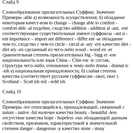
Слайд 9
Словообразование прилагательных Суффикс Значение
Примеры -able а) возможность осуществления; б) обладание
некоторым качест-вом to change – change able to comfort -
comfort able -al подобие, сходство addition - addition al -ant, -ent
cоответствующие существительные имеют суффиксы –ant и -
ent importance – import ant difference - differ ent -ar обладание
чем-то, сходство с чем-то circle - circul ar -ary -ery качество diet -
diet ary -en сделанный из чего-либо wood - wood en -er
сравнительная степень прилагательных big - bigg er -ese
национальность или язык China – Chin ese -ic состав,
структура чего-либо, отношение к чему-либо drama - dramat ic
-ish а) национальная принадлежность; б) слабая степень
качества (соответствует русским суффиксам –оват, еват )
Scotland – Scott ish red - redd ish
Слайд 10
Словообразование прилагательных Суффикс Значение
Примеры -ive относящийся к, принадлежащий, связанный с
nature - native -ful наличие качества beauty - beautiful -less
отсутствие качества hope - hopeless -ous обладающий данным
свойством, признаком, характеристикой в значительной
степени danger - dangerous -y качество stone - stony