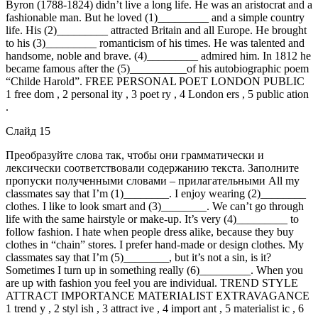
Byron (1788-1824) didn’t live a long life. He was an aristocrat and a
fashionable man. But he loved (1)_________ and a simple country
life. His (2)_________ attracted Britain and all Europe. He brought
to his (3)_________ romanticism of his times. He was talented and
handsome, noble and brave. (4)_________ admired him. In 1812 he
became famous after the (5)__________of his autobiographic poem
“Childe Harold”. FREE PERSONAL POET LONDON PUBLIC
1 free dom , 2 personal ity , 3 poet ry , 4 London ers , 5 public ation
.
Слайд 15
Преобразуйте слова так, чтобы они грамматически и
лексически соответствовали содержанию текста. Заполните
пропуски полученными словами – прилагательными All my
classmates say that I’m (1)________. I enjoy wearing (2)________
clothes. I like to look smart and (3)________. We can’t go through
life with the same hairstyle or make-up. It’s very (4)_________ to
follow fashion. I hate when people dress alike, because they buy
clothes in “chain” stores. I prefer hand-made or design clothes. My
classmates say that I’m (5)________, but it’s not a sin, is it?
Sometimes I turn up in something really (6)_________. When you
are up with fashion you feel you are individual. TREND STYLE
ATTRACT IMPORTANCE MATERIALIST EXTRAVAGANCE
1 trend y , 2 styl ish , 3 attract ive , 4 import ant , 5 materialist ic , 6