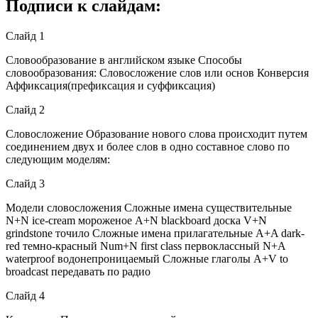
Подписи к слайдам:
Слайд 1
Словообразование в английском языке Способы
словообразования: Словосложение слов или основ Конверсия
Аффиксация(префиксация и суффиксация)
Слайд 2
Словосложение Образование нового слова происходит путем
соединением двух и более слов в одно составное слово по
следующим моделям:
Слайд 3
Модели словосложения Сложные имена существительные
N+N ice-cream мороженое A+N blackboard доска V+N
grindstone точило Сложные имена прилагательные A+A dark-
red темно-красный Num+N first class первоклассный N+A
waterproof водонепроницаемый Сложные глаголы A+V to
broadcast передавать по радио
Слайд 4