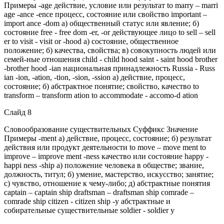
Примеры -age действие, условие или результат to marry – marri
age -ance -ence процесс, состояние или свойство important –
import ance -dom а) общественный статус или явление; б)
состояние free - free dom -er, -or действующее лицо to sell – sell
er to visit - visit or -hood а) состояние, общественное
положение; б) качества, свойства; в) совокупность людей или
семей-ные отношения child - child hood saint - saint hood brother
-brother hood -ian национальная принадлежность Russia - Russ
ian -ion, -ation, -tion, -sion, -ssion а) действие, процесс,
состояние; б) абстрактное понятие; свойство, качество to
transform – transform ation to accommodate - accomo-d ation
Слайд 8
Словообразование существительных Суффикс Значение
Примеры -ment a) действие, процесс, состояние; б) результат
действия или продукт деятельности to move – move ment to
improve – improve ment -ness качество или состояние hарру -
happi ness -ship а) положение человека в обществе; звание,
должность, титул; б) умение, мастерство, искусство; занятие;
с) чувство, отношение к чему-либо; д) абстрактные понятия
captain – captain ship draftsman – draftsman ship comrade –
comrade ship citizen - citizen ship -y абстрактные и
собирательные существительные soldier - soldier y