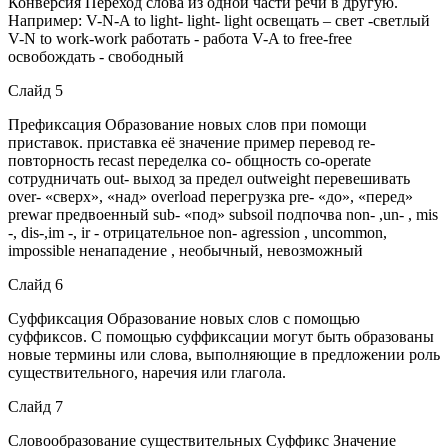
Конверсия Переход слова из одной части речи в другую.
Например: V-N-A to light- light- light освещать – свет -светлый
V-N to work-work работать - работа V-A to free-free
освобождать - свободный
Слайд 5
Префиксация Образование новых слов при помощи
приставок. приставка её значение пример перевод re-
повторность recast переделка co- общность co-operate
сотрудничать out- выход за предел outweight перевешивать
over- «сверх», «над» overload перегрузка pre- «до», «перед»
prewar предвоенный sub- «под» subsoil подпочва non- ,un- , mis
-, dis-,im -, ir - отрицательное non- agression , uncommon,
impossible ненападение , необычный, невозможный
Слайд 6
Суффиксация Образование новых слов с помощью
суффиксов. С помощью суффиксации могут быть образованы
новые термины или слова, выполняющие в предложении роль
существительного, наречия или глагола.
Слайд 7
Словообразование существительных Суффикс Значение