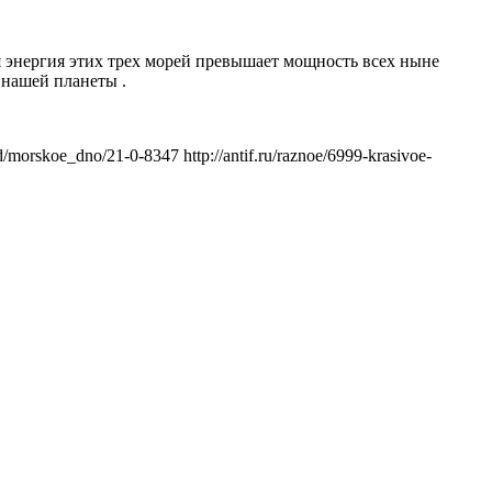
я энергия этих трех морей превышает мощность всех ныне
 нашей планеты .
morskoe_dno/21-0-8347 http://antif.ru/raznoe/6999-krasivoe-