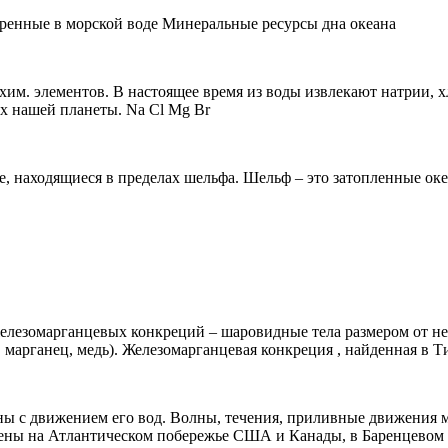
ренные в морской воде Минеральные ресурсы дна океана
 хим. элементов. В настоящее время из воды извлекают натрии, х
х нашей планеты. Na Cl Mg Br
, находящиеся в пределах шельфа. Шельф – это затопленные океа
елезомарганцевых конкреций – шаровидные тела размером от нес
 марганец, медь). Железомарганцевая конкреция , найденная в Т
ны с движением его вод. Волны, течения, приливные движения м
ены на Атлантическом побережье США и Канады, в Баренцевом м