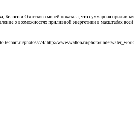
а, Белого и Охотского морей показала, что суммарная приливна
вление о возможностях приливной энергетики в масштабах всей
echart.ru/photo/7/74/ http://www.wallon.ru/photo/underwater_world/