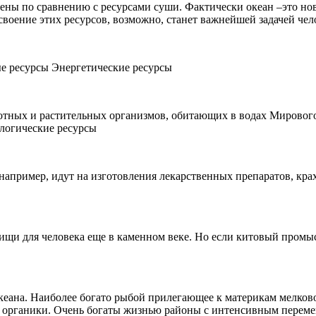
ны по сравнению с ресурсами суши. Фактически океан –это нова
воение этих ресурсов, возможно, станет важнейшей задачей чел
е ресурсы Энергетические ресурсы
тных и растительных организмов, обитающих в водах Мирового 
логические ресурсы
например, идут на изготовления лекарственных препаратов, крах
и для человека еще в каменном веке. Но если китовый промысе
кеана. Наиболее богато рыбой прилегающее к материкам мелково
 органики. Очень богаты жизнью районы с интенсивным перем