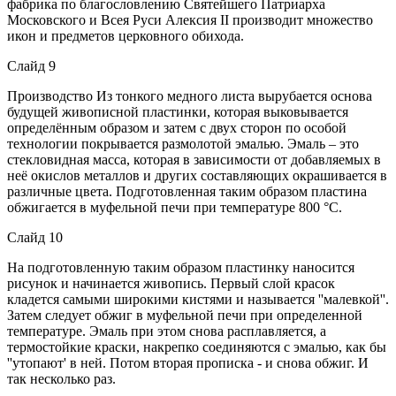
фабрика по благословлению Святейшего Патриарха
Московского и Всея Руси Алексия II производит множество
икон и предметов церковного обихода.
Слайд 9
Производство Из тонкого медного листа вырубается основа
будущей живописной пластинки, которая выковывается
определённым образом и затем с двух сторон по особой
технологии покрывается размолотой эмалью. Эмаль – это
стекловидная масса, которая в зависимости от добавляемых в
неё окислов металлов и других составляющих окрашивается в
различные цвета. Подготовленная таким образом пластина
обжигается в муфельной печи при температуре 800 °С.
Слайд 10
На подготовленную таким образом пластинку наносится
рисунок и начинается живопись. Первый слой красок
кладется самыми широкими кистями и называется ''малевкой''.
Затем следует обжиг в муфельной печи при определенной
температуре. Эмаль при этом снова расплавляется, а
термостойкие краски, накрепко соединяются с эмалью, как бы
''утопают' в ней. Потом вторая прописка - и снова обжиг. И
так несколько раз.