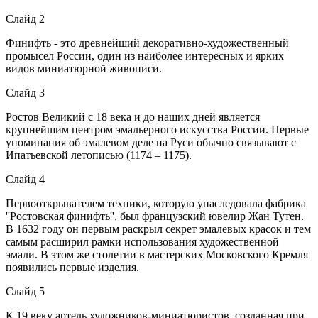
Слайд 2
Финифть - это древнейший декоративно-художественный
промысел России, один из наиболее интересных и ярких
видов миниатюрной живописи.
Слайд 3
Ростов Великий с 18 века и до наших дней является
крупнейшим центром эмальерного искусства России. Первые
упоминания об эмалевом деле на Руси обычно связывают с
Ипатьевской летописью (1174 – 1175).
Слайд 4
Первооткрывателем техники, которую унаследовала фабрика
''Ростовская финифть'', был французский ювелир Жан Тутен.
В 1632 году он первым раскрыл секрет эмалевых красок и тем
самым расширил рамки использования художественной
эмали. В этом же столетии в мастерских Московского Кремля
появились первые изделия.
Слайд 5
К 19 веку артель художников-миниатюристов, созданная при