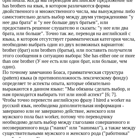
оригинала. Когда мы переводим английское предложение she
has brothers на язык, в котором различаются формы
двойственного и множественного числа, мы вынуждены либо
самостоятельно делать выбор между двумя утверждениями "у
нее два брата" и "у нее больше двух братьев", или
предоставить решение слушателю и сказать: "у нее или два
брата, или больше". Точно так же, переводя на английский с
языка, в котором отсутствует грамматическая категория числа,
необходимо выбрать один из двух возможных вариантов:
brother (брат) или brothers (братья), или поставить получателя
этого сообщения в ситуацию выбора: She has either one or more
than one brother (У нее есть или один брат, или больше, чем
один).
По точному замечанию Боаса, грамматическая структура
(pattern) языка (в противоположность лексическому фонду)
определяет те аспекты опыта, которые обязательно
выражаются в данном языке: "Мы обязаны сделать выбор, и
нам приходится выбирать тот или иной аспект" [6; 7].
Чтобы точно перевести английскую фразу I hired a worker на
русский язык, необходима дополнительная информация -
завершено или не завершено действие, женского или
мужского пола был worker, потому что переводчику
необходимо делать выбор между глаголами совершенного и
несовершенного вида ("нанял" или "нанимал"), а также между
существительными мужского и женского рода ("работника"