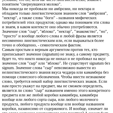
понятием "свернувшееся молоко".
Мы никогда не пробовали ни амброзии, ни нектара и
обладаем только лингвистическим знанием слов "амброзия",
"нектар", а также слова "боги" - названия мифических
потребителей этих продуктов; однако мы понимаем эти слова
и знаем, в каком контексте они обычно употребляются.
Значение слов "сыр", "яблоко", "нектар", "знакомство", "но",
"просто" и вообще любого слова и любой фразы является
несомненно лингвистическим или, если выражаться более
точно и обобщенно, - семиотическим фактом.
Самым простым и верным аргументом против тех, кто
приписывает значение (signatum) не знаку, а самому предмету,
будет то, что никто никогда не нюхал и не пробовал на вкус
значение слов "сыр" или "яблоко". Не существует signatum без
signum. Значение слова "сыр" невозможно вывести из
нелингвистического знания вкуса чеддера или камамбера без
помощи словесного обозначения. Чтобы ввести незнакомое
слово, требуется некий набор лингвистических знаков. Если
нам просто укажут на предмет, мы не сможем определить,
является ли слово "сыр" названием именно этого конкретного
предмета или же любой коробки камамбера, камамбера
вообще или любого сорта сыра, или любого молочного
продукта, любого продукта вообще или вообще названием
коробки, назависимо от содержимого. И вообще, означает ли