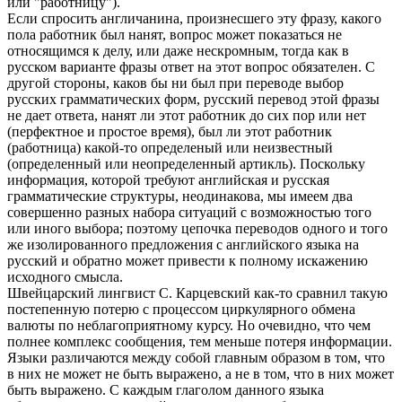
или "работницу").
Если спросить англичанина, произнесшего эту фразу, какого
пола работник был нанят, вопрос может показаться не
относящимся к делу, или даже нескромным, тогда как в
русском варианте фразы ответ на этот вопрос обязателен. С
другой стороны, каков бы ни был при переводе выбор
русских грамматических форм, русский перевод этой фразы
не дает ответа, нанят ли этот работник до сих пор или нет
(перфектное и простое время), был ли этот работник
(работница) какой-то определеный или неизвестный
(определенный или неопределенный артикль). Поскольку
информация, которой требуют английская и русская
грамматические структуры, неодинакова, мы имеем два
совершенно разных набора ситуаций с возможностью того
или иного выбора; поэтому цепочка переводов одного и того
же изолированного предложения с английского языка на
русский и обратно может привести к полному искажению
исходного смысла.
Швейцарский лингвист С. Карцевский как-то сравнил такую
постепенную потерю с процессом циркулярного обмена
валюты по неблагоприятному курсу. Но очевидно, что чем
полнее комплекс сообщения, тем меньше потеря информации.
Языки различаются между собой главным образом в том, что
в них не может не быть выражено, а не в том, что в них может
быть выражено. С каждым глаголом данного языка