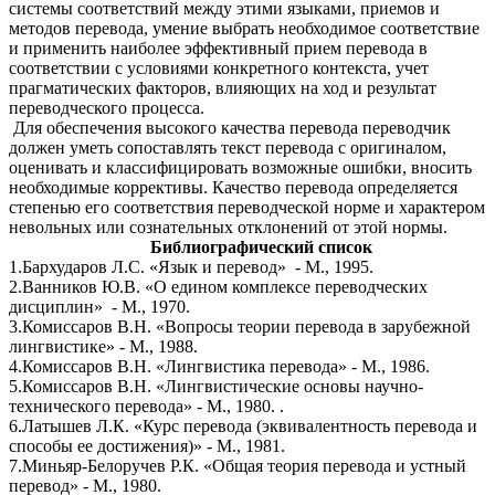
системы соответствий между этими языками, приемов и
методов перевода, умение выбрать необходимое соответствие
и применить наиболее эффективный прием перевода в
соответствии с условиями конкретного контекста, учет
прагматических факторов, влияющих на ход и результат
переводческого процесса.
Для обеспечения высокого качества перевода переводчик
должен уметь сопоставлять текст перевода с оригиналом,
оценивать и классифицировать возможные ошибки, вносить
необходимые коррективы. Качество перевода определяется
степенью его соответствия переводческой норме и характером
невольных или сознательных отклонений от этой нормы.
Библиографический список
1.Бархударов Л.С. «Язык и перевод» - М., 1995.
2.Ванников Ю.В. «О едином комплексе переводческих
дисциплин» - М., 1970.
3.Комиссаров В.Н. «Вопросы теории перевода в зарубежной
лингвистике» - М., 1988.
4.Комиссаров В.Н. «Лингвистика перевода» - М., 1986.
5.Комиссаров В.Н. «Лингвистические основы научно-
технического перевода» - М., 1980. .
6.Латышев Л.К. «Курс перевода (эквивалентность перевода и
способы ее достижения)» - М., 1981.
7.Миньяр-Белоручев Р.К. «Общая теория перевода и устный
перевод» - М., 1980.