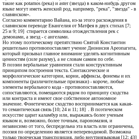
такие как potamos (река) и aster (звезда) в каком-нибудь другом
языке могут иметь женский род, например, "река", "звезда" - в
славянском».
Согласно комментарию Вайана, из-за этого расхождения в
славянском переводе Евангелия от Матфея в двух стихах [7;
25 и 9; 19] стирается символика отождествления рек с
демонами, а звезд - с ангелами.
Но этому поэтическому препятствию Святой Константин
решительно противопоставляет учение Дионисия Ареопагита,
который призывал главное внимание уделять когнитивным
ценностям (силе разуму), а не словам самим по себе.
В поэзии вербальные уравнения стали конструктивным
принципом построения текста. Синтаксические и
морфологические категории, корни, аффиксы, фонемы и их
компоненты (различительные признаки) - короче, любые
элементы вербального кода - противопоставляются,
сопоставляются, помещаются рядом по принципу сходства
или контраста и имеют свое собственное автономное
значение. Фонетическое сходство воспринимается как какая-
то семантическая связь [10; 24 и 11; 18] . В поэтическом
искусстве царит каламбур или, выражаясь более ученым
языком и, возможно, более точным, парономазия, и
независимо от того, беспредельна эта власть или ограничена,
поэзия по определению является непереводимой. Возможна
только творческая транспозиция, либо внутриязыковая [12; 43]