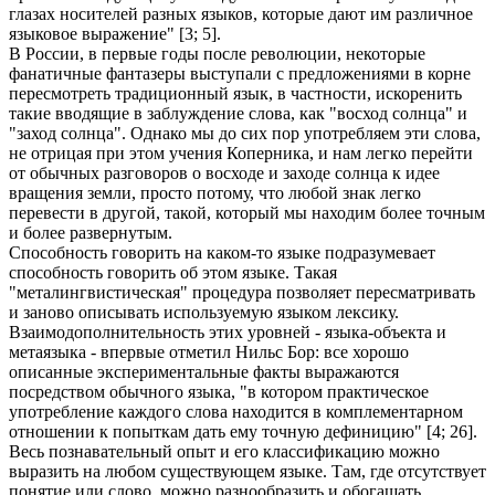
глазах носителей разных языков, которые дают им различное
языковое выражение" [3; 5].
В России, в первые годы после революции, некоторые
фанатичные фантазеры выступали с предложениями в корне
пересмотреть традиционный язык, в частности, искоренить
такие вводящие в заблуждение слова, как "восход солнца" и
"заход солнца". Однако мы до сих пор употребляем эти слова,
не отрицая при этом учения Коперника, и нам легко перейти
от обычных разговоров о восходе и заходе солнца к идее
вращения земли, просто потому, что любой знак легко
перевести в другой, такой, который мы находим более точным
и более развернутым.
Способность говорить на каком-то языке подразумевает
способность говорить об этом языке. Такая
"металингвистическая" процедура позволяет пересматривать
и заново описывать используемую языком лексику.
Взаимодополнительность этих уровней - языка-объекта и
метаязыка - впервые отметил Нильс Бор: все хорошо
описанные экспериментальные факты выражаются
посредством обычного языка, "в котором практическое
употребление каждого слова находится в комплементарном
отношении к попыткам дать ему точную дефиницию" [4; 26].
Весь познавательный опыт и его классификацию можно
выразить на любом существующем языке. Там, где отсутствует
понятие или слово, можно разнообразить и обогащать