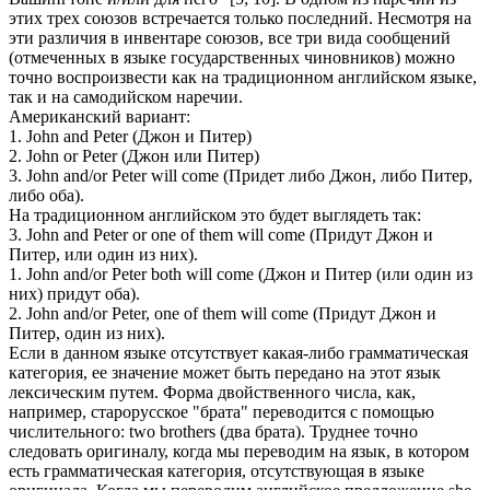
этих трех союзов встречается только последний. Несмотря на
эти различия в инвентаре союзов, все три вида сообщений
(отмеченных в языке государственных чиновников) можно
точно воспроизвести как на традиционном английском языке,
так и на самодийском наречии.
Американский вариант:
1. John and Peter (Джон и Питер)
2. John or Peter (Джон или Питер)
3. John and/or Peter will come (Придет либо Джон, либо Питер,
либо оба).
На традиционном английском это будет выглядеть так:
3. John and Peter or one of them will come (Придут Джон и
Питер, или один из них).
1. John and/or Peter both will come (Джон и Питер (или один из
них) придут оба).
2. John and/or Peter, one of them will come (Придут Джон и
Питер, один из них).
Если в данном языке отсутствует какая-либо грамматическая
категория, ее значение может быть передано на этот язык
лексическим путем. Форма двойственного числа, как,
например, старорусское "брата" переводится с помощью
числительного: two brothers (два брата). Труднее точно
следовать оригиналу, когда мы переводим на язык, в котором
есть грамматическая категория, отсутствующая в языке