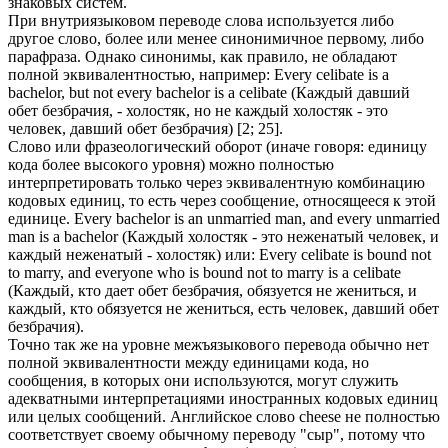
знаковых систем.
При внутриязыковом переводе слова используется либо
другое слово, более или менее синонимичное первому, либо
парафраза. Однако синонимы, как правило, не обладают
полной эквивалентностью, например: Every celibate is a
bachelor, but not every bachelor is a celibate (Каждый давший
обет безбрачия, - холостяк, но не каждый холостяк - это
человек, давший обет безбрачия) [2; 25].
Слово или фразеологический оборот (иначе говоря: единицу
кода более высокого уровня) можно полностью
интерпретировать только через эквивалентную комбинацию
кодовых единиц, то есть через сообщение, относящееся к этой
единице. Every bachelor is an unmarried man, and every unmarried
man is a bachelor (Каждый холостяк - это неженатый человек, и
каждый неженатый - холостяк) или: Every celibate is bound not
to marry, and everyone who is bound not to marry is a celibate
(Каждый, кто дает обет безбрачия, обязуется не жениться, и
каждый, кто обязуется не жениться, есть человек, давший обет
безбрачия).
Точно так же на уровне межъязыкового перевода обычно нет
полной эквивалентности между единицами кода, но
сообщения, в которых они используются, могут служить
адекватными интерпретациями иностранных кодовых единиц
или целых сообщений. Английское слово cheese не полностью
соответствует своему обычному переводу "сыр", потому что