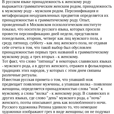
В русском языке принадлежность к женскому роду
выражается грамматическим женским родом, принадлежность
к мужскому роду - мужским родом. Персонификация и
метафоризация неодушевленных предметов определяется их
принадлежностью к грамматическому роду. Опыт,
проведенный в Московском психологическом институте
показал, что носители русского языка, которых просили
провести персонификацию дней недели, представляли
понедельник, вторник, четверг как лиц мужского пола, а
среду, пятницу, субботу - как лиц женского пола, не отдавая
себе отчета в том, что такой выбор был обусловлен
принадлежностью первых трех названий к грамматическому
мужскому роду, а трех вторых - к женскому.
Тот факт, что слово "пятница" в некоторых славянских языках
- мужского рода, а в других женского, отражен в фольклорных
традициях этих народов, у которых с этим днем связаны
различные ритуалы.
Известная русская примета о том, что упавший нож
предвещает появление мужчины, а упавшая вилка - появление
женщины, определяется принадлежностью слова "нож" к
мужскому, а слова "вилка" - к женскому роду. В славянских и
других языках, где слово "день" мужского рода, а "ночь"
женского, поэты описывают день как возлюбленного ночи.
Русского художника Репина удивило то, что немецкие
художники изображают грех в виде женщины; он не подумал