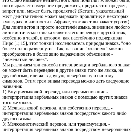
это слово название неизвестного нам понятия? А может быть,
оно выражает намерение предложить, продать этот предмет,
запрет или, может быть, проклятие? (Кстати, указательный
жест действительно может выражать проклятие; в некоторых
культурах, в частности в Африке, этот жест выражает угрозу.)
Для лингвистов и просто носителей языка, значением любого
лингвистического знака является его перевод в другой знак,
особенно в такой, в котором, как настойчиво подчеркивал
Пирс [1; 15], этот тонкий исследователь природы знаков, "оно
более полно развернуто". Так, название "холостяк" можно
преобразовать в более явно выраженное объяснение -
"неженатый человек".
Мы различаем три способа интерпретации вербального знака:
он может быть переведен в другие знаки того же языка, на
другой язык, или же в другую, невербальную систему
символов. Этим трем видам перевода можно дать следующие
названия:
1) Внутриязыковой перевод, или переименование -
интерпретация вербальных знаков с помощью других знаков
того же языка.
2) Межъязыковой перевод, или собственно перевод, -
интерпретация вербальных знаков посредством какого-либо
другого языка.
3) Межсемиотический перевод, или трансмутация, -
интерпретация вербальных знаков посредством невербальных