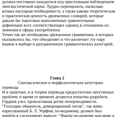
должна постоянно находиться под пристальным наблюдением
лингвистической науки. Трудно переоценить, насколько
велика насущная необходимость, а также какова теоретическая
и практическая ценность двуязычных словарей, которые
давали бы тщательно выполненные сравнительные
дефиниции всех соответствующих единиц в отношении их
значения и сферы употребления.
Точно так же необходимы двуязычные грамматики, в которых
указывалось бы, что объединяет и что различает эту пару
языков в выборе и разграничении грамматических категорий.
Глава 2
Синтаксические и морфологические категории
перевода
И в практике, и в теории перевода предостаточно запутанных
проблем, и время от времени делаются попытки разрубить
Гордиев узел, провозглашая догму непереводимости.
"Господин обыватель, доморощенный логик", так живо
нарисованный Б. Л. Уорфом, по-видимому, должен был
прийти к следующему выводу: "Факты по-разному выглядят в