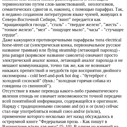
терминологию путем слов-заимствований, неологизмов,
семантических сдвигов и, наконец, с помощью парафраз. Так,
в недавно созданном литературном языке чукчей, живущих в
Северо-Восточной Сибири, "винт" передается как
"вращающийся гвоздь", "сталь" - "твердое железо", "жесть" -
"тонкое железо", "мел" - "пищущее мыло", "часы" - "стучащее
сердце".
Даже кажущиеся противоречивыми парафразы типа electrical
horse-street car (электрическая конка, первоначальное русское
название трамвая) или flying steamship (летающий пароход) -
jena paragot (корякское название самолета) означают просто
электрический аналог конки, летающий аналог парохода и не
мешают коммуникации, точно так же, как не возникает
никаких препятствий и неудобств при восприятии двойного
оксюморона - cold beef-and-pork hot dog - "бутерброт с
холодной сосиской" (букв.: "холодная горячая собака из
говядины со свининой").
Отсутствие в языке перевода какого-либо грамматического
явления отнюдь не означает невозможности точной передачи
всей понятийной информации, содержащейся в оригинале.
Наряду с традиционными союзами and (и) и or (или) сейчас
стал еще употребляться новый союз and/or (и/или),
применение которого несколько лет назад обсуждалось в
остроумной книге "Федеральная проза. - Как пишут в
Вашингтоне и/или для него" [5; 10]. В одном из наречий из