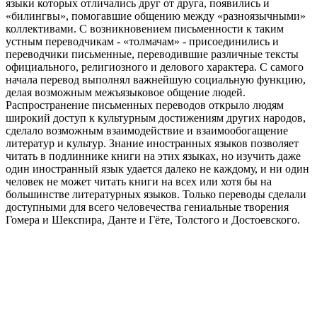
языки которых отличались друг от друга, появились и
«билингвы», помогавшие общению между «разноязычными»
коллективами. С возникновением письменности к таким
устным переводчикам - «толмачам» - присоединились и
переводчики письменные, переводившие различные тексты
официального, религиозного и делового характера. С самого
начала перевод выполнял важнейшую социальную функцию,
делая возможным межъязыковое общение людей.
Распространение письменных переводов открыло людям
широкий доступ к культурным достижениям других народов,
сделало возможным взаимодействие и взаимообогащение
литератур и культур. Знание иностранных языков позволяет
читать в подлиннике книги на этих языках, но изучить даже
один иностранный язык удается далеко не каждому, и ни один
человек не может читать книги на всех или хотя бы на
большинстве литературных языков. Только переводы сделали
доступными для всего человечества гениальные творения
Гомера и Шекспира, Данте и Гёте, Толстого и Достоевского.