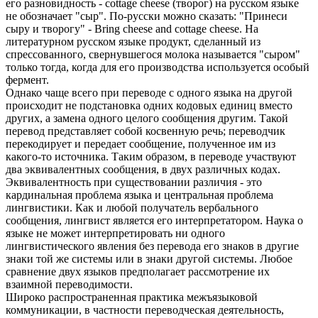
его разновидность - cottage cheese (творог) на русском языке
не обозначает "сыр". По-русски можно сказать: "Принеси
сыру и творогу" - Bring cheese and cottage cheese. На
литературном русском языке продукт, сделанный из
спрессованного, свернувшегося молока называется "сыром"
только тогда, когда для его производства используется особый
фермент.
Однако чаще всего при переводе с одного языка на другой
происходит не подстановка одних кодовых единиц вместо
других, а замена одного целого сообщения другим. Такой
перевод представляет собой косвенную речь; переводчик
перекодирует и передает сообщение, полученное им из
какого-то источника. Таким образом, в переводе участвуют
два эквивалентных сообщения, в двух различных кодах.
Эквивалентность при существовании различия - это
кардинальная проблема языка и центральная проблема
лингвистики. Как и любой получатель вербального
сообщения, лингвист является его интерпретатором. Наука о
языке не может интерпретировать ни одного
лингвистического явления без перевода его знаков в другие
знаки той же системы или в знаки другой системы. Любое
сравнение двух языков предполагает рассмотрение их
взаимной переводимости.
Широко распространенная практика межъязыковой
коммуникации, в частности переводческая деятельность,