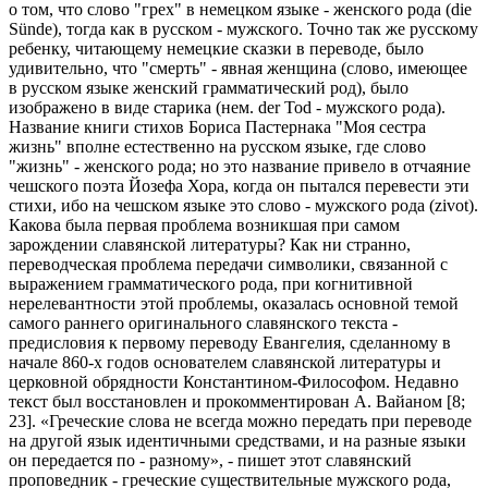
о том, что слово "грех" в немецком языке - женского рода (die
Sünde), тогда как в русском - мужского. Точно так же русскому
ребенку, читающему немецкие сказки в переводе, было
удивительно, что "смерть" - явная женщина (слово, имеющее
в русском языке женский грамматический род), было
изображено в виде старика (нем. der Tod - мужского рода).
Название книги стихов Бориса Пастернака "Моя сестра
жизнь" вполне естественно на русском языке, где слово
"жизнь" - женского рода; но это название привело в отчаяние
чешского поэта Йозефа Хора, когда он пытался перевести эти
стихи, ибо на чешском языке это слово - мужского рода (zivot).
Какова была первая проблема возникшая при самом
зарождении славянской литературы? Как ни странно,
переводческая проблема передачи символики, связанной с
выражением грамматического рода, при когнитивной
нерелевантности этой проблемы, оказалась основной темой
самого раннего оригинального славянского текста -
предисловия к первому переводу Евангелия, сделанному в
начале 860-х годов основателем славянской литературы и
церковной обрядности Константином-Философом. Недавно
текст был восстановлен и прокомментирован А. Вайаном [8;
23]. «Греческие слова не всегда можно передать при переводе
на другой язык идентичными средствами, и на разные языки
он передается по - разному», - пишет этот славянский
проповедник - греческие существительные мужского рода,