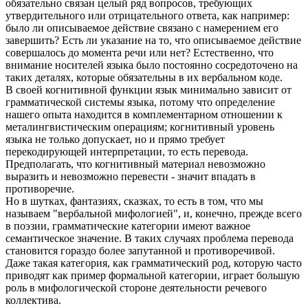
обязательно связан целый ряд вопросов, требующих
утвердительного или отрицательного ответа, как например:
было ли описываемое действие связано с намерением его
завершить? Есть ли указание на то, что описываемое действие
совершалось до момента речи или нет? Естественно, что
внимание носителей языка было постоянно сосредоточено на
таких деталях, которые обязательны в их вербальном коде.
В своей когнитивной функции язык минимально зависит от
грамматической системы языка, потому что определение
нашего опыта находится в комплементарном отношении к
металингвистическим операциям; когнитивный уровень
языка не только допускает, но и прямо требует
перекодирующей интерпретации, то есть перевода.
Предполагать, что когнитивный материал невозможно
выразить и невозможно перевести - значит впадать в
противоречие.
Но в шутках, фантазиях, сказках, то есть в том, что мы
называем "вербальной мифологией", и, конечно, прежде всего
в поэзии, грамматические категории имеют важное
семантическое значение. В таких случаях проблема перевода
становится гораздо более запутанной и противоречивой.
Даже такая категория, как грамматический род, которую часто
приводят как пример формальной категории, играет большую
роль в мифологической стороне деятельности речевого
коллектива.