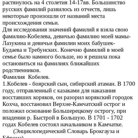
растянулось на 4 столетия 14-17вв. Большинство
русских фамилий развилось из отчеств, лишь
некоторые произошли от названий места
происхождения семьи.
Для исследования значений фамилий я взяла свою
фамилию-Кобелева, девичью фамилию моей мамы-
Лазукина и девичьи фамилии моих бабушек-
Будаева и Требунских. Конечно фамилий в моей
семье было намного больше, но я решила пока
остановиться на фамилиях ближайших
родственников.
Фамилия Кобелев.
1.Кобелев - боярский сын, сибирский атаман. В 1700
году, отправленный с казаками для наказания
восставших коряков, он разорил корякский городок
Кохча, восстановил Верхне-Камчатский острог и
положил основание Большерецкому острогу, при
впадении р. Быстрой в Большую. В 1701 - 1702
годах Кобелев состоял начальником в Камчатке.
(Энциклопедический Словарь Брокгауза и
Ефрона)