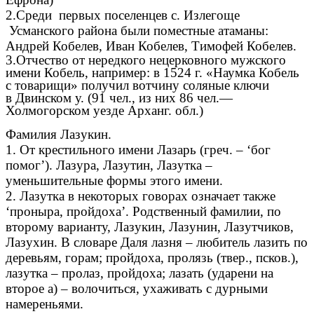
2.Среди первых поселенцев с. Излегоще
Усманского района были поместные атаманы:
Андрей Кобелев, Иван Кобелев, Тимофей Кобелев.
3.Отчество от нередкого нецерковного мужского
имени Кобель, например: в 1524 г. «Наумка Кобель
с товарищи» получил вотчину соляные ключи
в Двинском у. (91 чел., из них 86 чел.—
Холмогорском уезде Арханг. обл.)
Фамилия Лазукин.
1. От крестильного имени Лазарь (греч. – ‘бог
помог’). Лазура, Лазутин, Лазутка –
уменьшительные формы этого имени.
2. Лазутка в некоторых говорах означает также
‘проныра, пройдоха’. Родственный фамилии, по
второму варианту, Лазукин, Лазунин, Лазутчиков,
Лазухин. В словаре Даля лазня – любитель лазить по
деревьям, горам; пройдоха, пролязь (твер., псков.),
лазутка – пролаз, пройдоха; лазать (ударени на
второе а) – волочиться, ухаживать с дурными
намереньями.