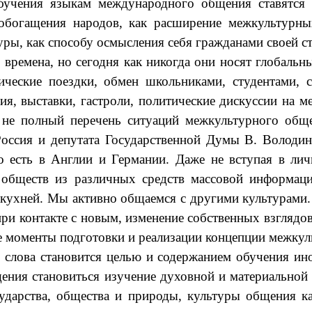
ия языкам международного общения ставятся зад
богащения народов, как расширение межкультурных
ры, как способу осмысления себя гражданами своей с
на, но сегодня как никогда они носят глобальный
ческие поездки, обмен школьниками, студентами,
ия, выставки, гастроли, политические дискуссии на 
о не полный перечень ситуаций межкультурного общ
оссия и депутата Государственной Думы В. Володин
о есть в Англии и Германии. Даже не вступая в лич
бществ из различных средств массовой информаци
кухней. Мы активно общаемся с другими культурами.
при контакте с новым, изменение собственных взгляд
 моменты подготовки и реализации концепции межкул
о слова становится целью и содержанием обучения 
ния становиться изучение духовной и материальной 
сударства, общества и природы, культуры общения 