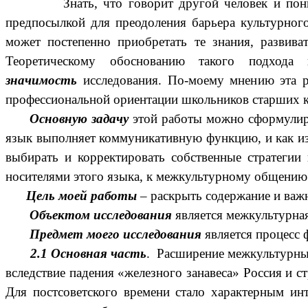
Знать, что говорит другой человек и понимать 
предпосылкой для преодоления барьера культурного
может постепенно приобретать те знания, развив
Теоретическому обоснованию такого подход
значимость
исследования. По-моему мнению эта 
профессиональной ориентации школьников старших к
Основную задачу
этой работы можно сформулиро
язык выполняет коммуникативную функцию, и как из
выбирать и корректировать собственные стратегии
носителями этого языка, к межкультурному общению
Цель моей работы
– раскрыть содержание и важн
Объектом исследования
является межкультурна
Предмет моего исследования
является процесс
2.1 Основная часть
. Расширение межкультурных
вследствие падения «железного занавеса» Россия и
Для постсоветского времени стало характерным ин