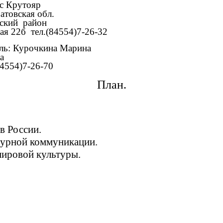
ояр
 обл.
айон
4554)7-26-32
на Марина
а
26-70
План.
в России.
турной коммуникации.
мировой культуры.