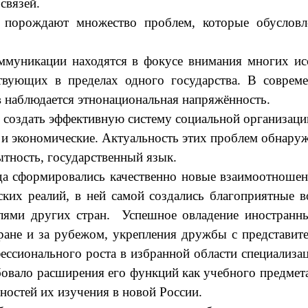
связей.
ждают множество проблем, которые обусловлены
кации находятся в фокусе внимания многих иссл
твующих в пределах одного государства. В соврем
 наблюдается этнонациональная напряжённость.
создать эффективную систему социальной организаци
и экономические. Актуальность этих проблем обнаруж
тность, государственный язык.
а сформировались качественно новые взаимоотношен
ских реалий, в ней самой создались благоприятные 
елями других стран. Успешное овладение иностран
ране и за рубежом, укрепления дружбы с представит
сионального роста в избранной области специализац
бовало расширения его функций как учебного предме
остей их изучения в новой России.