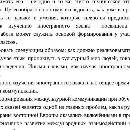
его – не одно и то же. Чисто техническое отсутс
. Целесообразно поэтому исследовать, как уже в пр
ать те навыки и умения, которые являются предпо
а к изучению иностранного языка посвящена
работа может служить основой формирования у уча
лассов.
вать следующим образом: как должно реализовыватьс
учая язык проникнуть в культурный мир людей, говор
 поведения. Иными словами, как научая иностранно
.
ость изучения иностранного языка в настоящее время
я коммуникация.
 формирования межкультурной коммуникации при обуч
 связей является одной из главных проблем, как за р
 страны восточной Европы оказались включёнными в п
тенсивное развитие международных взаимодействий н