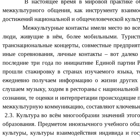
В настоящее время в мировой практике обучен
межкультурного общения, как инструменту взаимоо
достижений национальной и общечеловеческой культу
Межкультурные контакты имели место во все време
люди, живущие в нём, более мобильными. Туристи
транснациональные концерты, совместные предприят
иные соревнования, личные контакты – вот далек
последние три года по инициативе Единой партии Р
прошли стажировку в странах изучаемого языка, т
ежедневно получаем информацию о жизни других о
слушаем музыку, ходим в рестораны с национальной 
сознании, те оценки и интерпретации происходящие 
межкультурную коммуникацию, составляют ключевые
2.3. Культура во всём многообразии значений этог
образования. Предметом иноязычного учебного обще
культуры, культуры взаимодействия индивида и го