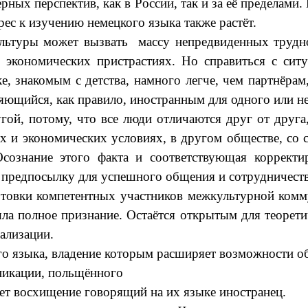
рных перспектив, как в России, так и за её пределами
рес к изучению немецкого языка также растёт.
ы может вызвать массу непредвиденных трудност
 экономических пристрастиях. Но справиться с сит
 знакомым с детства, намного легче, чем партнёра
ющийся, как правило, иностранным для одного или не
потому, что все люди отличаются друг от друга, 
х и экономических условиях, в другом обществе, со 
сознание этого факта и соответствующая корректи
т предпосылку для успешного общения и сотрудничест
и компетентных участников межкультурной коммуни
шла полное признание. Остаётся открытым для теорет
еализации.
зыка, владение которым расширяет возможности общ
никации, польщённого
ает восхищение говорящий на их языке иностранец.