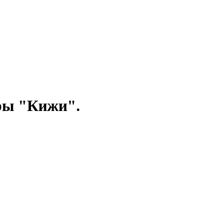
уры "Кижи".