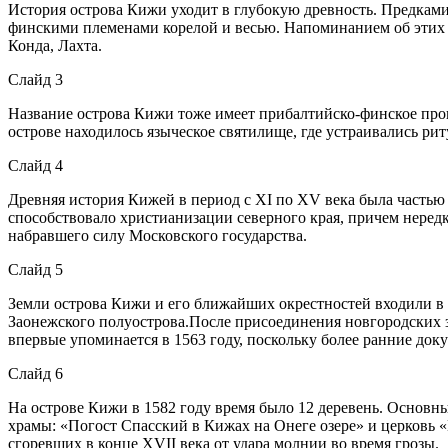
История острова Кижи уходит в глубокую древность. Предками
финскими племенами корелой и весью. Напоминанием об этих 
Конда, Лахта.
Слайд 3
Название острова Кижи тоже имеет прибалтийско-финское проис
острове находилось языческое святилище, где устраивались р
Слайд 4
Древняя история Кижей в период с XI по XV века была частью
способствовало христианизации северного края, причем нередк
набравшего силу Московского государства.
Слайд 5
Земли острова Кижи и его ближайших окрестностей входили в
Заонежского полуострова.После присоединения новгородских 
впервые упоминается в 1563 году, поскольку более ранние док
Слайд 6
На острове Кижи в 1582 году время было 12 деревень. Основн
храмы: «Погост Спасский в Кижах на Онеге озере» и церковь 
сгоревших в конце XVII века от удара молнии во время грозы.