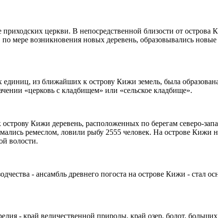
е приходских церкви. В непосредственной близости от острова 
по мере возникновения новых деревень, образовывались новые 
х единиц, из ближайших к острову Кижи земель, была образован
ачении «церковь с кладбищем» или «сельское кладбище».
 острову Кижи деревень, расположенных по берегам северо-запа
нимались ремеслом, ловили рыбу 2555 человек. На острове Кижи 
ой волости.
ества - ансамбль древнего погоста на острове Кижи - стал осно
елия - край величественной природы, край озер, болот, больши