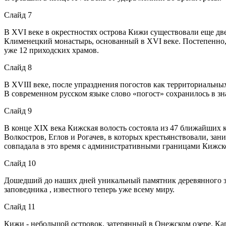
Слайд 7
В XVI веке в окрестностях острова Кижи существовали еще дв
Клименецкий монастырь, основанный в XVI веке. Постепенно, 
уже 12 приходских храмов.
Слайд 8
В XVIII веке, после упразднения погостов как территориальны
В современном русском языке слово «погост» сохранилось в зн
Слайд 9
В конце XIX века Кижская волость состояла из 47 ближайших к
Волкостров, Еглов и Рогачев, в которых крестьянствовали, за
совпадала в это время с административными границами Кижск
Слайд 10
Дошедший до наших дней уникальный памятник деревянного зодч
заповедника , известного теперь уже всему миру.
Слайд 11
Кижи - небольшой островок, затерянный в Онежском озере. Кар