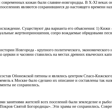
 современных кижан были славяне-новгородцы. В X-XI веках он
поселениях являются сохранившиеся до настоящего времени наз
хождение. Существуют два варианта его объяснения: 1) Кижи - 
итуальные жертвоприношения, сопро вождаемые обрядовыми песн
 истории Новгорода - крупного политического, экономического 
о церкви и часовни ставились на местах древних языческих капи
 состав Обонежской пятины и являлись центром Спасо-Кижского
земель к Москве было сделано их описание и составлены так н
ументы не сохранились.
ыми занятиями жителей всех поселений были земледелие и рыбо
«Покров Святой Богородицы». Эти храмы не сохранились. Совре