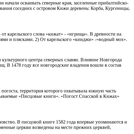
и начали осваивать северные края, заселенные прибалтийско-
вания соседних с островом Кижи деревень: Корба, Кургеницы,
от карельского слова «кижат» - «игрища». В древности на
ями и плясками. 2) От карельского «кииджи» -«водный мох».
и культурного центра северных славян. Влияние Новгорода
щ. В 1478 году все новгородские владения вошли в состав
 погоста, территория которого охватывала южную часть
азываемые «Писцовые книги». «Погост Спасской в Кижах»
ловство. В писцовой книге 1582 года впервые упоминаются и
менные церкви возведены на месте прежних церквей,