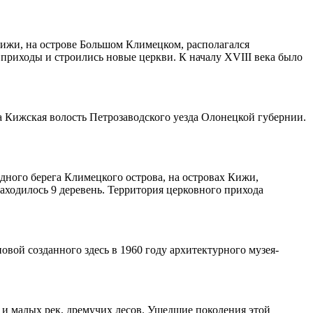
Кижи, на острове Большом Климецком, располагался
приходы и строились новые церкви. К началу XVIII века было
а Кижская волость Петрозаводского уезда Олонецкой губернии.
дного берега Климецкого острова, на островах Кижи,
находилось 9 деревень. Территория церковного прихода
вой созданного здесь в 1960 году архитектурного музея-
х и малых рек, дремучих лесов. Ушедшие поколения этой