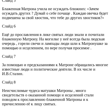
Слайд 5
Блаженная Матрона учила не осуждать ближних: «Зачем
осуждать других ? Думай о себе почаще . Каждая овечка будет
подвешена за свой хвостик, что тебе до других хвостиков?»
Слайд 6
Ещё до прославления в лике святых люди знали и почитали
блаженную Матрону. На могилке у неё всегда была людская
очередь , горели свечи и лампады люди шли к Матронушке за
помощью и исцелением, по вере получая просимое .
Слайд 7
За помощью и предсказаниями к Матроне обращались многие
известные люди и политические деятели. В их числе и
И.В.Сталин.
Слайд 8
Неисчислимые чудеса матушки Матроны , много
свидетельств о оказанной помощи и исцелений стали
поводом к прославлению блаженной Матроны и к
причислению её к лицу святых.