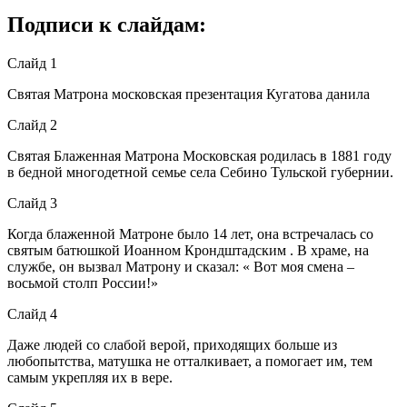
Подписи к слайдам:
Слайд 1
Святая Матрона московская презентация Кугатова данила
Слайд 2
Святая Блаженная Матрона Московская родилась в 1881 году
в бедной многодетной семье села Себино Тульской губернии.
Слайд 3
Когда блаженной Матроне было 14 лет, она встречалась со
святым батюшкой Иоанном Крондштадским . В храме, на
службе, он вызвал Матрону и сказал: « Вот моя смена –
восьмой столп России!»
Слайд 4
Даже людей со слабой верой, приходящих больше из
любопытства, матушка не отталкивает, а помогает им, тем
самым укрепляя их в вере.