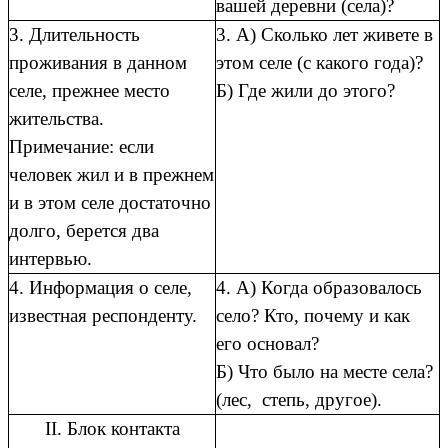
вашей деревни (села)?
3. Длительность
3. А) Сколько лет живете в
проживания в данном
этом селе (с какого года)?
селе, прежнее место
Б) Где жили до этого?
жительства.
Примечание: если
человек жил и в прежнем
и в этом селе достаточно
долго, берется два
интервью.
4. Информация о селе,
4. А) Когда образовалось
известная респонденту.
село? Кто, почему и как
его основал?
Б) Что было на месте села?
(лес, степь, другое).
II. Блок контакта