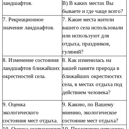
ландшафтов.
В) В каких местах Вы
бываете и где чаще всего?
7. Рекреационное
7. Какие места жители
значение ландшафтов.
вашего села использовали
или используют для
отдыха, праздников,
гуляний?
8. Изменение состояния
8. Как изменилась на
ландшафтов ближайших
вашей памяти природа в
окрестностей села.
ближайших окрестностях
села, в местах отдыха под
действием человека?
9. Оценка
9. Каково, по Вашему
экологического
мнению, экологическое
состояния мест отдыха.
состояние мест отдыха?
10. Оценка соотношения
10. Представим ситуацию: