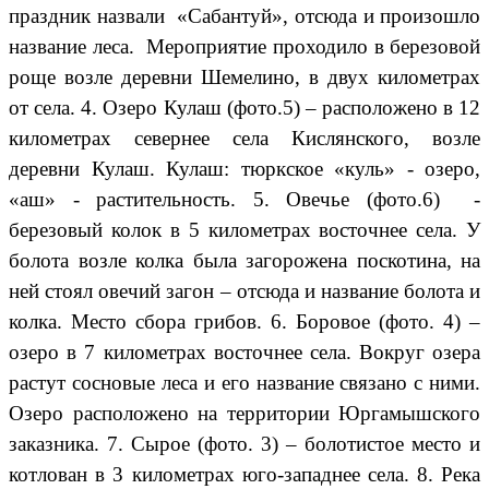
праздник назвали «Сабантуй», отсюда и произошло
название леса. Мероприятие проходило в березовой
роще возле деревни Шемелино, в двух километрах
от села. 4. Озеро Кулаш (фото.5) – расположено в 12
километрах севернее села Кислянского, возле
деревни Кулаш. Кулаш: тюркское «куль» - озеро,
«аш» - растительность. 5. Овечье (фото.6) -
березовый колок в 5 километрах восточнее села. У
болота возле колка была загорожена поскотина, на
ней стоял овечий загон – отсюда и название болота и
колка. Место сбора грибов. 6. Боровое (фото. 4) –
озеро в 7 километрах восточнее села. Вокруг озера
растут сосновые леса и его название связано с ними.
Озеро расположено на территории Юргамышского
заказника. 7. Сырое (фото. 3) – болотистое место и
котлован в 3 километрах юго-западнее села. 8. Река