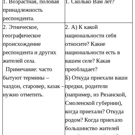
1. Возрастная, половая
1. Сколько Вам лет?
принадлежность
респондента.
2. Этническое,
2. А) К какой
географическое
национальности себя
происхождение
относите? Какие
респондента и других
национальности есть в
жителей села.
вашем селе? Какая
Примечание: часто
преобладает?
бытуют термины –
Б) Откуда приехали ваши
чалдон, старовер, казак –
предки, родители
нужно отметить.
(например, из Рязанской,
Смоленской губернии),
когда приехали? Откуда
родом? Когда приехало
большинство жителей