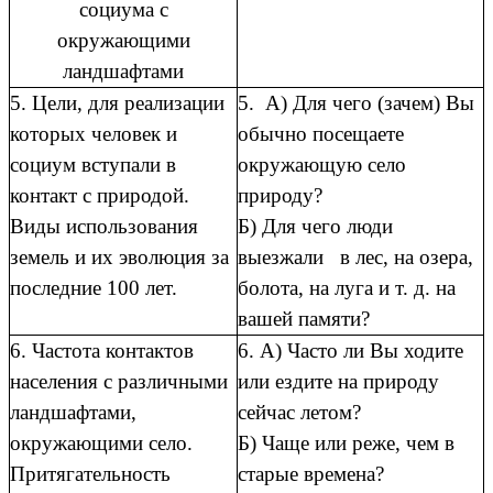
социума с
окружающими
ландшафтами
5. Цели, для реализации
5. А) Для чего (зачем) Вы
которых человек и
обычно посещаете
социум вступали в
окружающую село
контакт с природой.
природу?
Виды использования
Б) Для чего люди
земель и их эволюция за
выезжали в лес, на озера,
последние 100 лет.
болота, на луга и т. д. на
вашей памяти?
6. Частота контактов
6. А) Часто ли Вы ходите
населения с различными
или ездите на природу
ландшафтами,
сейчас летом?
окружающими село.
Б) Чаще или реже, чем в
Притягательность
старые времена?