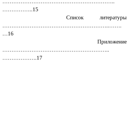
……………………………………………………..
……………..15
Список литературы
…………………………………………………..…….
…16
Приложение
…………………………………………………..
……………….17