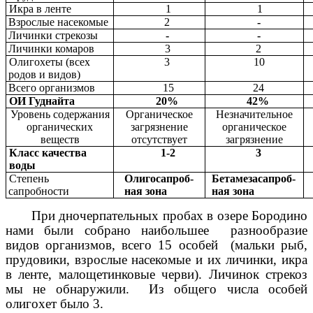
Икра в ленте
1
1
Взрослые насекомые
2
-
Личинки стрекозы
-
-
Личинки комаров
3
2
Олигохеты (всех
3
10
родов и видов)
Всего организмов
15
24
ОИ Гуднайта
20%
42%
Уровень содержания
Органическое
Незначительное
органических
загрязнение
органическое
веществ
отсутствует
загрязнение
Класс качества
1-2
3
воды
Степень
Олигосапроб-
Бетамезасапроб-
сапробности
ная зона
ная зона
При дночерпательных пробах в озере Бородино
нами были собрано наибольшее разнообразие
видов организмов, всего 15 особей (мальки рыб,
прудовики, взрослые насекомые и их личинки, икра
в ленте, малощетинковые черви). Личинок стрекоз
мы не обнаружили. Из общего числа особей
олигохет было 3.