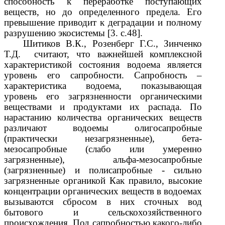
способность к переработке поступающих
веществ, но до определенного предела. Его
превышение приводит к деградации и полному
разрушению экосистемы [3. с.48].
Шитиков В.К., Розенберг Г.С., Зинченко
Т.Д. считают, что важнейшей комплексной
характеристикой состояния водоема является
уровень его сапробности. Сапробность –
характеристика водоема, показывающая
уровень его загрязненности органическими
веществами и продуктами их распада. По
нарастанию количества органических веществ
различают водоемы олигосапробные
(практически незагрязненные), бета-
мезосапробные (слабо или умеренно
загрязненные), альфа-мезосапробные
(загрязненные) и полисапробные - сильно
загрязненные органикой Как правило, высокие
концентрации органических веществ в водоемах
вызываются сбросом в них сточных вод
бытового и сельскохозяйственного
происхождения. Под сапробностью какого-либо