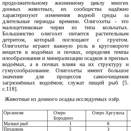
продолжительному жизненному циклу многих
донных животных, их сообщества надёжно
характеризуют изменения водной среды за
длительные периоды времени. Олигохеты - это
малощетинковые черви из типа кольчатых.
Большинство олигохет питается растительным
детритом, который поглощают с грунтом.
Олигохеты играют важную роль в круговороте
веществ в водоёмах и почвах, определяя темпы
илообразования и минерализации осадков в пресных
водоёмах, а в почвах влияя на их структуру и
гумусообразование. Олигохеты имеют большое
значение для процессов самоочищения
загрязнённых водоёмов; служат пищей рыб [5.
с.118].
Животные из донного осадка исследуемых озёр.
Организм
Озеро
Озеро Аргузиха
Бородино
Мальки рыб
1
8
Прудовик
5
3