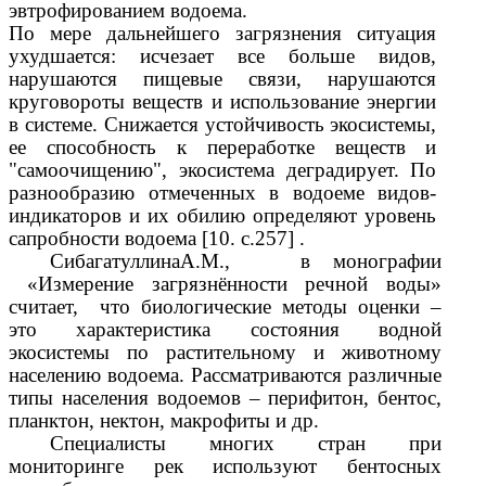
эвтрофированием водоема.
По мере дальнейшего загрязнения ситуация
ухудшается: исчезает все больше видов,
нарушаются пищевые связи, нарушаются
круговороты веществ и использование энергии
в системе. Снижается устойчивость экосистемы,
ее способность к переработке веществ и
"самоочищению", экосистема деградирует. По
разнообразию отмеченных в водоеме видов-
индикаторов и их обилию определяют уровень
сапробности водоема [10. с.257] .
СибагатуллинаА.М., в монографии
«Измерение загрязнённости речной воды»
считает, что биологические методы оценки –
это характеристика состояния водной
экосистемы по растительному и животному
населению водоема. Рассматриваются различные
типы населения водоемов – перифитон, бентос,
планктон, нектон, макрофиты и др.
Специалисты многих стран при
мониторинге рек используют бентосных