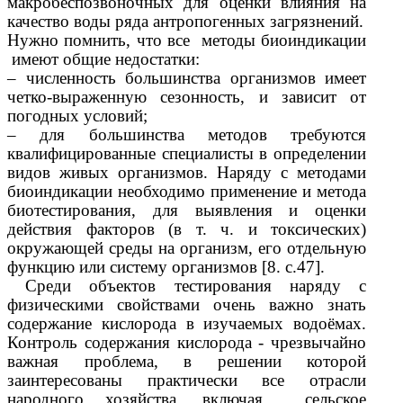
макробеспозвоночных для оценки влияния на
качество воды ряда антропогенных загрязнений.
Нужно помнить, что все методы биоиндикации
имеют общие недостатки:
– численность большинства организмов имеет
четко-выраженную сезонность, и зависит от
погодных условий;
– для большинства методов требуются
квалифицированные специалисты в определении
видов живых организмов. Наряду с методами
биоиндикации необходимо применение и метода
биотестирования, для выявления и оценки
действия факторов (в т. ч. и токсических)
окружающей среды на организм, его отдельную
функцию или систему организмов [8. с.47].
Среди объектов тестирования наряду с
физическими свойствами очень важно знать
содержание кислорода в изучаемых водоёмах.
Контроль содержания кислорода - чрезвычайно
важная проблема, в решении которой
заинтересованы практически все отрасли
народного хозяйства, включая сельское