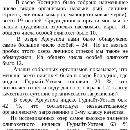
В озере Косицино было собрано наименьшее
число видов организмов (мальки рыб, личинки
стрекоз, личинки комаров, малощетинковые черви),
всего 19 особей. Среди донных организмов мы не
нашли прудовиков, взрослых насекомых, икры. Из
общего числа особей олигохет было 10.
В озере Аргузиха нами было обнаружено
самое большое число особей – 24. Но во взятых
пробах этого озера личинок стрекоз мы также не
обнаружили. Из общего числа особей олигохет
было 12.
Анализ собранных организмов показывает, что
меньше всего олигохет было в озере Бородино, где
индекс Гуднайт-Уотлея составил 20 %, что
позволяет отнести воду данного озера к 1-2 классу
качества (отсутствие органического загрязнения).
В озере Аргузиха индекс Гуднайт-Уотлея был
42 %, что соответствует незначительному
органическому загрязнению и 3-му классу качества.
Из исследованных озер самое высокое значение
олигохетного индекса Гуднайт-Уотлея 63 %