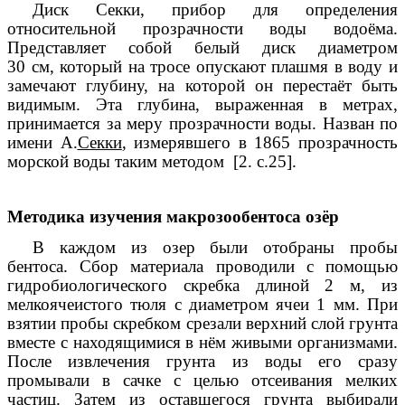
Диск Секки, прибор для определения
относительной прозрачности воды водоёма.
Представляет собой белый диск диаметром
30 см, который на тросе опускают плашмя в воду и
замечают глубину, на которой он перестаёт быть
видимым. Эта глубина, выраженная в метрах,
принимается за меру прозрачности воды. Назван по
имени А.
Секки
, измерявшего в 1865 прозрачность
морской воды таким методом [2. с.25].
Методика изучения макрозообентоса озёр
В каждом из озер были отобраны пробы
бентоса. Сбор материала проводили с помощью
гидробиологического скребка длиной 2 м, из
мелкоячеистого тюля с диаметром ячеи 1 мм. При
взятии пробы скребком срезали верхний слой грунта
вместе с находящимися в нём живыми организмами.
После извлечения грунта из воды его сразу
промывали в сачке с целью отсеивания мелких
частиц. Затем из оставшегося грунта выбирали