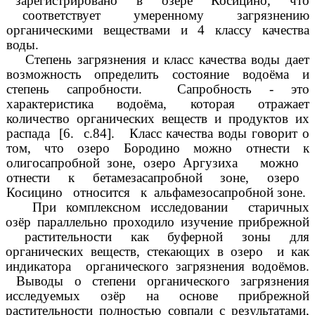
зарегистрировано в озере Косицино, что
соответствует умеренному загрязнению
органическими веществами и 4 классу качества
воды.
Степень загрязнения и класс качества воды дает
возможность определить состояние водоёма и
степень сапробности. Сапробность - это
характеристика водоёма, которая отражает
количество органических веществ и продуктов их
распада [6. с.84]. Класс качества воды говорит о
том, что озеро Бородино можно отнести к
олигосапробной зоне, озеро Аргузиха можно
отнести к бетамезасапробной зоне, озеро
Косицино относится к альфамезосапробной зоне.
При комплексном исследовании старичных
озёр параллельно проходило изучение прибрежной
растительности как буферной зоны для
органических веществ, стекающих в озеро и как
индикатора органического загрязнения водоёмов.
Выводы о степени органического загрязнения
исследуемых озёр на основе прибрежной
растительности полностью совпали с результатами,