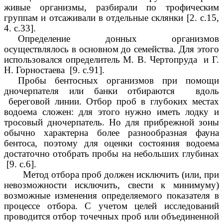
живые организмы, разбирали по трофическим
группам и отсаживали в отдельные склянки [2. с.15,
4. с.33].
Определение донных организмов
осуществлялось в основном до семейства. Для этого
использовался определитель М. В. Чертопруда и Г.
Н. Горностаева [9. с.91].
Пробы бентосных организмов при помощи
дночерпателя или банки отбираются вдоль
береговой линии. Отбор проб в глубоких местах
водоема сложен: для этого нужно иметь лодку и
тросовый дночерпатель. Но для прибрежной зоны
обычно характерна более разнообразная фауна
бентоса, поэтому для оценки состояния водоема
достаточно отобрать пробы на небольших глубинах
[9. с.6].
Метод отбора проб должен исключить (или, при
невозможности исключить, свести к минимуму)
возможные изменения определяемого показателя в
процессе отбора. С учетом целей исследований
проводится отбор точечных проб или объединенной