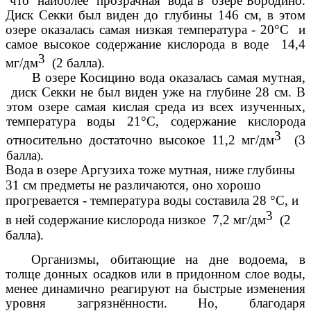
что наиболее прозрачная вода в озере Бородино.
Диск Секки был виден до глубины 146 см, в этом
озере оказалась самая низкая температура - 20°С и
самое высокое содержание кислорода в воде 14,4
3
мг/дм
(2 балла).
В озере Косицино вода оказалась самая мутная,
диск Секки не был виден уже на глубине 28 см. В
этом озере самая кислая среда из всех изученных,
температура воды 21°С, содержание кислорода
3
относительно достаточно высокое 11,2 мг/дм
(3
балла
.
)
Вода в озере Аргузиха тоже мутная, ниже глубины
31 см предметы не различаются, оно хорошо
прогревается - температура воды составила 28 °С, и
3
в ней содержание кислорода низкое 7,2 мг/дм
(2
балла).
Организмы, обитающие на дне водоема, в
толще донных осадков или в придонном слое воды,
менее динамично реагируют на быстрые изменения
уровня загрязнённости. Но, благодаря