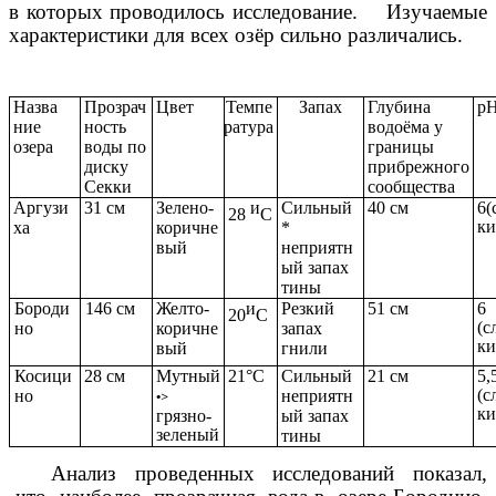
в которых проводилось исследование. Изучаемые
характеристики для всех озёр сильно различались.
Назва
Прозрач
Цвет
Темпе
Запах
Глубина
рН
ние
ность
ратура
водоёма у
озера
воды по
границы
диску
прибрежного
Секки
сообщества
Аргузи
31 см
Зелено-
и
Сильный
40 см
6(
28
С
ки
ха
коричне
*
вый
неприятн
ый запах
тины
Бороди
146 см
Желто-
и
Резкий
51 см
6
20
С
(с
но
коричне
запах
ки
вый
гнили
Косици
28 см
Мутный
21°С
Сильный
21 см
5,
(с
но
неприятн
•>
ки
грязно-
ый запах
зеленый
тины
Анализ проведенных исследований показал,