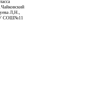
са
ский
,Н.,
ОШ№11