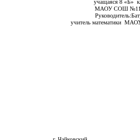
чащаяся 8 «Б» клас
У СОШ №11Чайков
оводитель:Батуева Л
ель математики МАОУ С
г. Чайковский