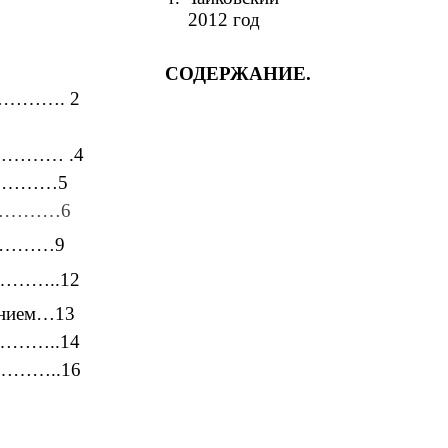
2012 год
СОДЕРЖАНИЕ.
………. 2
………… .4
………………5
………………6
в…………9
……..12
жанием…13
……..14
…………..16