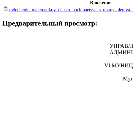
Вложение
uvlechenie_matematikoy_chasto_nachinaetsya_s_razmyshleniya
Предварительный просмотр:
УПРАВЛ
АДМИНИ
VI МУНИ
Мун
Авто