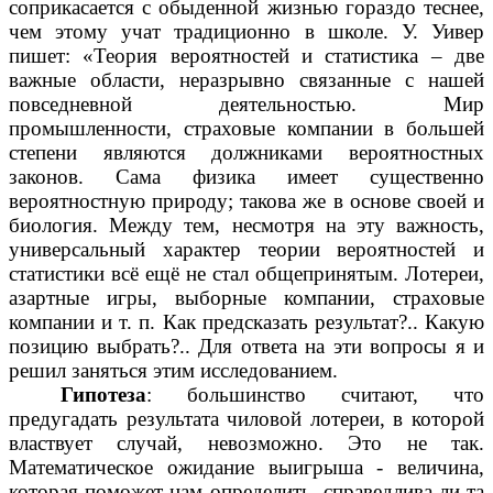
соприкасается с обыденной жизнью гораздо теснее,
чем этому учат традиционно в школе. У. Уивер
пишет: «Теория вероятностей и статистика – две
важные области, неразрывно связанные с нашей
повседневной деятельностью. Мир
промышленности, страховые компании в большей
степени являются должниками вероятностных
законов. Сама физика имеет существенно
вероятностную природу; такова же в основе своей и
биология. Между тем, несмотря на эту важность,
универсальный характер теории вероятностей и
статистики всё ещё не стал общепринятым. Лотереи,
азартные игры, выборные компании, страховые
компании и т. п. Как предсказать результат?.. Какую
позицию выбрать?.. Для ответа на эти вопросы я и
решил заняться этим исследованием.
Гипотеза
: большинство считают, что
предугадать результата чиловой лотереи, в которой
властвует случай, невозможно. Это не так.
Математическое ожидание выигрыша - величина,
которая поможет нам определить, справедлива ли та