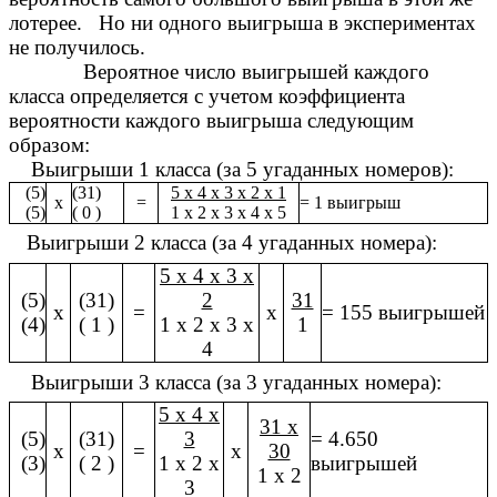
лотерее. Но ни одного выигрыша в экспериментах
не получилось.
Вероятное число выигрышей каждого
класса определяется с учетом коэффициента
вероятности каждого выигрыша следующим
образом:
Выигрыши 1 класса (за 5 угаданных номеров):
(5)
(31)
5 х 4 х 3 х 2 х 1
х
=
= 1 выигрыш
(5)
( 0 )
1 х 2 х 3 х 4 х 5
Выигрыши 2 класса (за 4 угаданных номера):
5 х 4 х 3 х
(5)
(31)
2
31
х
=
x
= 155 выигрышей
(4)
( 1 )
1 х 2 х 3 х
1
4
Выигрыши 3 класса (за 3 угаданных номера):
5 х 4 х
31 х
(5)
(31)
3
= 4.650
х
=
x
30
(3)
( 2 )
1 х 2 х
выигрышей
1 х 2
3