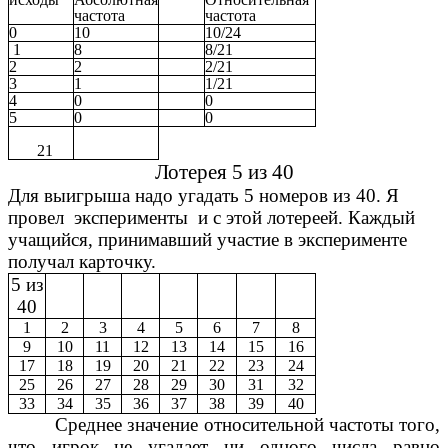
частота
частота
0
10
10/24
1
8
8/21
2
2
2/21
3
1
1/21
4
0
0
5
0
0
21
Лотерея 5 из 40
Для выигрыша надо угадать 5 номеров из 40. Я
провел эксперименты и с этой лотереей. Каждый
учащийся, принимавший участие в эксперименте
получал карточку.
5 из
40
1
2
3
4
5
6
7
8
9
10
11
12
13
14
15
16
17
18
19
20
21
22
23
24
25
26
27
28
29
30
31
32
33
34
35
36
37
38
39
40
Среднее значение относительной частоты того,
что игрок не угадает ни одного числа равно