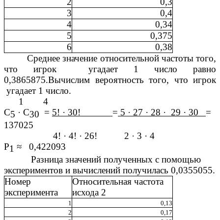
2
0,3
3
0,4
4
0,34
5
0,375
6
0,38
Среднее значение относительной частоты того,
что игрок угадает 1 число равно
0,3865875.Вычислим вероятность того, что игрок
угадает 1 число.
1 4
С
· С
=
5! · 30!
=
5 · 27 · 28 · 29 · 30
=
5
30
137025
4! · 4! · 26! 2 · 3 · 4
Р
≈ 0,422093
1
Разница значений полученных с помощью
экспериментов и вычислений получилась 0,0355055.
Номер
Относительная частота
эксперимента
исхода 2
1
0,13
2
0,17