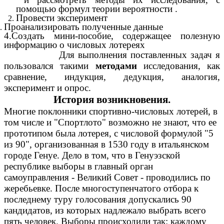
помощью формул теории вероятности .
Провести эксперимент
Проанализировать полученные данные
4.Создать мини-пособие, содержащее полезную
информацию о числовых лотереях
Для выполнения поставленных задач я
пользовался такими
методами
исследования, как
сравнение, индукция, дедукция, аналогия,
эксперимент и опрос.
История возникновения.
Многие поклонники спортивно-числовых лотерей, в
том числе и "Спортлото" возможно не знают, что ее
прототипом была лотерея, с числовой формулой "5
из 90", организованная в 1530 году в итальянском
городе Генуе. Дело в том, что в Генуэзской
республике выборы в главный орган
самоуправления - Великий Совет - проводились по
жеребьевке. После многоступенчатого отбора к
последнему туру голосования допускались 90
кандидатов, из которых надлежало выбрать всего
пять человек. Выборы происходили так: каждому