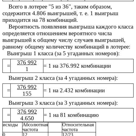
Всего в лотерее "5 из 36", таким образом,
содержится 4.806 выигрышей, т. е. 1 выигрыш
приходится на 78 комбинаций.
Вероятность появления выигрыша каждого класса
определяется отношением вероятного числа
выигрышей к общему числу случаев выигрышей,
равному общему количеству комбинаций в лотерее:
Выигрыш 1 класса (за 5 угаданных номеров):
376 992
=
= 1 на 376.992 комбинации
1
Выигрыш 2 класса (за 4 угаданных номера):
376 992
=
= 1 на 2.432 комбинации
155
Выигрыш 3 класса (за 3 угаданных номера):
376 992
=
= 1 на 81 комбинацию
4.650
исходы
Абсолютная
Относительная
частота
частота
0
12
12/23