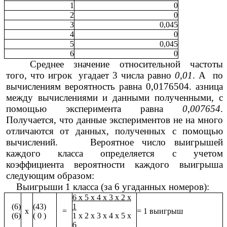
1
0
2
0
3
0,045
4
0
5
0,045
6
0
Среднее значение относительной частоты
того, что игрок угадает 3 числа равно
0,01
. А по
вычислениям вероятность равна 0,0176504. азница
между вычислениями и данными полученными, с
помощью эксперимента равна
0,007654
.
Получается, что данные экспериментов не на много
отличаются от данных, полученных с помощью
вычислений.
Вероятное число выигрышей
каждого класса определяется с учетом
коэффициента вероятности каждого выигрыша
следующим образом:
Выигрыши 1 класса (за 6 угаданных номеров):
6 х 5 х 4 х 3 х 2 х
(6)
(43)
1
х
=
= 1 выигрыш
(6)
( 0 )
1 х 2 х 3 х 4 х 5 х
6