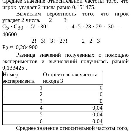
Среднее значение относительной частоты того, что
игрок угадает 2 числа равно 0,151475.
Вычислим вероятность того, что игрок
угадает 2 числа. 2 3
С
· С
=
5! · 30!
=
4 ·5 · 28 · 29 · 30
=
5
30
40600
2! · 3! · 3! · 27! 2 · 2 · 3
Р
≈ 0,284900
2
Разница значений полученных с помощью
экспериментов и вычислений получилась равной
0,133425 .
Номер
Относительная частота
эксперимента
исхода 3
1
0
2
0
3
0
4
0,04
5
0,04
6
0,04
Среднее значение относительной частоты того,