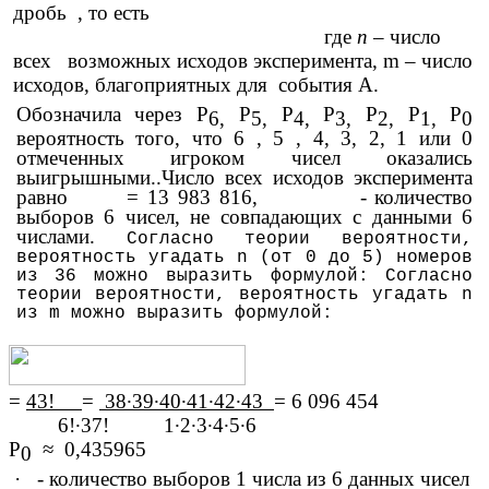
дробь
, то есть
где
п
– число
всех возможных исходов эксперимента, m – число
исходов, благоприятных для события А.
Обозначила через Р
Р
Р
Р
Р
Р
Р
6,
5,
4,
3,
2,
1,
0
вероятность того, что 6 , 5 , 4, 3, 2, 1 или 0
отмеченных игроком чисел оказались
выигрышными..Число всех исходов эксперимента
равно = 13 983 816, - количество
выборов 6 чисел, не совпадающих с данными 6
числами.
Согласно теории вероятности,
вероятность угадать n (от 0 до 5) номеров
из 36 можно выразить формулой: Согласно
теории вероятности, вероятность угадать n
из m можно выразить формулой:
=
43!
=
38∙39∙40∙41∙42∙43
= 6 096 454
6!∙37! 1∙2∙3∙4∙5∙6
Р
≈ 0,435965
0
·
- количество выборов 1 числа из 6 данных чисел