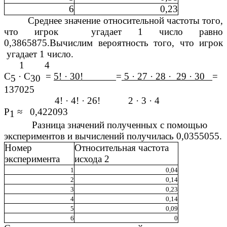
6
0,23
Среднее значение относительной частоты того,
что игрок угадает 1 число равно
0,3865875.Вычислим вероятность того, что игрок
угадает 1 число.
1 4
С
· С
=
5! · 30!
=
5 · 27 · 28 · 29 · 30
=
5
30
137025
4! · 4! · 26! 2 · 3 · 4
Р
≈ 0,422093
1
Разница значений полученных с помощью
экспериментов и вычислений получилась 0,0355055.
Номер
Относительная частота
эксперимента
исхода 2
1
0,04
2
0,14
3
0,23
4
0,14
5
0,09
6
0