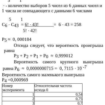
5 1
· - количество выборов 5 чисел из 6 данных чисел и
1 числа не совпадающего с данными 6 числами
5 1
С
· С
=
6! · 43!
= 6 · 43 = 258
6
43
5! · 42!
Р
≈ 0, 000184
5
Отсюда следует, что вероятность проигрыша
равна
Р
+ Р
+ Р
+ Р
≈ 0,999012
3
2
1
0
Вероятность самого крупного выигрыша
-7
равна Р
≈ 0,0000000715 = 0, 7115 · 10
6
Вероятность самого маленького выигрыша
Р
=0,000969
4
Номер
Относительная частота
эксперимента
исхода 0
1
0,54
2
0,75
3
0,7