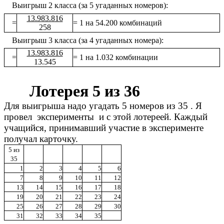
Выигрыш 2 класса (за 5 угаданных номеров):
13.983.816
=
= 1 на 54.200 комбинаций
258
Выигрыш 3 класса (за 4 угаданных номера):
13.983.816
=
= 1 на 1.032 комбинации
13.545
Лотерея 5 из 36
Для выигрыша надо угадать 5 номеров из 35 . Я
провел эксперименты и с этой лотереей. Каждый
учащийся, принимавший участие в эксперименте
получал карточку.
5 из
35
1
2
3
4
5
6
7
8
9
10
11
12
13
14
15
16
17
18
19
20
21
22
23
24
25
26
27
28
29
30
31
32
33
34
35