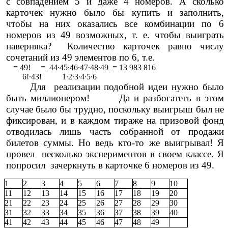
с совпадением 5 и даже 4 номеров. А сколько
карточек нужно было бы купить и заполнить,
чтобы на них оказались все комбинации по 6
номеров из 49 возможных, т. е. чтобы выиграть
наверняка? Количество карточек равно числу
сочетаний из 49 элементов по 6, т.е.
=
49!
=
44∙45∙46∙47∙48∙49
= 13 983 816
6!∙43! 1∙2∙3∙4∙5∙6
Для реализации подобной идеи нужно было
быть миллионером! Да и разбогатеть в этом
случае было бы трудно, поскольку выигрыш был не
фиксирован, и в каждом тираже на призовой фонд
отводилась лишь часть собранной от продажи
билетов суммы. Но ведь кто-то же выигрывал! Я
провел несколько экспериментов в своем классе. Я
попросил зачеркнуть в карточке 6 номеров из 49.
1
2
3
4
5
6
7
8
9
10
11
12
13
14
15
16
17
18
19
20
21
22
23
24
25
26
27
28
29
30
31
32
33
34
35
36
37
38
39
40
41
42
43
44
45
46
47
48
49