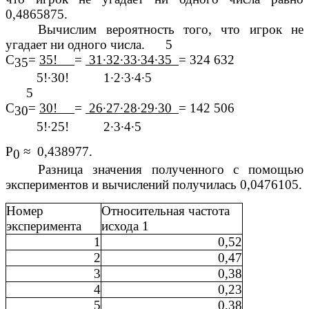
0,4865875.
Вычислим вероятность того, что игрок не
угадает ни одного числа. 5
С
=
35!
=
31∙32∙33∙34∙35
= 324 632
35
5!∙30! 1∙2∙3∙4∙5
5
С
=
30!
=
26∙27∙28∙29∙30
= 142 506
30
5!∙25! 2∙3∙4∙5
Р
≈ 0,438977.
0
Разница значения полученного с помощью
экспериментов и вычислений получилась 0,0476105.
Номер
Относительная частота
эксперимента
исхода 1
1
0,52
2
0,47
3
0,38
4
0,23
5
0,38