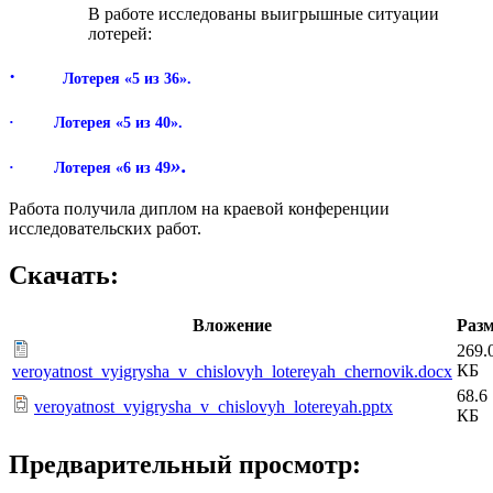
В работе исследованы выигрышные ситуации
лотерей:
·
Лотерея «5 из 36».
· Лотерея «5 из 40».
».
· Лотерея «6 из 49
Работа получила диплом на краевой конференции
исследовательских работ.
Скачать:
Вложение
Раз
269.
КБ
veroyatnost_vyigrysha_v_chislovyh_lotereyah_chernovik.docx
68.6
veroyatnost_vyigrysha_v_chislovyh_lotereyah.pptx
КБ
Предварительный просмотр: