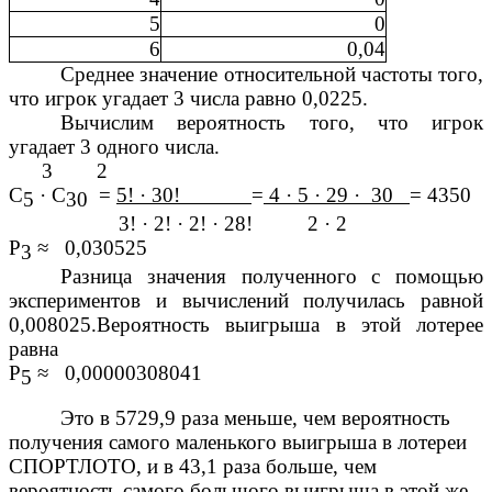
5
0
6
0,04
Среднее значение относительной частоты того,
что игрок угадает 3 числа равно 0,0225.
Вычислим вероятность того, что игрок
угадает 3 одного числа.
3 2
С
· С
=
5! · 30!
=
4 · 5 · 29 · 30
= 4350
5
30
3! · 2! · 2! · 28! 2 · 2
Р
≈ 0,030525
3
Разница значения полученного с помощью
экспериментов и вычислений получилась равной
0,008025.Вероятность выигрыша в этой лотерее
равна
Р
≈ 0,00000308041
5
Это в 5729,9 раза меньше, чем вероятность
получения самого маленького выигрыша в лотереи
СПОРТЛОТО, и в 43,1 раза больше, чем
вероятность самого большого выигрыша в этой же