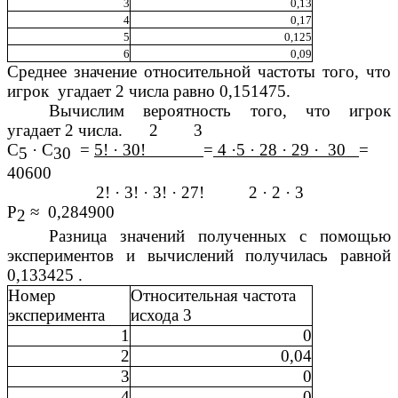
3
0,13
4
0,17
5
0,125
6
0,09
Среднее значение относительной частоты того, что
игрок угадает 2 числа равно 0,151475.
Вычислим вероятность того, что игрок
угадает 2 числа. 2 3
С
· С
=
5! · 30!
=
4 ·5 · 28 · 29 · 30
=
5
30
40600
2! · 3! · 3! · 27! 2 · 2 · 3
Р
≈ 0,284900
2
Разница значений полученных с помощью
экспериментов и вычислений получилась равной
0,133425 .
Номер
Относительная частота
эксперимента
исхода 3
1
0
2
0,04
3
0
4
0