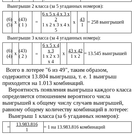
Выигрыши 2 класса (за 5 угаданных номеров):
6 х 5 х 4 х 3 х
(6)
(43)
2
43
х
=
x
= 258 выигрышей
(5)
( 1 )
1 х 2 х 3 х 4 х
1
5
Выигрыши 3 класса (за 4 угаданных номера):
6 х 5 х 4
(6)
(43)
х 3
43 х 42
х
x
= 13.545 выигрышей
=
(4)
( 2 )
1 х 2 х 3
1 х 2
х 4
Всего в лотерее "6 из 49", таким образом,
содержится 13.804 выигрыша, т. е. 1 выигрыш
приходится на 1.013 комбинаций.
Вероятность появления выигрыша каждого класса
определяется отношением вероятного числа
выигрышей к общему числу случаев выигрышей,
равному общему количеству комбинаций в лотерее:
Выигрыш 1 класса (за 6 угаданных номеров):
13.983.816
=
= 1 на 13.983.816 комбинаций
1