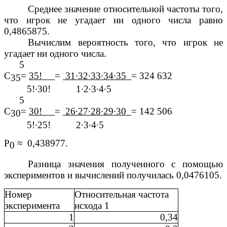
Среднее значение относительной частоты того,
что игрок не угадает ни одного числа равно
0,4865875.
Вычислим вероятность того, что игрок не
угадает ни одного числа.
5
С
=
35!
=
31∙32∙33∙34∙35
= 324 632
35
5!∙30! 1∙2∙3∙4∙5
5
С
=
30!
=
26∙27∙28∙29∙30
= 142 506
30
5!∙25! 2∙3∙4∙5
Р
≈ 0,438977.
0
Разница значения полученного с помощью
экспериментов и вычислений получилась 0,0476105.
Номер
Относительная частота
эксперимента
исхода 1
1
0,34