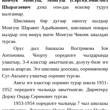
Кончук Монгуш, Монгуш (Серго)Семис-оол
Шырагаевич
дээш оон-даа өскелер тудуп
кылганнар.
Школаның бир дугаар завхозу кылдыр
Монгуш Шаравит Адыйыкович, школанын повары
кылдыр ооң өөңүң ишти Монгуш Чөкпек ажылдап
турган.
Орус дыл башкызы Вострикова Зоя
Антоновна. Чоорту ооредилге чылдарында
улаштыр, 3-4 класстар ажыттынган, долузу-биле эге
школа апарган. Эге школаны дооскаш, оореникчилер
Суг-Аксынга улаштыр ооренип турган.
Амгы эге класстар ооренип турар школа 1951-
1952 ооредилге чылында ажыттынган. Директору
Доржу Ондар Серенович турган.
1953-1954 ооредилге чылында 7 чыл школазы