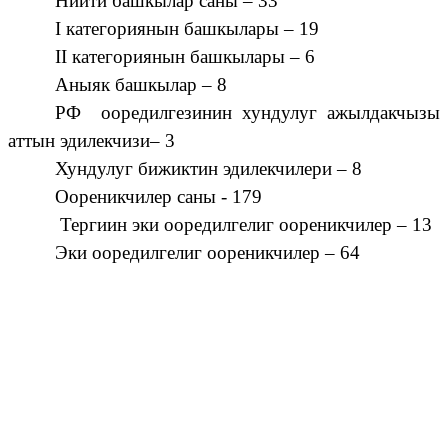
Ниити башкылар саны – 33
I категориянын башкылары – 19
II категориянын башкылары – 6
Аныяк башкылар – 8
РФ ооредилгезинин хундулуг ажылдакчызы
аттын эдилекчизи– 3
Хундулуг бижиктин эдилекчилери – 8
Оореникчилер саны - 179
Тергиин эки ооредилгелиг оореникчилер – 13
Эки ооредилгелиг оореникчилер – 64