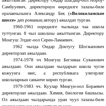
ажыттынган. Директору Ондар Шагдыр-оол Норбу-
Самбууевич, директорнун өөредилге талазы-биле
оралакчызынга Александр Бек (
«Волоколамское
шоссе»
деп романың автору) ажылдап турган.
1960-1961 ооредилге чылында чаа школа
туттунган. 8 чыл школазы ажыттынган. Директору
Монгуш Элдиг-оол Серен-Ламаевич.
1962 чылда Ондар Доктугу Шогжапович
директорлап ажылдаан.
1974-1978 чч Монгуш Бегзиваа Суванович
ажылдаан. Оон ажылдаан чылдарын школа чугле
кожуунга эвес, а республикага улегерлиг
школаларнын санынче кирип турган.
1979-1983 чч. Куулар Мөңгүн-оол Бораевич
директорлап ажылдаан. Химия, биология башкызы.
Ол ажылдаан чылдарында уран чуул талазы-биле