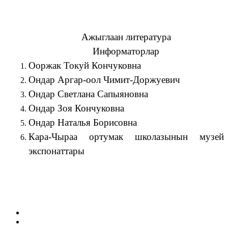
Ажыглаан литература
Информаторлар
Ооржак Токуй Кончуковна
Ондар Аргар-оол Чимит-Доржуевич
Ондар Светлана Сапыяновна
Ондар Зоя Кончуковна
Ондар Наталья Борисовна
Кара-Чыраа ортумак школазынын музей
экспонаттары