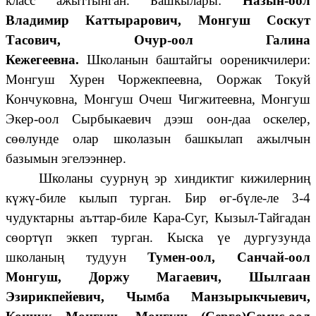
класс ажыттынган. Башкылары:
Назын-оол
Владимир Каттырарович, Монгуш Соскут
Тасович, Очур-оол Галина
Кежегеевна.
Школанын баштайгы оореникчилери:
Монгуш Хурен Чоржекпеевна, Ооржак Токуй
Кончуковна, Монгуш Очеш Чигжитеевна, Монгуш
Экер-оол Сырбыкаевич дээш оон-даа оскелер,
сөөлунде олар школазын башкылап ажылчын
базымын эгелээннер.
Школаны суурнуң эр хиндиктиг кижилерниң
күжү-биле кылып турган. Бир өг-бүле-ле 3-4
чудуктарны аъттар-биле Кара-Суг, Кызыл-Тайгадан
сөортүп эккеп турган. Кыска үе дургузунда
школаның тудуун
Тумен-оол, Санчай-оол
Монгуш, Доржу Магаевич, Шылгаан
Эзирикпейевич, Чымба Манзырыкчыевич,