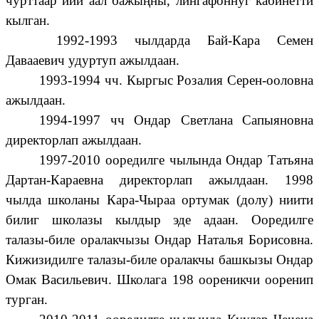
чурттаар ийи аал бажыңны, лингафоннуг кабинетти
кылган.
1992-1993 чылдарда Бай-Кара Семен
Давааевич удуртуп ажылдаан.
1993-1994 чч. Кыргыс Розалия Серен-ооловна
ажылдаан.
1994-1997 чч Ондар Светлана Сапыяновна
директорлап ажылдаан.
1997-2010 ооредилге чылында Ондар Татьяна
Дартан-Караевна директорлап ажылдаан. 1998
чылда школаны Кара-Чыраа ортумак (долу) ниити
билиг школазы кылдыр эде адаан. Ооредилге
талазы-биле оралакчызы Ондар Наталья Борисовна.
Кижизидилге талазы-биле оралакчы башкызы Ондар
Омак Васильевич. Школага 198 оореникчи ооренип
турган.