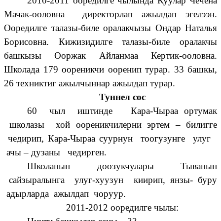
2010-2011 ооредилге чылында Куулар Чечена
Мачак-ооловна директорлап ажылдап эгелээн.
Ооредилге талазы-биле оралакчызы Ондар Наталья
Борисовна. Кижизидилге талазы-биле оралакчы
башкызы Ооржак Айланмаа Кертик-ооловна.
Школада 179 оореникчи ооренип турар. 33 башкы,
26 техниктиг ажылчыннар ажылдап турар.
Туннел сос
60 чыл иштинде Кара-Чыраа ортумак
школазы хой оореникчилерни эртем – билигге
чедирип, Кара-Чыраа суурнун тоогузунге улуг
ачы – дузаны чедирген.
Школанын доозукчулары Тыванын
сайзыралынга улуг-хуузун киирип, янзы- буру
адырларда ажылдап чоруур.
2011-2012 ооредилге чылы: