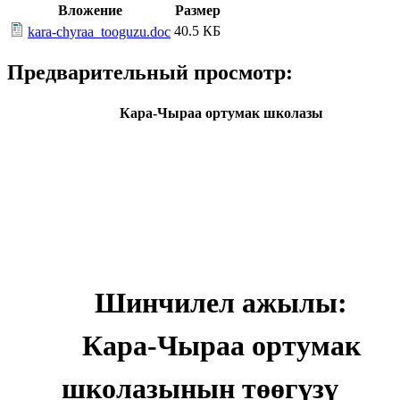
Вложение
Размер
40.5 КБ
kara-chyraa_tooguzu.doc
Предварительный просмотр:
Кара-Чыраа ортумак школазы
Шинчилел ажылы:
Кара-Чыраа ортумак
школазынын төөгүзү