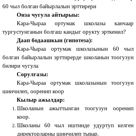
60 чыл болган байырлалын эрттирери
Онза чугула айтырыы:
Кара-Чыраа ортумак школазы канчаар
тургустунганын болгаш кандыг орукту эрткенил?
Даап бодаашкын (гипотеза):
Кара-Чыраа ортумак школазынын 60 чыл
болган байырлалын эрттирерде школанын тоогузун
билири чугула
Сорулгазы:
Кара-Чыраа ортумак школазынын тоогузун
шинчилеп, ооренип коор
Кылыр ажылдар:
Школанын ажыттынган тоогузун ооренип
коор.
Школаны 60 чыл иштинде удуртуп келген
директорларны шинчилеп тывар.