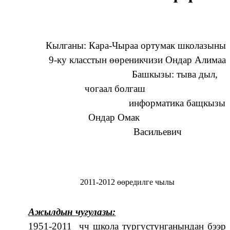
Кылганы: Кара-Чыраа ортумак школазыны
9-ку класстын өөреникчизи Ондар Алимаа
Башкызы: тыва дыл,
чогаал болгаш
информатика бащкызы
Ондар Омак
Васильевич
2011-2012 өөредилге чылы
Ажылдын чугулазы:
1951-2011 чч школа тургустунганындан бээр