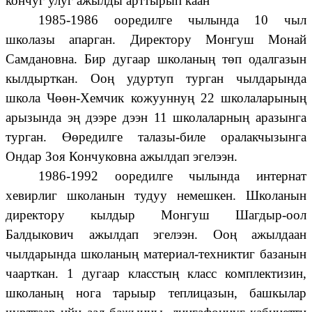
кончуг улуг ажылды арттырып каан
1985-1986 ооредилге чылында 10 чыл
школазы апарган. Директору Монгуш Монай
Самдановна. Бир дугаар школаның төп одалгазын
кылдырткан. Ооң удуртуп турган чылдарында
школа Чөөн-Хемчик кожууннуң 22 школаларының
арызында эң дээре дээн 11 школаларның аразынга
турган. Өөредилге талазы-биле оралакчызынга
Ондар Зоя Кончуковна ажылдап эгелээн.
1986-1992 ооредилге чылында интернат
хевирлиг школанын тудуу немешкен. Школанын
директору кылдыр Монгуш Шагдыр-оол
Балдыкович ажылдап эгелээн. Ооң ажылдаан
чылдарында школаның материал-техниктиг базанын
чаарткан. 1 дугаар класстың класс комплектизин,
школаның нога тарыыр теплицазын, башкылар