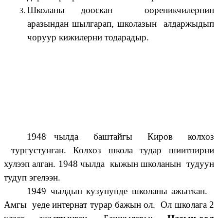
Школаны дооскан оореникчилернин
аразындан шылгарап, школазын алдаржыдып
чоруур кижилерни тодарадыр.
1948 чылда баштайгы Киров колхоз
тургустунган. Колхоз школа тудар шиитпирни
хулээп алган. 1948 чылда кыжын школанын тудуун
тудуп эгелээн.
1949 чылдын кузунунде школаны ажыткан.
Амгы уеде интернат турар бажын ол. Ол школага 2