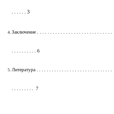
. . . . . . 3
Заключение . . . . . . . . . . . . . . . . . . . . . . . . . . . . .
. . . . . . . . . . 6
Литература . . . . . . . . . . . . . . . . . . . . . . . . . . . . . .
. . . . . . . . . 7