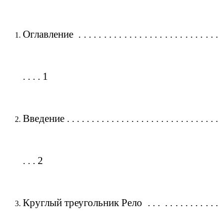
Оглавление . . . . . . . . . . . . . . . . . . . . . . . . . . . .
. . . . 1
Введение . . . . . . . . . . . . . . . . . . . . . . . . . . . . . . .
. . . 2
Круглый треугольник Рело . . . . . . . . . . . . . .