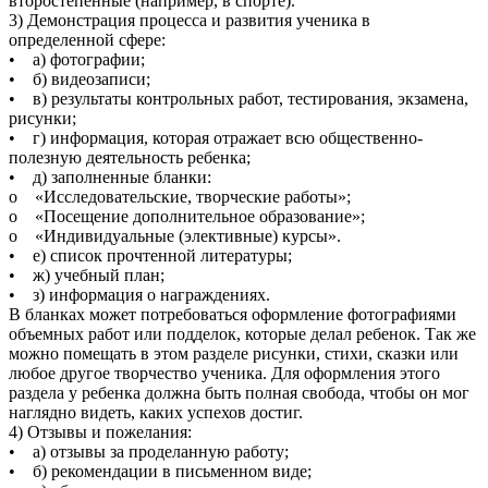
второстепенные (например, в спорте).
3) Демонстрация процесса и развития ученика в
определенной сфере:
• а) фотографии;
• б) видеозаписи;
• в) результаты контрольных работ, тестирования, экзамена,
рисунки;
• г) информация, которая отражает всю общественно-
полезную деятельность ребенка;
• д) заполненные бланки:
o «Исследовательские, творческие работы»;
o «Посещение дополнительное образование»;
o «Индивидуальные (элективные) курсы».
• е) список прочтенной литературы;
• ж) учебный план;
• з) информация о награждениях.
В бланках может потребоваться оформление фотографиями
объемных работ или подделок, которые делал ребенок. Так же
можно помещать в этом разделе рисунки, стихи, сказки или
любое другое творчество ученика. Для оформления этого
раздела у ребенка должна быть полная свобода, чтобы он мог
наглядно видеть, каких успехов достиг.
4) Отзывы и пожелания:
• а) отзывы за проделанную работу;
• б) рекомендации в письменном виде;