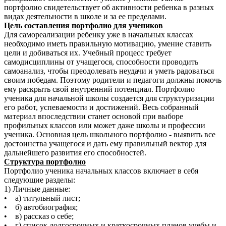
портфолио свидетельствует об активности ребенка в разных
видах деятельности в школе и за ее пределами.
Цель составления портфолио для учеников
Для самореализации ребенку уже в начальных классах
необходимо иметь правильную мотивацию, умение ставить
цели и добиваться их. Учебный процесс требует
самодисциплины от учащегося, способности проводить
самоанализ, чтобы преодолевать неудачи и уметь радоваться
своим победам. Поэтому родители и педагоги должны помочь
ему раскрыть свой внутренний потенциал. Портфолио
ученика для начальной школы создается для структуризации
его работ, успеваемости и достижений. Весь собранный
материал впоследствии станет основой при выборе
профильных классов или может даже школы и профессии
ученика. Основная цель школьного портфолио - выявить все
достоинства учащегося и дать ему правильный вектор для
дальнейшего развития его способностей.
Структура портфолио
Портфолио ученика начальных классов включает в себя
следующие разделы:
1) Личные данные:
• а) титульный лист;
• б) автобиография;
• в) рассказ о себе;
• г) список долгосрочных и краткосрочных планов учебы и