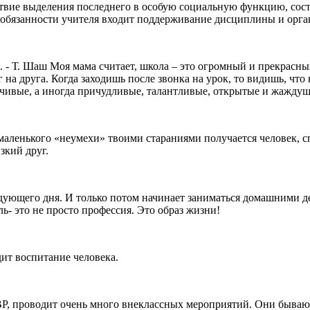
твие выделения последнего в особую социальную функцию, сост
в обязанности учителя входит поддерживание дисциплины и орг
- Т. Шаш Моя мама считает, школа – это огромный и прекрасный 
 на друга. Когда заходишь после звонка на урок, то видишь, что 
йчивые, а иногда причудливые, талантливые, открытые и жажду
из маленького «неумехи» твоими стараниями получается человек,
изкий друг.
дующего дня. И только потом начинает заниматься домашними дел
ель- это не просто профессия. Это образ жизни!
дит воспитание человека.
ВР, проводит очень много внеклассных мероприятий. Они бывают