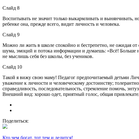
Слайд 8
Воспитывать не значит только выкармливать и вынянчивать, но
ребенке она, прежде всего, видит личность и человека.
Слайд 9
Можно ли жить в школе спокойно и бестрепетно, не ожидая от 
шума, эмоций и потока информации и думаешь: «Всё! Больше н
не мыслишь себя без школы, без учеников.
Слайд 10
Такой я вижу свою маму! Педагог предпочитаемый детьми Личн
уважение к личности и человеческому достоинству; толерантнос
справедливость, последовательность, стремление помочь, энтуз
Внешний вид: хорошо одет, приятный голос, общая привлекате
Поделиться:
Кто чем богат, тот тем и делится!