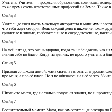
Учитель. Учитель — профессия образования, возникшая вследс
то же время очень ответственных профессий на Земле. Также 
Слайд 3
Учитель должен иметь максимум авторитета и минимум власти. 
что тебя ждет сегодня. Ведь каждый день в школе не похож друг
ершистые и живые, требовательные и сосредоточенные, насто
Слайд 4
На мой взгляд, это очень здорово, когда ты наблюдаешь, как 
знания себе во благо. Когда ты для них не просто учитель, а бл
Слайд 5
Приходя со школы домой, мама сначала готовится к урокам сле
про меня, а про её класс. Но я не обижаюсь на неё за это. Учит
Слайд 6
Школа-это место, где не только получают знания, но и происхо
Слайд 7
Воспитательный момент. Мама, как заместитель директора по 