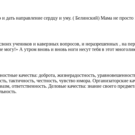
 и дать направление сердцу и уму. ( Белинский) Мама не просто
своих учеников и каверзных вопросов, и неразрешенных , на пер
е могу!» А утром вновь и вновь ноги несут тебя в этот многол
остные качества: доброта, жизнерадостность, уравновешенность
ть, тактичность, честность, чувство юмора. Организаторские ка
иазм, ответственность. Деловые качества: знание своего предмет
льность.