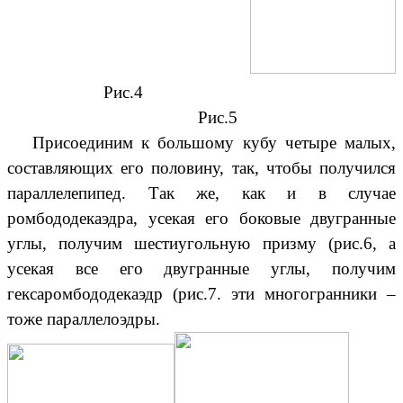
Рис.4
Рис.5
Присоединим к большому кубу четыре малых,
составляющих его половину, так, чтобы получился
параллелепипед. Так же, как и в случае
ромбододекаэдра, усекая его боковые двугранные
углы, получим шестиугольную призму (рис.6, а
усекая все его двугранные углы, получим
гексаромбододекаэдр (рис.7. эти многогранники –
тоже параллелоэдры.