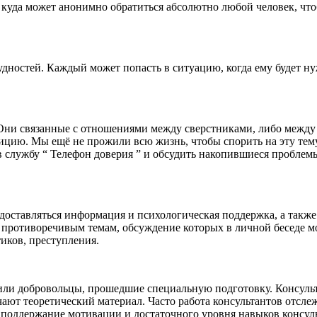
, куда может анонимно обратиться абсолютно любой человек, чт
удностей. Каждый может попасть в ситуацию, когда ему будет 
ни связанные с отношениями между сверстниками, либо между р
ицию. Мы ещё не прожили всю жизнь, чтобы спорить на эту тему, 
в службу “ Телефон доверия ” и обсудить накопившиеся проблемы
едоставляться информация и психологическая поддержка, а также
, противоречивым темам, обсуждение которых в личной беседе 
иков, преступления.
 или добровольцы, прошедшие специальную подготовку. Консул
чают теоретический материал. Часто работа консультантов отсл
 поддержание мотивации и достаточного уровня навыков консуль