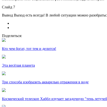
Слайд 7
Вывод Выход есть всегда! В любой ситуации можно разобраться.
Поделиться:
Кто чем богат, тот тем и делится!
Эта весёлая планета
Три способа изобразить акварелью отражения в воде
Космический телескоп Хаббл изучает загадочную "тень летуч