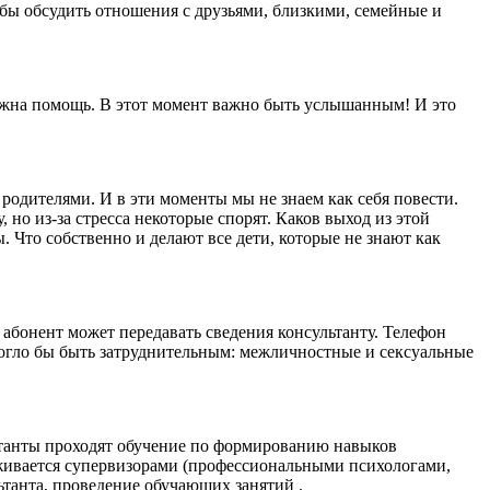
обы обсудить отношения с друзьями, близкими, семейные и
нужна помощь. В этот момент важно быть услышанным! И это
одителями. И в эти моменты мы не знаем как себя повести.
но из-за стресса некоторые спорят. Каков выход из этой
. Что собственно и делают все дети, которые не знают как
 абонент может передавать сведения консультанту. Телефон
могло бы быть затруднительным: межличностные и сексуальные
ьтанты проходят обучение по формированию навыков
еживается супервизорами (профессиональными психологами,
танта, проведение обучающих занятий .