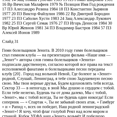
16 Вр Вячеслав Малафеев 1979 № Позиция Имя Год рождения
17 ПЗ Алессандро Розина 1984 18 ПЗ Константин Зырянов
1977 20 ПЗ Виктор Файзулин 1986 22 Вр Дмитрий Бородин
1977 23 ПЗ Сабольч Хусти 1983 24 Защ Александар Лукович
1982 25 ПЗ Сергей Семак 1976 27 ПЗ Игорь Денисов 1984 30
Вр Юрий Жевнов 1981 34 ПЗ Владимир Быстров 1984 57 ПЗ
Алексей Ионов 1989
Слайд 31
Гимн болельщиков Зенита. В 2010 году гимн болельщиков
стал гимном клуба — на презентации фильма «Наше имя —
„Зенит“» авторы слов гимна болельщиков «Зенита»
подписали дарственную, согласно которой все права на текст
исполняемой фанатами и болельщиками песни переданы
клубу [20] . Город над вольной Невой, Где болеют за «Зенит»
родной, Слушай, Ленинград, я тебе спою Задушевную песню
свою. Мы твои верные друзья, Будем вдохновлять тебя всегда.
Сектор 33 — в непогоду, в зной Мы душою и сердцем с тобой.
Если тебе нелегко, Будешь ты от дома далеко, Мы с тобой,
«Зенит», мы с тобой всегда, Ты не будешь один никогда! Если
соперник — « Спартак », Ты не забывай своих атак. « Гамбург
» и « Рапид », всех он победит, Наш родной ленинградский
«Зенит»! Я хочу, чтоб флаг голубой Реял над всем миром и
страной. Кубок УЕФА наш «Зенит» возьмёт И победную