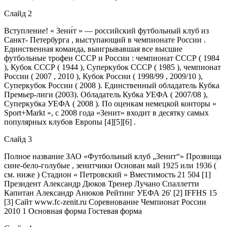
Слайд 2
Вступление! « Зени́т » — российский футбольный клуб из
Санкт- Петербурга , выступающий в чемпионате России .
Единственная команда, выигрывавшая все высшие
футбольные трофеи СССР и России : чемпионат СССР ( 1984
), Кубок СССР ( 1944 ), Суперкубок СССР ( 1985 ), чемпионат
России ( 2007 , 2010 ), Кубок России ( 1998/99 , 2009/10 ),
Суперкубок России ( 2008 ). Единственный обладатель Кубка
Премьер-лиги (2003). Обладатель Кубка УЕФА ( 2007/08 ),
Суперкубка УЕФА ( 2008 ). По оценкам немецкой конторы «
Sport+Markt », с 2008 года «Зенит» входит в десятку самых
популярных клубов Европы [4][5][6] .
Слайд 3
Полное название ЗАО «Футбольный клуб „Зенит“» Прозвища
сине-бело-голубые , зенитчики Основан май 1925 или 1936 (
см. ниже ) Стадион « Петровский » Вместимость 21 504 [1]
Президент Александр Дюков Тренер Лучано Спаллетти
Капитан Александр Анюков Рейтинг УЕФА 26' [2] IFFHS 15
[3] Сайт www.fc-zenit.ru Соревнование Чемпионат России
2010 1 Основная форма Гостевая форма