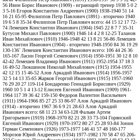
56 Ивин Борис Иванович (1909) - играющий тренер 1938 5 0 2
3 5-16 Егоров Константин Андреевич (1900) 1938-1940 51 14
16 21 65-95 Филиппов Петр Павлович (1891) - вторично 1940
19 6 5 8 35-34 Филиппов Петр Павлович всего: 44 15 12 17 72-
74 Лемешев Константин Иванович (1904) 1945 22 8 7 7 35-31
Бутусов Михаил Павлович (1900) 1946 14 4 2 8 12-25 Таланов
Иван Михайлович (1910) 1946-1948 42 13 8 21 56-86 Лемешев
Константин Иванович (1904) - вторично 1948-1950 84 36 19 29
130-136` Лемешев Константин Иванович всего: 106 44 26 36
165-167 Ласин Георгий Семенович (1914) 1950-1951 30 12 8 10
42-42 Лемешев Владимир Иванович (1911) 1952-1954 37 18 3
16 49-52 Люкшинов Николай Михайлович (1915) 1954-1955
42 12 15 15 46-52 Алов Аркадий Иванович (1914) 1956-1957
32 5 14 13 35-65 Жарков Георгий Иванович (1915) 1957-1960
76 29 20 27 119-114 Бондаренко Геннадий Борисович (1929)
1960 10 5 1 4 13-12 Елисеев Евгений Иванович (1909) 1961-
1964 117 39 36 42 159-150 Федоров Валентин Васильевич
(1911) 1964-1966 85 27 25 33 86-97 Алов Аркадий Иванович
(1914) - вторично 1967 36 6 9 21 28-63 Алов Аркадий
Иванович всего: 68 11 23 34 63-128 Фальян Артем
Григорьевич (1919) 1968-1970 82 21 28 33 73-104 Горянский
Евгений Иванович (1929) 1970-1972 80 27 25 28 93-84 Зонин
Герман Семенович (1926) 1973-1977 146 41 57 48 160-177
Морозов Юрий Андреевич (1934) 1977-1982 170 58 47 65 206-