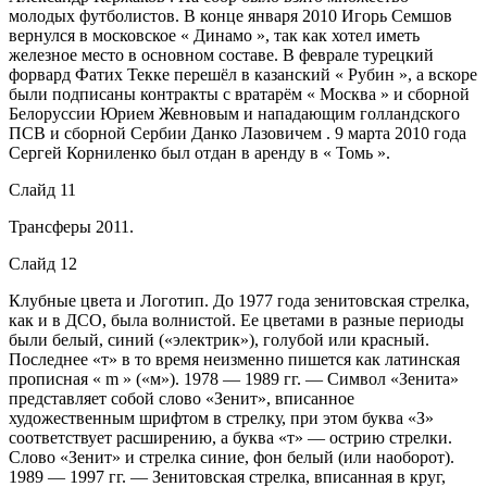
молодых футболистов. В конце января 2010 Игорь Семшов
вернулся в московское « Динамо », так как хотел иметь
железное место в основном составе. В феврале турецкий
форвард Фатих Текке перешёл в казанский « Рубин », а вскоре
были подписаны контракты с вратарём « Москва » и сборной
Белоруссии Юрием Жевновым и нападающим голландского
ПСВ и сборной Сербии Данко Лазовичем . 9 марта 2010 года
Сергей Корниленко был отдан в аренду в « Томь ».
Слайд 11
Трансферы 2011.
Слайд 12
Клубные цвета и Логотип. До 1977 года зенитовская стрелка,
как и в ДСО, была волнистой. Ее цветами в разные периоды
были белый, синий («электрик»), голубой или красный.
Последнее «т» в то время неизменно пишется как латинская
прописная « m » («м»). 1978 — 1989 гг. — Символ «Зенита»
представляет собой слово «Зенит», вписанное
художественным шрифтом в стрелку, при этом буква «З»
соответствует расширению, а буква «т» — острию стрелки.
Слово «Зенит» и стрелка синие, фон белый (или наоборот).
1989 — 1997 гг. — Зенитовская стрелка, вписанная в круг,