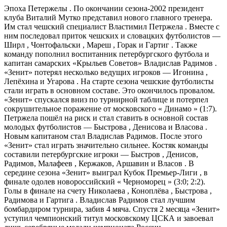
Эпоха Петержелы . По окончании сезона-2002 президент
клуба Виталий Мутко представил нового главного тренера.
Им стал чешский специалист Властимил Петржела . Вместе с
ним последовал приток чешских и словацких футболистов —
Ширл , Чонтофальски , Мареш , Горак и Гартиг . Также
команду пополнил воспитанник петербургского футбола и
капитан самарских «Крыльев Советов» Владислав Радимов .
«Зенит» потерял несколько ведущих игроков — Игонина ,
Лепёхина и Угарова . На старте сезона чешские футболисты
стали играть в основном составе. Это окончилось провалом.
«Зенит» спускался вниз по турнирной таблице и потерпел
сокрушительное поражение от московского « Динамо » (1:7).
Петржела пошёл на риск и стал ставить в основной состав
молодых футболистов — Быстрова , Денисова и Власова .
Новым капитаном стал Владислав Радимов. После этого
«Зенит» стал играть значительно сильнее. Костяк команды
составили петербургские игроки — Быстров , Денисов,
Радимов, Малафеев , Кержаков, Аршавин и Власов . В
середине сезона «Зенит» выиграл Кубок Премьер-Лиги , в
финале одолев новороссийский « Черноморец » (3:0; 2:2).
Голы в финале на счету Николаева , Коноплёва , Быстрова ,
Радимова и Гартига . Владислав Радимов стал лучшим
бомбардиром турнира, забив 4 мяча. Спустя 2 месяца «Зенит»
уступил чемпионский титул московскому ЦСКА и завоевал