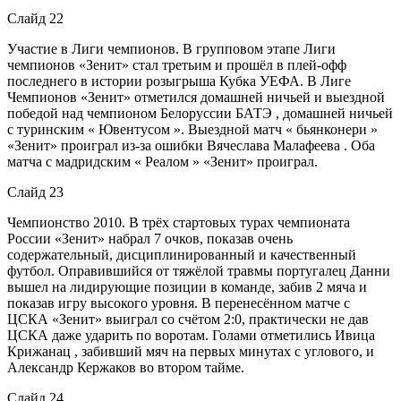
Слайд 22
Участие в Лиги чемпионов. В групповом этапе Лиги
чемпионов «Зенит» стал третьим и прошёл в плей-офф
последнего в истории розыгрыша Кубка УЕФА. В Лиге
Чемпионов «Зенит» отметился домашней ничьей и выездной
победой над чемпионом Белоруссии БАТЭ , домашней ничьей
с туринским « Ювентусом ». Выездной матч « бьянконери »
«Зенит» проиграл из-за ошибки Вячеслава Малафеева . Оба
матча с мадридским « Реалом » «Зенит» проиграл.
Слайд 23
Чемпионство 2010. В трёх стартовых турах чемпионата
России «Зенит» набрал 7 очков, показав очень
содержательный, дисциплинированный и качественный
футбол. Оправившийся от тяжёлой травмы португалец Данни
вышел на лидирующие позиции в команде, забив 2 мяча и
показав игру высокого уровня. В перенесённом матче с
ЦСКА «Зенит» выиграл со счётом 2:0, практически не дав
ЦСКА даже ударить по воротам. Голами отметились Ивица
Крижанац , забивший мяч на первых минутах с углового, и
Александр Кержаков во втором тайме.
Слайд 24