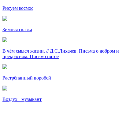
Рисуем космос
Зимняя сказка
В чём смысл жизни. // Д.С.Лихачев. Письма о добром и
прекрасном. Письмо пятое
Растрёпанный воробей
Воздух - музыкант