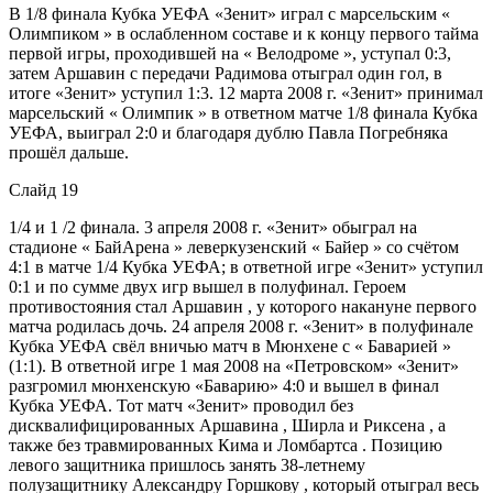
В 1/8 финала Кубка УЕФА «Зенит» играл с марсельским «
Олимпиком » в ослабленном составе и к концу первого тайма
первой игры, проходившей на « Велодроме », уступал 0:3,
затем Аршавин с передачи Радимова отыграл один гол, в
итоге «Зенит» уступил 1:3. 12 марта 2008 г. «Зенит» принимал
марсельский « Олимпик » в ответном матче 1/8 финала Кубка
УЕФА, выиграл 2:0 и благодаря дублю Павла Погребняка
прошёл дальше.
Слайд 19
1/4 и 1 /2 финала. 3 апреля 2008 г. «Зенит» обыграл на
стадионе « БайАрена » леверкузенский « Байер » со счётом
4:1 в матче 1/4 Кубка УЕФА; в ответной игре «Зенит» уступил
0:1 и по сумме двух игр вышел в полуфинал. Героем
противостояния стал Аршавин , у которого накануне первого
матча родилась дочь. 24 апреля 2008 г. «Зенит» в полуфинале
Кубка УЕФА свёл вничью матч в Мюнхене с « Баварией »
(1:1). В ответной игре 1 мая 2008 на «Петровском» «Зенит»
разгромил мюнхенскую «Баварию» 4:0 и вышел в финал
Кубка УЕФА. Тот матч «Зенит» проводил без
дисквалифицированных Аршавина , Ширла и Риксена , а
также без травмированных Кима и Ломбартса . Позицию
левого защитника пришлось занять 38-летнему
полузащитнику Александру Горшкову , который отыграл весь