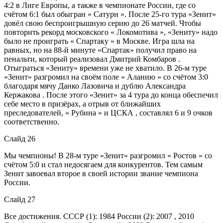
4:2 в Лиге Европы, а также в чемпионате России, где со
счётом 6:1 был обыгран « Сатурн ». После 25-го тура «Зенит»
довёл свою беспроигрышную серию до 26 матчей. Чтобы
повторить рекорд московского « Локомотива », «Зениту» надо
было не проиграть « Спартаку » в Москве. Игра шла на
равных, но на 88-й минуте «Спартак» получил право на
пенальти, который реализовал Дмитрий Комбаров .
Отыграться «Зениту» времени уже не хватило. В 26-м туре
«Зенит» разгромил на своём поле « Аланию » со счётом 3:0
благодаря мячу Данко Лазовича и дублю Александра
Кержакова . После этого «Зенит» за 4 тура до конца обеспечил
себе место в призёрах, а отрыв от ближайших
преследователей, « Рубина » и ЦСКА , составлял 6 и 9 очков
соответственно.
Слайд 26
Мы чемпионы! В 28-м туре «Зенит» разгромил « Ростов » со
счётом 5:0 и стал недосягаем для конкурентов. Тем самым
Зенит завоевал второе в своей истории звание чемпиона
России.
Слайд 27
Все достижения. СССР (1): 1984 России (2): 2007 , 2010