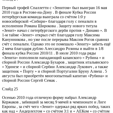
Первый трофей Спаллетти с «Зенитом» был выигран 16 мая
2010 года в Ростове-на-Дону . В финале Кубка России
петербургская команда выиграла со счётом 1:0 у
новосибирской «Сибири» благодаря голу с пенальти в
исполнении Романа Широкова . Защиту нового титула
«Зенит» начал с петербургского дерби против « Динамо ». В
1-м тайме «Зенит» открыл счёт благодаря голу Максима
Канунникова , но уже после перерыва Максим Рогов сравнял
счёт с пенальти. Однако это не помешало «Зениту» забить ещё
2 мяча благодаря дублю Алессандро Розины и выйти в 1/8
финала кубка России 2010/11 . В июле 2010 года ряды
«Зенита» пополнили нападающий казанского « Рубина » и
сборной России Александр Бухаров , защитник итальянского
« Удинезе » и сборной Сербии Александар Лукович , а также
защитник « Порту » и сборной Португалии Бруну Алвеш . 5
августа был приобретён многоопытный капитан «Рубина» и
сборной России Сергей Семак .
Слайд 25
Осенью 2010 года отличную форму набрал Александр
Кержаков , забивший за месяц 9 мячей в чемпионате и Лиге
Европы , за счёт чего «Зенит» одержал ряд ярких побед, таких
как над « Андерлехтом » со счётом 3:1 и « АЕКом » со счётом