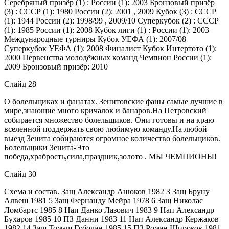
Серебряный призёр (1) : России (1): 2003 Бронзовый призёр
(3) : СССР (1): 1980 России (2): 2001 , 2009 Кубок (3) : СССР
(1): 1944 России (2): 1998/99 , 2009/10 Суперкубок (2) : СССР
(1): 1985 России (1): 2008 Кубок лиги (1) : России (1): 2003
Международные турниры Кубок УЕФА (1): 2007/08
Суперкубок УЕФА (1): 2008 Финалист Кубок Интертото (1):
2000 Первенства молодёжных команд Чемпион России (1):
2009 Бронзовый призёр: 2010
Слайд 28
О болельщиках и фанатах. Зенитовские фаны самые лучшие в
мире,знающие много кричалок и банаров.На Петровский
собирается множество болельщиков. Они готовы и на краю
вселенной поддержать свою любимую команду.На любой
выезд Зенита собираются огромное количество болельщиков.
Болельщики Зенита-Это
победа,храбрость,сила,праздник,золото . МЫ ЧЕМПИОНЫ!
Слайд 30
Схема и состав. Защ Александр Анюков 1982 3 Защ Бруну
Алвеш 1981 5 Защ Фернанду Мейра 1978 6 Защ Николас
Ломбартс 1985 8 Нап Данко Лазович 1983 9 Нап Александр
Бухаров 1985 10 ПЗ Данни 1983 11 Нап Александр Кержаков
1982 14 Защ Томаш Губочан 1985 15 ПЗ Роман Широков 1981