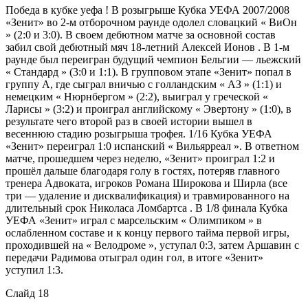
Победа в кубке уефа ! В розыгрыше Кубка УЕФА 2007/2008
«Зенит» во 2-м отборочном раунде одолел словацкий « ВиОн
» (2:0 и 3:0). В своем дебютном матче за основной состав
забил свой дебютный мяч 18-летний Алексей Ионов . В 1-м
раунде был переигран будущий чемпион Бельгии — льежский
« Стандард » (3:0 и 1:1). В групповом этапе «Зенит» попал в
группу A, где сыграл вничью с голландским « АЗ » (1:1) и
немецким « Нюрнбергом » (2:2), выиграл у греческой «
Ларисы » (3:2) и проиграл английскому « Эвертону » (1:0), в
результате чего второй раз в своей истории вышел в
весеннюю стадию розыгрыша трофея. 1/16 Кубка УЕФА
«Зенит» переиграл 1:0 испанский « Вильярреал ». В ответном
матче, прошедшем через неделю, «Зенит» проиграл 1:2 и
прошёл дальше благодаря голу в гостях, потеряв главного
тренера Адвоката, игроков Романа Широкова и Ширла (все
три — удаление и дисквалификация) и травмированного на
длительный срок Николаса Ломбартса . В 1/8 финала Кубка
УЕФА «Зенит» играл с марсельским « Олимпиком » в
ослабленном составе и к концу первого тайма первой игры,
проходившей на « Велодроме », уступал 0:3, затем Аршавин с
передачи Радимова отыграл один гол, в итоге «Зенит»
уступил 1:3.
Слайд 18