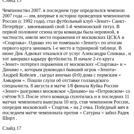
Слайд 15
Чемпионство 2007. в последнем туре определился чемпион
2007 года — им, впервые в истории проведения чемпионатов
России (с 1992 года), стал футбольный клуб «Зенит» Санкт-
Петербург , завоевавший свой 1-й чемпионский титул. В
первой половине сезона игра команды была неровной, в
частности, имели место поражения от московских ЦСКА и
«Спартака». Однако это не помешало «Зениту» по итогам
первого круга занимать 1-е место в турнирной таблице. В
июне Дик Адвокат отказался от услуг Александра Спивака , и
тот завершил карьеру футболиста. В начале 2-го круга
«Зенит» потерпел поражения от московских «Спартака» и «
Динамо », которым руководил бывший игрок «Зенита»
Андрей Кобелев , сыграл вничью (0:0) дома с пермским «
Амкаром ». Пошли слухи об отставке голландского
специалиста. 8 августа в матче 1/8 финала Кубка России
«Зенит» разгромил московское «Динамо» на «Петровском» со
счётом 9:3. После этого команда сплотилась и в последних 11
матчах чемпионата выиграла 10 игр, став чемпионом России,
опередив московский « Спартак » на 2 очка. Победный мяч в
последнем матче чемпионата против « Сатурна » забил Радек
Ширл .
Слайд 17