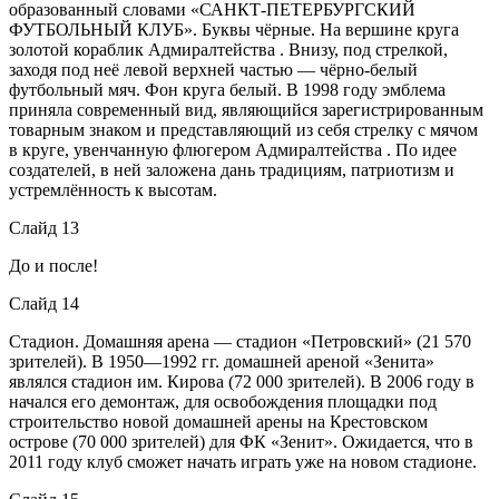
образованный словами «САНКТ-ПЕТЕРБУРГСКИЙ
ФУТБОЛЬНЫЙ КЛУБ». Буквы чёрные. На вершине круга
золотой кораблик Адмиралтейства . Внизу, под стрелкой,
заходя под неё левой верхней частью — чёрно-белый
футбольный мяч. Фон круга белый. В 1998 году эмблема
приняла современный вид, являющийся зарегистрированным
товарным знаком и представляющий из себя стрелку с мячом
в круге, увенчанную флюгером Адмиралтейства . По идее
создателей, в ней заложена дань традициям, патриотизм и
устремлённость к высотам.
Слайд 13
До и после!
Слайд 14
Стадион. Домашняя арена — стадион «Петровский» (21 570
зрителей). В 1950—1992 гг. домашней ареной «Зенита»
являлся стадион им. Кирова (72 000 зрителей). В 2006 году в
начался его демонтаж, для освобождения площадки под
строительство новой домашней арены на Крестовском
острове (70 000 зрителей) для ФК «Зенит». Ожидается, что в
2011 году клуб сможет начать играть уже на новом стадионе.