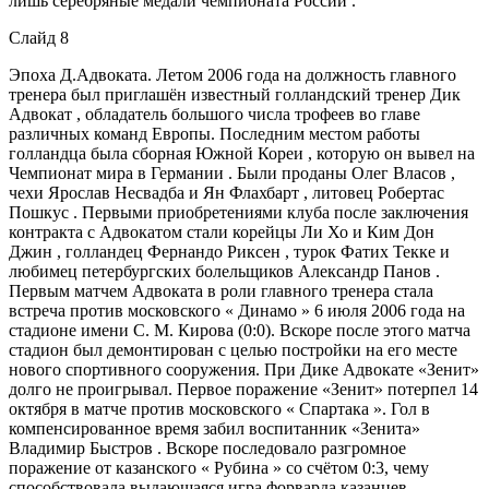
лишь серебряные медали чемпионата России .
Слайд 8
Эпоха Д.Адвоката. Летом 2006 года на должность главного
тренера был приглашён известный голландский тренер Дик
Адвокат , обладатель большого числа трофеев во главе
различных команд Европы. Последним местом работы
голландца была сборная Южной Кореи , которую он вывел на
Чемпионат мира в Германии . Были проданы Олег Власов ,
чехи Ярослав Несвадба и Ян Флахбарт , литовец Робертас
Пошкус . Первыми приобретениями клуба после заключения
контракта с Адвокатом стали корейцы Ли Хо и Ким Дон
Джин , голландец Фернандо Риксен , турок Фатих Текке и
любимец петербургских болельщиков Александр Панов .
Первым матчем Адвоката в роли главного тренера стала
встреча против московского « Динамо » 6 июля 2006 года на
стадионе имени С. М. Кирова (0:0). Вскоре после этого матча
стадион был демонтирован с целью постройки на его месте
нового спортивного сооружения. При Дике Адвокате «Зенит»
долго не проигрывал. Первое поражение «Зенит» потерпел 14
октября в матче против московского « Спартака ». Гол в
компенсированное время забил воспитанник «Зенита»
Владимир Быстров . Вскоре последовало разгромное
поражение от казанского « Рубина » со счётом 0:3, чему
способствовала выдающаяся игра форварда казанцев