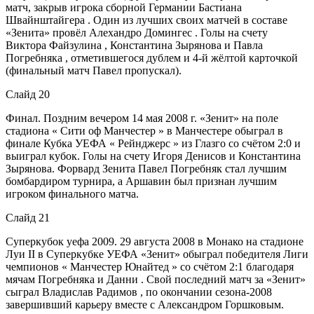
матч, закрыв игрока сборной Германии Бастиана
Швайнштайгера . Один из лучших своих матчей в составе
«Зенита» провёл Алехандро Домингес . Голы на счету
Виктора Файзулина , Константина Зырянова и Павла
Погребняка , отметившегося дублем и 4-й жёлтой карточкой
(финальный матч Павел пропускал).
Слайд 20
Финал. Поздним вечером 14 мая 2008 г. «Зенит» на поле
стадиона « Сити оф Манчестер » в Манчестере обыграл в
финале Кубка УЕФА « Рейнджерс » из Глазго со счётом 2:0 и
выиграл кубок. Голы на счету Игоря Денисов и Константина
Зырянова. Форвард Зенита Павел Погребняк стал лучшим
бомбардиром турнира, а Аршавин был признан лучшим
игроком финального матча.
Слайд 21
Суперкубок уефа 2009. 29 августа 2008 в Монако на стадионе
Луи II в Суперкубке УЕФА «Зенит» обыграл победителя Лиги
чемпионов « Манчестер Юнайтед » со счётом 2:1 благодаря
мячам Погребняка и Данни . Свой последний матч за «Зенит»
сыграл Владислав Радимов , по окончании сезона-2008
завершивший карьеру вместе с Александром Горшковым.