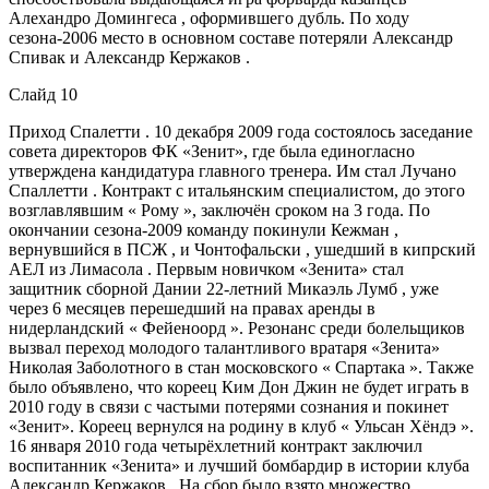
Алехандро Домингеса , оформившего дубль. По ходу
сезона-2006 место в основном составе потеряли Александр
Спивак и Александр Кержаков .
Слайд 10
Приход Спалетти . 10 декабря 2009 года состоялось заседание
совета директоров ФК «Зенит», где была единогласно
утверждена кандидатура главного тренера. Им стал Лучано
Спаллетти . Контракт с итальянским специалистом, до этого
возглавлявшим « Рому », заключён сроком на 3 года. По
окончании сезона-2009 команду покинули Кежман ,
вернувшийся в ПСЖ , и Чонтофальски , ушедший в кипрский
АЕЛ из Лимасола . Первым новичком «Зенита» стал
защитник сборной Дании 22-летний Микаэль Лумб , уже
через 6 месяцев перешедший на правах аренды в
нидерландский « Фейеноорд ». Резонанс среди болельщиков
вызвал переход молодого талантливого вратаря «Зенита»
Николая Заболотного в стан московского « Спартака ». Также
было объявлено, что кореец Ким Дон Джин не будет играть в
2010 году в связи с частыми потерями сознания и покинет
«Зенит». Кореец вернулся на родину в клуб « Ульсан Хёндэ ».
16 января 2010 года четырёхлетний контракт заключил
воспитанник «Зенита» и лучший бомбардир в истории клуба
Александр Кержаков . На сбор было взято множество