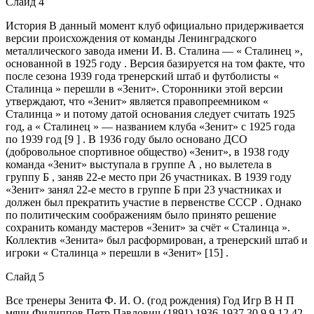
Слайд 4
История В данный момент клуб официально придерживается
версии происхождения от команды Ленинградского
металлического завода имени И. В. Сталина — « Сталинец »,
основанной в 1925 году . Версия базируется на том факте, что
после сезона 1939 года тренерский штаб и футболисты «
Сталинца » перешли в «Зенит». Сторонники этой версии
утверждают, что «Зенит» является правопреемником «
Сталинца » и потому датой основания следует считать 1925
год, а « Сталинец » — названием клуба «Зенит» с 1925 года
по 1939 год [9 ] . В 1936 году было основано ДСО
(добровольное спортивное общество) «Зенит», в 1938 году
команда «Зенит» выступала в группе А , но вылетела в
группу Б , заняв 22-е место при 26 участниках. В 1939 году
«Зенит» занял 22-е место в группе Б при 23 участниках и
должен был прекратить участие в первенстве СССР . Однако
по политическим соображениям было принято решение
сохранить команду мастеров «Зенит» за счёт « Сталинца ».
Коллектив «Зенита» был расформирован, а тренерский штаб и
игроки « Сталинца » перешли в «Зенит» [15] .
Слайд 5
Все тренеры Зенита Ф. И. О. (год рождения) Год Игр В Н П
мячи Филиппов Петр Павлович (1891) 1936-1937 30 9 9 12 42-