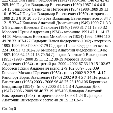
222 Садырин Павел Федорович (1942) 1983-1987 148 63 42 43
205-160 Голубев Владимир Евгеньевич (1950) 1987 14 4 4 6
14-15 Завидонов Станислав Петрович (1934) 1988-1989 39 13
10 16 39-47 Голубев Владимир Евгеньевич (1950) - вторично
1989 21 3 8 10 20-35 Голубев Владимир Евгеньевич всего: 34 7
12 15 32-47 Коньков Анатолий Дмитриевич (1949) 1990 7 1 3 3
5-9 Булавин Вячеслав Иванович (1946) 1990 31 7 11 13 30-32
Морозов Юрий Андреевич (1934) - вторично 1991 42 11 14 17
44-50 Мельников Вячеслав Михайлович (1954) 1992 -1994 110
49 28 33 167-127 Садырин Павел Федорович (1942) - вторично
1995-1996 76 37 9 30 97-79 Садырин Павел Федорович всего:
224 100 51 73 302-239 Бышовец Анатолий Федорович (1946)
1997-1998 64 25 21 18 70-54 Давыдов Анатолий Викторович
(1953) 1998 - 2000 35 11 12 12 39-39 Морозов Юрий
Андреевич (1934) - в третий раз 2000 - 2002 67 33 19 15 102-67
Морозов Юрий Андреевич всего: 279 102 80 97 352-339
Бирюков Михаил Юрьевич (1958) - (и. о.) 2002 9 2 2 5 14-17
Рапопорт Борис Завельевич (1946) 2002 9 0 4 5 7-14 Петржела
Властимил (1953) 2003 - 2006 96 48 25 23 159-106 Боровичка
Владиимир (1954) - (и. о.) 2006 3 1 1 1 3-4 Адвокаат Дик
(1947) 2006 - 2009 98 46 33 19 165-103 Давыдов Анатолий
Викторович (1953) - вторично 2009 13 9 3 1 24-8 Давыдов
Анатолий Викторович всего: 48 20 15 13 63-47
Слайд 6