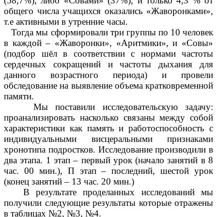
(58,7%), либо «Совами» (37%), и только 4,3 % от
общего числа учащихся оказались «Жаворонками»,
т.е активными в утренние часы.
Тогда мы сформировали три группы по 10 человек
в каждой – «Жаворонки», «Аритмики», и «Совы»
(подбор шёл в соответствии с нормами частоты
сердечных сокращений и частоты дыхания для
данного возрастного периода) и провели
обследование на выявление объема кратковременной
памяти.
Мы поставили исследовательскую задачу:
проанализировать насколько связаны между собой
характеристики как память и работоспособность с
индивидуальными висцеральными признаками
хронотипа подростков. Исследование производили в
два этапа. 1 этап – первый урок (начало занятий в 8
час. 00 мин.), П этап – последний, шестой урок
(конец занятий – 13 час. 20 мин.)
В результате проделанных исследований мы
получили следующие результаты которые отражены
в таблицах №2, №3, №4.