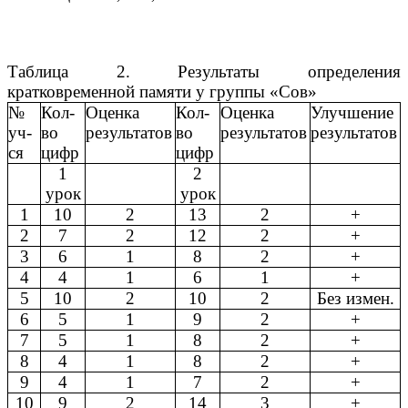
Таблица 2. Результаты определения
кратковременной памяти у группы «Сов»
№
Кол-
Оценка
Кол-
Оценка
Улучшение
уч-
во
результатов
во
результатов
результатов
ся
цифр
цифр
1
2
урок
урок
1
10
2
13
2
+
2
7
2
12
2
+
3
6
1
8
2
+
4
4
1
6
1
+
5
10
2
10
2
Без измен.
6
5
1
9
2
+
7
5
1
8
2
+
8
4
1
8
2
+
9
4
1
7
2
+
10
9
2
14
3
+