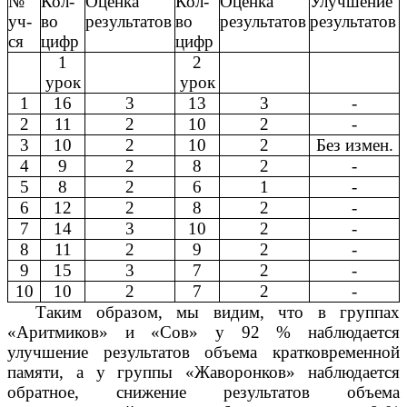
№
Кол-
Оценка
Кол-
Оценка
Улучшение
уч-
во
результатов
во
результатов
результатов
ся
цифр
цифр
1
2
урок
урок
1
16
3
13
3
-
2
11
2
10
2
-
3
10
2
10
2
Без измен.
4
9
2
8
2
-
5
8
2
6
1
-
6
12
2
8
2
-
7
14
3
10
2
-
8
11
2
9
2
-
9
15
3
7
2
-
10
10
2
7
2
-
Таким образом, мы видим, что в группах
«Аритмиков» и «Сов» у 92 % наблюдается
улучшение результатов объема кратковременной
памяти, а у группы «Жаворонков» наблюдается
обратное, снижение результатов объема