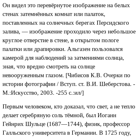
Он видел это перевёрнутое изображение на белых
стенах затемнённых комнат или палаток,
поставленных на солнечных берегах Персидского
залива, — изображение проходило через небольшое
круглое отверстие в стене, в открытом пологе
палатки или драпировки. Альгазен пользовался
камерой для наблюдений за затмениями солнца,
зная, что вредно смотреть на солнце
невооруженным глазом. [Чибисов К.В. Очерки по
истории фотографии / Вступ. ст. В.И. Шеберстова. -
М.:Искусство, 2003. -255 с.:ил/]
Первым человеком, кто доказал, что свет, а не тепло
делает серебряную соль тёмной, был Иоганн
Гейнрих Шульце (1687—1744), физик, профессор
Галльского университета в Германии. В 1725 году,