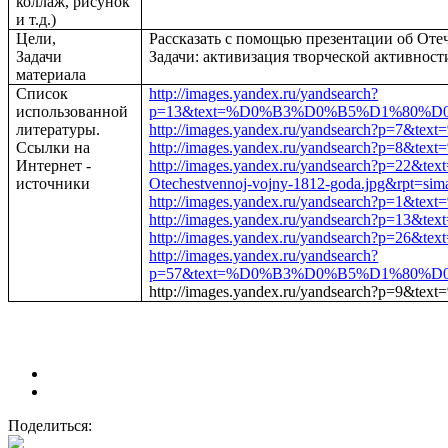
коллаж, рисунок
и т.д.)
Цели,
Рассказать с помощью презентации о
Задачи
Задачи: активизация творческой активнос
материала
Список
http://images.yandex.ru/yandsearch?
использованной
p=13&text=%D0%B3%D0%B5%D1%80%D0
литературы.
http://images.yandex.ru/yandsearch?p
Ссылки на
http://images.yandex.ru/yandsearch
Интернет -
http://images.yandex.ru/yandsear
источники
Otechestvennoj-vojny-1812-goda.jpg&rpt=sim
http://images.yandex.ru/yandsearch?p
http://images.yandex.ru/yandsearc
http://images.yandex.ru/yandsea
http://images.yandex.ru/yandsearch?
p=57&text=%D0%B3%D0%B5%D1%80%D0
http://images.yandex.ru/yandsearch?p
Поделиться: