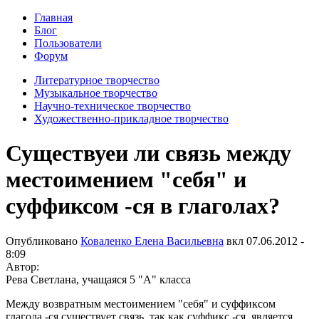
Главная
Блог
Пользователи
Форум
Литературное творчество
Музыкальное творчество
Научно-техническое творчество
Художественно-прикладное творчество
Существуеи ли связь между
местоимением "себя" и
суффиксом -ся в глаголах?
Опубликовано
Коваленко Елена Васильевна
вкл
07.06.2012 -
8:09
Автор:
Рева Светлана, учащаяся 5 "А" класса
Между возвратным местоимением "себя" и суффиксом
глагола -ся существует связь, так как суффикс -ся является