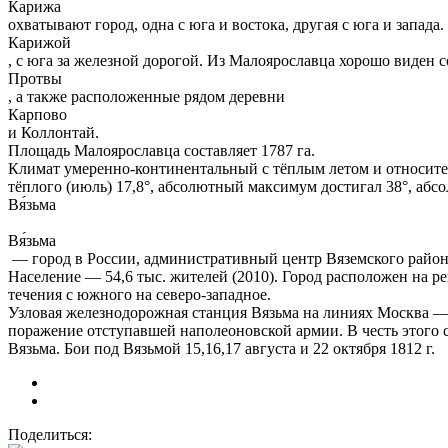
Карижа
охватывают город, одна с юга и востока, другая с юга и запада. 
Карижой
, с юга за железной дорогой. Из Малоярославца хорошо виден
Протвы
, а также расположенные рядом деревни
Карпово
и Коллонтай.
Площадь Малоярославца составляет 1787 га.
Климат умеренно-континентальный с тёплым летом и относитель
тёплого (июль) 17,8°, абсолютный максимум достигал 38°, аб
Вя́зьма
Вя́зьма
— город в России, административный центр Вяземского район
Население — 54,6 тыс. жителей (2010). Город расположен на ре
течения с южного на северо-западное.
Узловая железнодорожная станция Вязьма на линиях Москва — 
поражение отступавшей наполеоновской армии. В честь этого 
Вязьма. Бои под Вязьмой 15,16,17 августа и 22 октября 1812 г.
Поделиться: