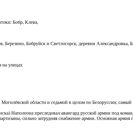
токи: Бобр, Клева,
, Березино, Бобруйск и Светлогорск, деревни Александровка, Б
я на улицах
 в Могилёвской области и седьмой в целом по Белоруссии; самы
енска) Наполеона преследовал авангард русской армии под кома
партизаны, сильно затрудняя снабжение армии. Основная армия