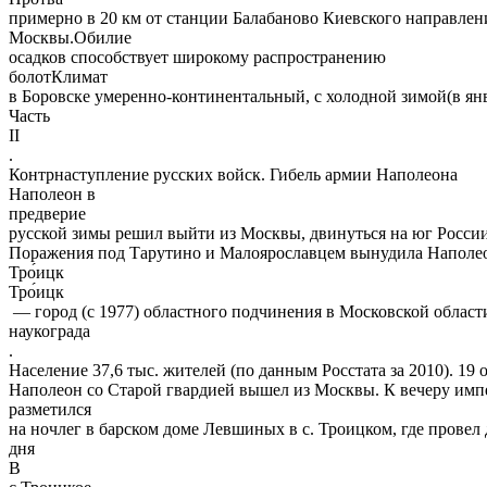
примерно в 20 км от станции Балабаново Киевского направлени
Москвы.Обилие
осадков способствует широкому распространению
болотКлимат
в Боровске умеренно-континентальный, с холодной зимой(в янв
Часть
II
.
Контрнаступление русских войск. Гибель армии Наполеона
Наполеон в
предверие
русской зимы решил выйти из Москвы, двинуться на юг России
Поражения под Тарутино и Малоярославцем вынудила Наполе
Тро́ицк
Тро́ицк
— город (с 1977) областного подчинения в Московской области
наукограда
.
Население 37,6 тыс. жителей (по данным Росстата за 2010). 19
Наполеон со Старой гвардией вышел из Москвы. К вечеру импе
разметился
на ночлег в барском доме Левшиных в с. Троицком, где провел 
дня
В