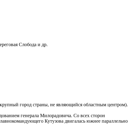
ереговая Слобода и др.
й крупный город страны, не являющийся областным центром).
ндованием генерала Милорадовича. Со всех сторон
 главнокомандующего Кутузова двигалась южнее параллельно