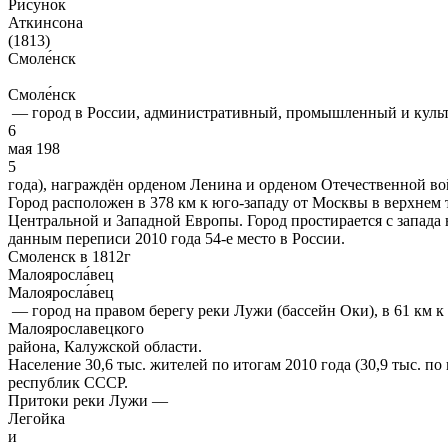
Рисунок
Аткинсона
(1813)
Смоле́нск
Смоле́нск
— город в России, административный, промышленный и культу
6
мая 198
5
года), награждён орденом Ленина и орденом Отечественной вой
Город расположен в 378 км к юго-западу от Москвы в верхнем
Центральной и Западной Европы. Город простирается с запада на
данным переписи 2010 года 54-е место в России.
Смоленск в 1812г
Малояросла́вец
Малояросла́вец
— город на правом берегу реки Лужи (бассейн Оки), в 61 км 
Малоярославецкого
района, Калужской области.
Население 30,6 тыс. жителей по итогам 2010 года (30,9 тыс. п
республик СССР.
Притоки реки Лужи —
Легойка
и