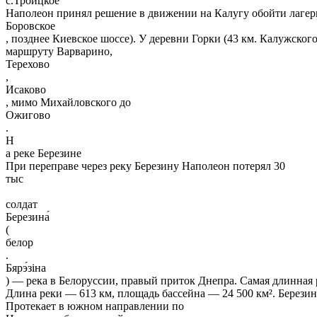
с.Троицкое
Наполеон принял решение в движении на Калугу обойти лагерь
Боровское
, позднее Киевское шоссе). У деревни Горки (43 км. Калужског
маршруту Варварино,
Терехово
,
Исаково
, мимо Михайловского до
Ожигово
.
Н
а реке Березине
При переправе через реку Березину Наполеон потерял 30
тыс
солдат
Березина́
(
белор
.
Бярэ́зіна
) — река в Белоруссии, правый приток Днепра. Самая длинная 
Длина реки — 613 км, площадь бассейна — 24 500 км². Берези
Протекает в южном направлении по