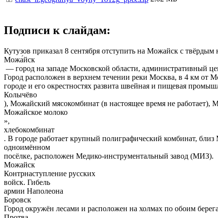
Подписи к слайдам:
Кутузов приказал 8 сентября отступить на Можайск с твёрдым
Можа́йск
— город на западе Московской области, административный цен
Город расположен в верхнем течении реки Москва, в 4 км от
городе и его окрестностях развита швейная и пищевая промышл
Колычёво
), Можайский мясокомбинат (в настоящее время не работает)
Можайское молоко
»,
хлебокомбинат
. В городе работает крупный полиграфический комбинат, близ
одноимённом
посёлке, расположен Медико-инструментальный завод (МИЗ).
Можайск
Контрнаступление русских
войск. Гибель
армии Наполеона
Боровск
Город окружён лесами и расположен на холмах по обоим берег
Протва