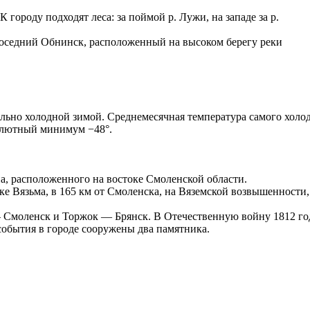
К городу подходят леса: за поймой р. Лужи, на западе за р.
 соседний Обнинск, расположенный на высоком берегу реки
но холодной зимой. Среднемесячная температура самого холодно
солютный минимум −48°.
а, расположенного на востоке Смоленской области.
ке Вязьма, в 165 км от Смоленска, на Вяземской возвышенности, 
Смоленск и Торжок — Брянск. В Отечественную войну 1812 года
события в городе сооружены два памятника.