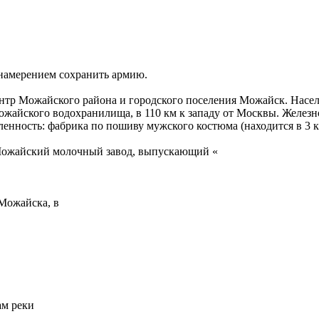
 намерением сохранить армию.
тр Можайского района и городского поселения Можайск. Населен
 Можайского водохранилища, в 110 км к западу от Москвы. Жел
енность: фабрика по пошиву мужского костюма (находится в 3 км
, Можайский молочный завод, выпускающий «
 Можайска, в
ам реки