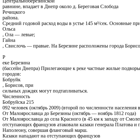
Центральноберезинской
равнине, впадает в Днепр около д. Береговая Слобода
Речицкого
района.
Средний годовой расход воды в устье 145 м³/сек. Основные при
Ольса
, Ола — левые;
Гайна
, Свислочь — правые. На Березине расположены города Борисов
Р
еке Березина
(бассейн Днепра) Прилегающие к реке частные жилые подворь
городов:
Бобруйк
, Борисов, при
сильных дождях могут подтапливаться.
Численность
Бобруйска 215
092 человек (октябрь 2009) (второй по численности населения
От Малоярославца до Березины (октябрь — ноябрь 1812 года)
От Малоярославца до села Красного (в 45 км к западу от Смол
отступающих французов атаковали казаки генерала Платова и 
Наполеону, совершая фланговый марш.
Казаки нападают на отступающих французов