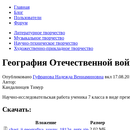
Главная
Блог
Пользователи
Форум
Литературное творчество
Музыкальное творчество
Научно-техническое творчество
Художественно-прикладное творчество
География Отечественной вой
Опубликовано
Гуфранова Надежда Вениаминовна
вкл
17.08.20
Автор:
Кандалинцев Тимур
Научно-исследовательская работа ученика 7 класса в виде през
Скачать:
Вложение
Размер
2.02 МБ
chast_ii.geografiya_voyny_1812g_pptx.zip