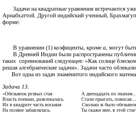
Задачи на квадратные уравнения встречаются уже в
Ариабхаттой. Другой индийский ученный, Брахмагупт
форме:
В уравнении (1) коэфиценты, кроме
а
, могут быт
В Древней Индии были распространены публичные с
таких соревнований следующее: «Как солнце блеском 
решая алгебраические задачи». Задачи часто облекал
Вот одна из задач знаменитого индийского математ
Задача 13.
«Обезьянок резвых стая А двенадцать по лианам
Власть поевши, развлекалась. Стали прыгать, повисая
Их в квадрате часть восьмая Сколько ж было обезьянок
На поляне забавлялась. Ты скажи мне, в этой стае