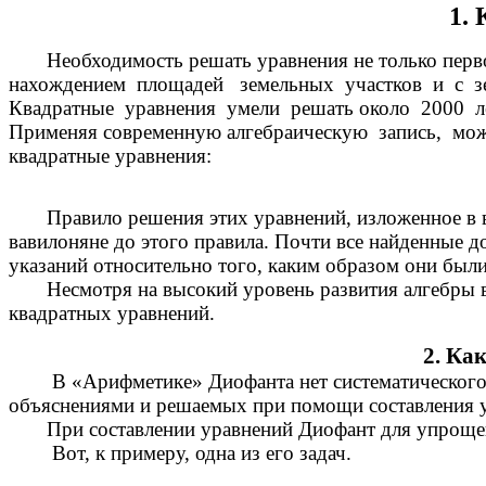
1.
Необходимость решать уравнения не только первой
нахождением площадей земельных участков и с зе
Квадратные уравнения умели решать около 2000 лет
Применяя современную алгебраическую запись, можн
квадратные уравнения:
Правило решения этих уравнений, изложенное в вав
вавилоняне до этого правила. Почти все найденные д
указаний относительно того, каким образом они был
Несмотря на высокий уровень развития алгебры в В
квадратных уравнений.
2. Ка
В «Арифметике» Диофанта нет систематического из
объяснениями и решаемых при помощи составления у
При составлении уравнений Диофант для упрощени
Вот, к примеру, одна из его задач.