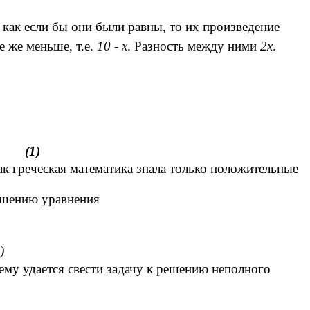
как если бы они были равны, то их произведение
е же меньше, т.е.
10 - х
. Разность между ними
2х
.
(1)
ак греческая математика знала только положительные
ешению уравнения
)
му удается свести задачу к решению неполного