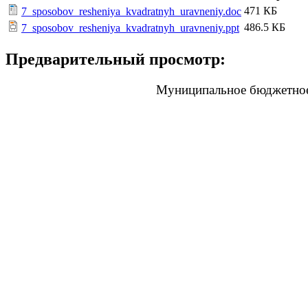
471 КБ
7_sposobov_resheniya_kvadratnyh_uravneniy.doc
486.5 КБ
7_sposobov_resheniya_kvadratnyh_uravneniy.ppt
Предварительный просмотр:
Муниципальное бюджетное
Хлы