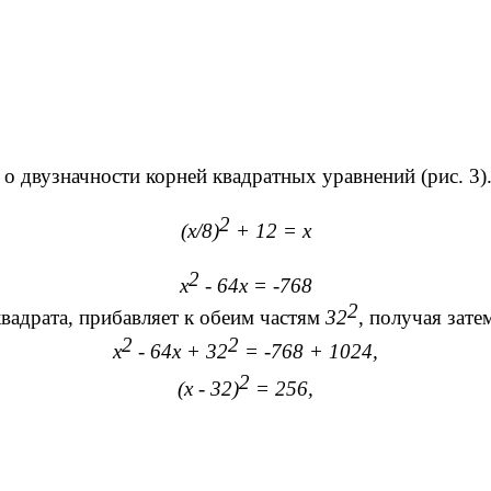
 он знал о двузначности корней квадратных ур
2
(x/8)
+ 12 = x
2
х
- 64х = -768
2
квадрата, прибавляет к обеим частям
32
, получая зате
2
2
х
- 64х + 32
= -768 + 1024,
2
(х - 32)
= 256,