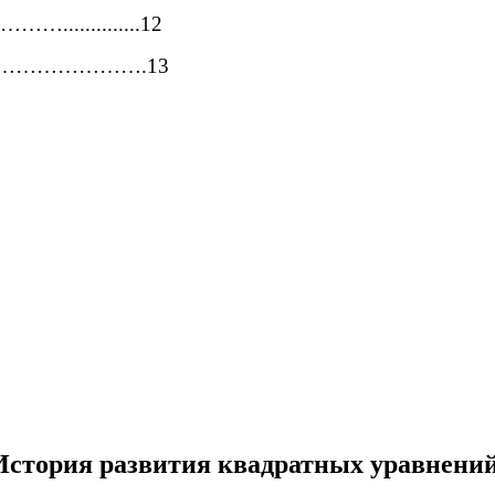
..........12
……………….13
История развития квадратных уравнений