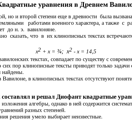
 Квадратные уравнения в Древнем Вавило
, но и второй степени еще в древности была вызван
мляными работами военного характера, а также с р
 до н. э. вавилоняне.
о сказать, что в их клинописных текстах встречаютс
2
2
¾; х
х
+ х =
- х = 14,5
илонских текстах, совпадает по существу с современ
о сих пор клинописные тексты приводят только задачи
и найдены.
авилоне, в клинописных текстах отсутствуют поняти
к составлял и решал Диофант квадратные урав
ложения алгебры, однако в ней содержится системат
равнений разных степеней.
я решения умело выбирает неизвестные.