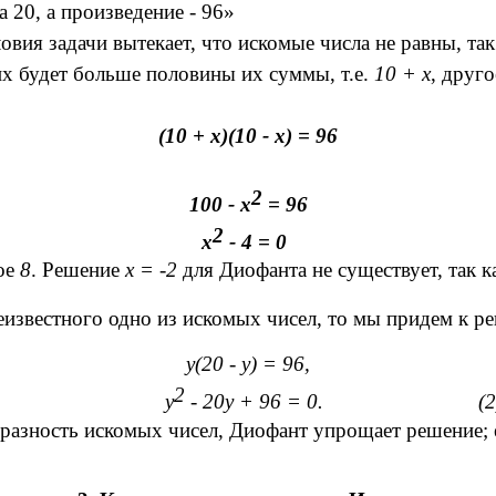
а 20, а произведение - 96»
задачи вытекает, что искомые числа не равны, так 
них будет больше половины их суммы, т.е.
10 + х
, друго
(10 + х)(10 - х) = 96
2
100 - х
= 96
2
х
- 4 = 0 
ое
8
. Решение
х = -2
для Диофанта не существует, так к
звестного одно из искомых чисел, то мы придем к р
у(20 - у) = 96,
2
у
- 20у + 96 = 0. (2
азность искомых чисел, Диофант упрощает решение; е