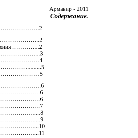
Армавир - 2011
Содержание.
……………….2
е………………………..2
авнения…………...2
……………………...3
………………………………4
……………..........5
………………………5
………………….6
……………………6
……………………6
……………………7
……………....8
……………....9
……………...10
……………...11