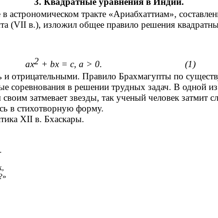
3. Квадратные уравнения в Индии.
 астрономическом тракте «Ариабхаттиам», составленн
а (VII в.), изложил общее правило решения квадратн
2
ах
+ bх = с, а > 0. (1)
ь и отрицательными. Правило Брахмагупты по существ
оревнования в решении трудных задач. В одной из 
своим затмевает звезды, так ученый человек затмит с
ись в стихотворную форму.
ика XII в. Бхаскары.
…
…
,
?»