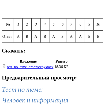
№
1
2
3
4
5
6
7
8
9
10
Ответ
А
В
А
В
А
Б
А
А
Б
В
Скачать:
Вложение
Размер
18.36 КБ
test_po_teme_drobnickoy.docx
Предварительный просмотр:
Тест по теме:
Человек и информация