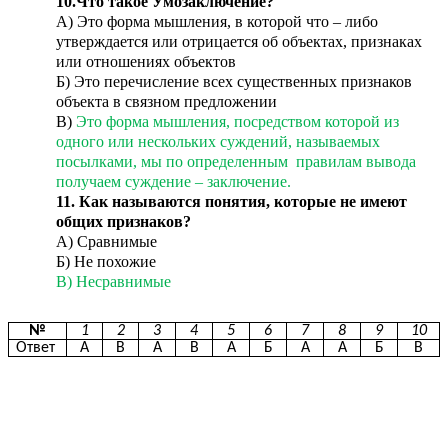
10.Что такое Умозаключение?
А) Это форма мышления, в которой что – либо
утверждается или отрицается об объектах, признаках
или отношениях объектов
Б) Это перечисление всех существенных признаков
объекта в связном предложении
В)
Это форма мышления, посредством которой из
одного или нескольких суждений, называемых
посылками, мы по определенным правилам вывода
получаем суждение – заключение.
11. Как называются понятия, которые не имеют
общих признаков?
А) Сравнимые
Б) Не похожие
В) Несравнимые
№
1
2
3
4
5
6
7
8
9
10
Ответ
А
В
А
В
А
Б
А
А
Б
В