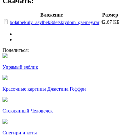
Скачать:
Вложение
Размер
42.67 КБ
bolatbekuly_asylbek8detskiydom_gsemey.rar
Поделиться:
Упрямый зяблик
Красочные картины Джастина Геффри
Стеклянный Человечек
Снегири и коты