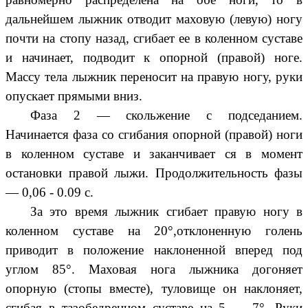
дальнейшем лыжник отводит маховую (левую) ногу
почти на стопу назад, сгибает ее в коленном суставе
и начинает, подводит к опорной (правой) ноге.
Массу тела лыжник переносит на правую ногу, руки
опускает прямыми вниз.
Фаза 2 — скольжение с подседанием.
Начинается фаза со сгибания опорной (правой) ноги
в коленном суставе и заканчивает ся в момент
остановки правой лыжи. Продолжительность фазы
— 0,06 - 0.09 с.
За это время лыжник сгибает правую ногу в
коленном суставе на 20°,отклоненную голень
приводит в положение наклоненной вперед под
углом 85°. Маховая нога лыжника догоняет
опорную (стопы вместе), туловище он наклоняет,
сгибая в тазобедренном суставе на 5 — 7
°
. Руки