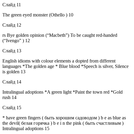
Слайд 11
The green eyed monster (Othello ) 10
Слайд 12
rs Bye golden opinion (“Macbeth”) To be caught red-handed
(“Ivengo” ) 12
Слайд 13
English idioms with colour elements a dopted from different
languages *The golden age * Blue blood *Speech is silver, Silence
is golden 13
Слайд 14
Intralingual adoptions *A green light *Paint the town red *Gold
rush 14
Слайд 15
* have green fingers ( быть хорошим садоводом ) b e as blue as
the devil( белая горячка ) b e i n the pink ( быть счастливым )
Intralingual adoptions 15