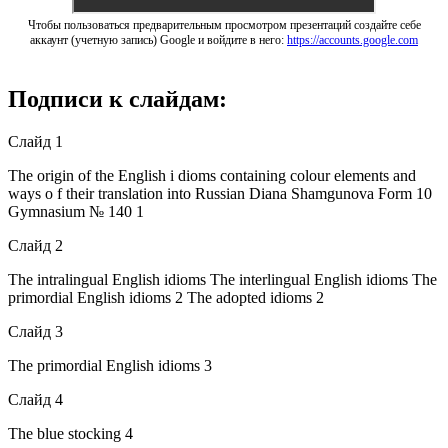
Чтобы пользоваться предварительным просмотром презентаций создайте себе
аккаунт (учетную запись) Google и войдите в него:
https://accounts.google.com
Подписи к слайдам:
Слайд 1
The origin of the English i dioms containing colour elements and
ways o f their translation into Russian Diana Shamgunova Form 10
Gymnasium № 140 1
Слайд 2
The intralingual English idioms The interlingual English idioms The
primordial English idioms 2 The adopted idioms 2
Слайд 3
The primordial English idioms 3
Слайд 4
The blue stocking 4