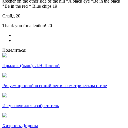
greener on the other side of the hill *A black eye *Be in the black
*Be in the red * Blue chips 19
Слайд 20
Thank you for attention! 20
Поделиться:
Прыжок (быль). Л.Н.Толстой
Рисуем простой осенний лес в геометрическом стиле
И тут появился изобретатель
Хитрость Дидоны