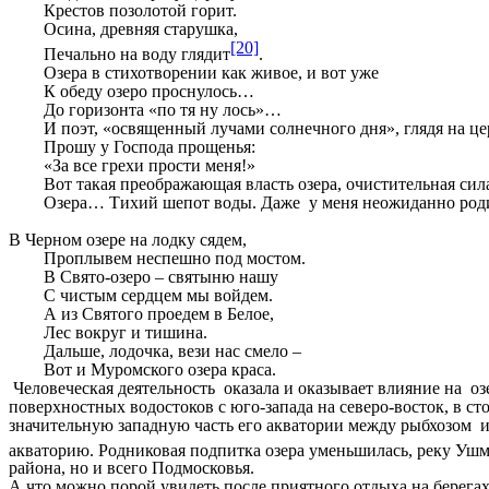
Крестов позолотой горит.
Осина, древняя старушка,
[20]
Печально на воду глядит
.
Озера в стихотворении как живое, и вот уже
К обеду озеро проснулось…
До горизонта «по тя ну лось»…
И поэт, «освященный лучами солнечного дня», глядя на цер
Прошу у Господа прощенья:
«За все грехи прости меня!»
Вот такая преображающая власть озера, очистительная сила
Озера… Тихий шепот воды. Даже у меня неожиданно родил
В Черном озере на лодку сядем,
Проплывем неспешно под мостом.
В Свято-озеро – святыню нашу
С чистым сердцем мы войдем.
А из Святого проедем в Белое,
Лес вокруг и тишина.
Дальше, лодочка, вези нас смело –
Вот и Муромского озера краса.
Человеческая деятельность оказала и оказывает влияние на оз
поверхностных водостоков с юго-запада на северо-восток, в с
значительную западную часть его акватории между рыбхозом и
акваторию. Родниковая подпитка озера уменьшилась, реку Уш
района, но и всего Подмосковья.
А что можно порой увидеть после приятного отдыха на берега