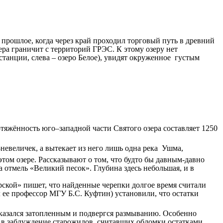
прошлое, когда через край проходил торговый путь в древний
ера граничит с территорий ГРЭС. К этому озеру нет
станции, слева – озеро Белое), увидят окруженное густым
тяжённость юго–западной части Святого озера составляет 1250
-невеличек, а вытекает из него лишь одна река Ушма,
том озере. Рассказывают о том, что будто бы давным-давно
на отмель «Великий песок». Глубина здесь небольшая, и в
ской» пишет, что найденные черепки долгое время считали
л ее профессор МГУ Б.С. Куфтин) установили, что остатки
казался затопленным и подвергся размыванию. Особенно
 в заблуждение старожилов, считавших обломки остатками