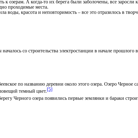
 озерам. А когда-то их берега были заболочены, все заросли 
удно проходимые места.
 воды, красота и неповторимость – все это отразилось в творч
началось со строительства электростанции в начале прошлого в
еевское по названию деревни около этого озера. Озеро Черное с
[5]
зловещий темный цвет.
берегу Черного озера появились первые землянки и бараки стро