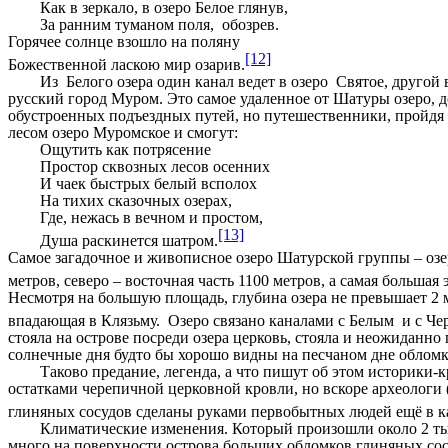
Как в зеркало, в озеро Белое глянув,
За ранним туманом поля, обозрев.
Горячее солнце взошло на поляну
[12]
Божественной ласкою мир озарив.
Из Белого озера один канал ведет в озеро Святое, другой в 
русский город Муром. Это самое удаленное от Шатуры озеро, д
обустроенных подъездных путей, но путешественники, пройдя 5
лесом озеро Муромское и смогут:
Ощутить как потрясение
Простор сквозных лесов осенних
И чаек быстрых белый всполох
На тихих сказочных озерах,
Где, нежась в вечном и простом,
[13]
Душа раскинется шатром.
Самое загадочное и живописное озеро Шатурской группы – озер
метров, северо – восточная часть 1100 метров, а самая большая 
Несмотря на большую площадь, глубина озера не превышает 2 м
впадающая в Клязьму. Озеро связано каналами с Белым и с Че
стояла на острове посреди озера церковь, стояла и неожиданно
солнечные дня будто бы хорошо видны на песчаном дне обломк
Таково предание, легенда, а что пишут об этом историки-кр
остатками черепичной церковной кровли, но вскоре археологи (
глиняных сосудов сделаны руками первобытных людей ещё в к
Климатические изменения. Который произошли около 2 тысяч 
много на поверхности острова больших обломков глиняных сос