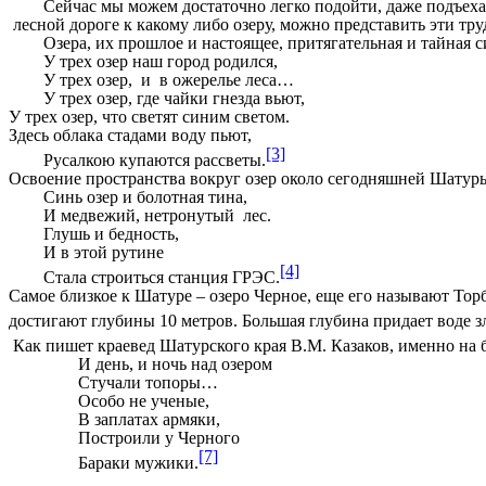
Сейчас мы можем достаточно легко подойти, даже подъехать к
лесной дороге к какому либо озеру, можно представить эти тр
Озера, их прошлое и настоящее, притягательная и тайная сила
У трех озер наш город родился,
У трех озер, и в ожерелье леса…
У трех озер, где чайки гнезда вьют,
У трех озер, что светят синим светом.
Здесь облака стадами воду пьют,
[3]
Русалкою купаются рассветы.
Освоение пространства вокруг озер около сегодняшней Шатуры 
Синь озер и болотная тина,
И медвежий, нетронутый лес.
Глушь и бедность,
И в этой рутине
[4]
Стала строиться станция ГРЭС.
Самое близкое к Шатуре – озеро Черное, еще его называют Торб
достигают глубины 10 метров. Большая глубина придает воде 
Как пишет краевед Шатурского края В.М. Казаков, именно на 
И день, и ночь над озером
Стучали топоры…
Особо не ученые,
В заплатах армяки,
Построили у Черного
[7]
Бараки мужики.