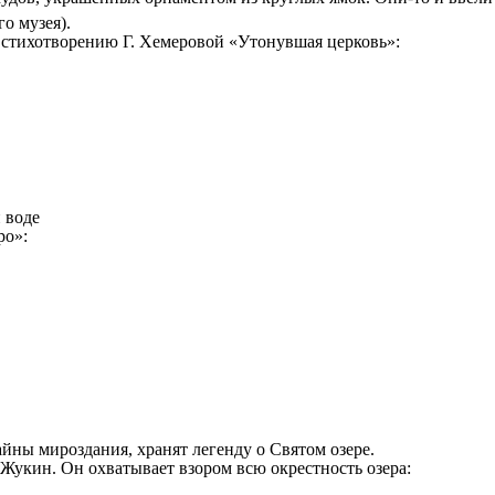
о музея).
стихотворению Г. Хемеровой «Утонувшая церковь»:
 воде
ро»:
айны мироздания, хранят легенду о Святом озере.
 Жукин. Он охватывает взором всю окрестность озера: