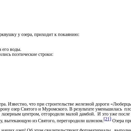
квушку у озера, приходит к покаянию:
 его воды.
ись поэтические строки:
ера. Известно, что при строительстве железной дороги «Люберцы
торону озер Святого и Муромского. В результате уменьшилась пл
 лазерным центром, отгородили малой дамбой. И это уже после 
[21]
му, вытекающую из Святого, перегородили шлюзом.
Озера пр
х наших озер! Об этом свидетельствуют фотоматериалы, выполне