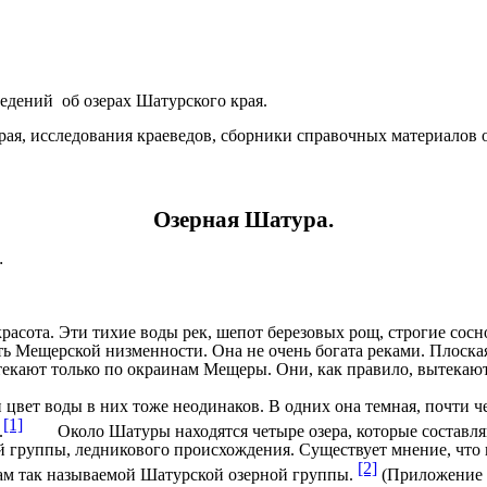
ений об озерах Шатурского края.
 края, исследования краеведов, сборники справочных ма
Озерная Шатура.
…
красота. Эти тихие воды рек, шепот березовых рощ, строгие сос
ь Мещерской низменности. Она не очень богата реками. Плоска
текают только по окраинам Мещеры. Они, как правило, вытекают
т воды в них тоже неодинаков. В одних она темная, почти черн
[1]
.
Около Шатуры находятся четыре озера, которые составляют
й группы, ледникового происхождения. Существует мнение, что к
[2]
ам так называемой Шатурской озерной группы.
(Приложение 