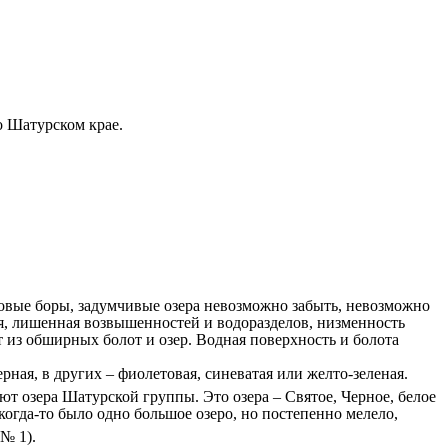
териалов о Шатурском крае.
новые боры, задумчивые озера невозможно забыть, невозможно
я, лишенная возвышенностей и водоразделов, низменность
 из обширных болот и озер. Водная поверхность и болота
ая, в других – фиолетовая, синеватая или желто-зеленая.
 озера Шатурской группы. Это озера – Святое, Черное, белое
огда-то было одно большое озеро, но постепенно мелело,
№ 1).