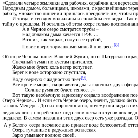
«Сделали четыре землянки для рабочих, сарайчик для верстако
Народным домом, больницами, школами, с красивейшими терем
работу, множество лишений пришлось преодолеть им, чтобы при
И тогда, и сегодня молчаливы и спокойны его воды. Так и о
тайну о прошлом. И остались об этом озере только воспоминан
А в Черное озеро смотрятся трубы –
Над облаком дыма качается ГРЭС…
Возник, как мираж, силуэт ее грубой,
[8]
Повис вверх тормашками милый прогресс.
Об озере Черном пишет Валерий Жукин, поэт Шатурского края,
Снежный туман по кустам притаился,
Жалко мне будет, коль ветер вспугнет.
Берег к воде осторожно спустился,
[9]
Воду озерную с жадностью пьет
.
Все крепче мороз, скоро явятся два загадочных друга февраля
Солнце румянее будет, теплее…»
Вот такую необычную зарисовку создало воображение поэ
Озеро Черное… И если есть Черное озеро, значит, должно быть
загадок Мещеры. До сих пор непонятно, почему они вода в них 
ледяных линз, погребенных под слоем песка отступавших ледни
недалеко. В самом названии этих двух озер есть уже разгадка. 
А у Белого озера песчаное дно придает воде белесоватый отте
Озера туманные в радужных всплесках
Зарю умывают волною своей,