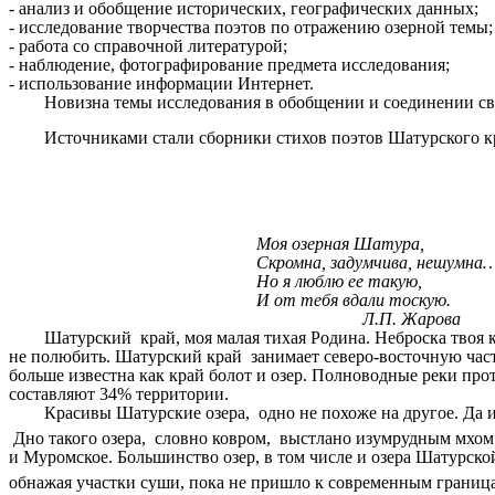
- анализ и обобщение исторических, географических данных;
- исследование творчества поэтов по отражению озерной темы;
- работа со справочной литературой;
- наблюдение, фотографирование предмета исследования;
- использование информации Интернет.
Новизна темы исследования в обобщении и соединении свед
Источниками стали сборники стихов поэтов Шатурского
Моя озерная Шатура,
Скромна, задумчива, нешумна
Но я люблю ее такую,
И от тебя вдали тоскую.
Л.П. Жарова
Шатурский край, моя малая тихая Родина. Неброска твоя 
не полюбить. Шатурский край занимает северо-восточную част
больше известна как край болот и озер. Полноводные реки про
составляют 34% территории.
Красивы Шатурские озера, одно не похоже на другое. Да и цве
Дно такого озера, словно ковром, выстлано изумрудным мхом
и Муромское. Большинство озер, в том числе и озера Шатурско
обнажая участки суши, пока не пришло к современным границ