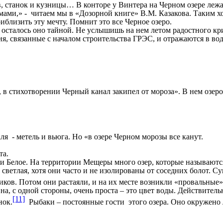
в, станок и кузницы… В конторе у Винтера на Черном озере леж
ами,» - читаем мы в «Дозорной книге» В.М. Казакова. Таким 
близить эту мечту. Помнит это все Черное озеро.
сталось оно тайной. Не услышишь на нем летом радостного кр
ия, связанные с началом строительства ГРЭС, и отражаются в во
 в стихотворении Черный канал закипел от мороза». В нем озер
 - метель и вьюга. Но «в озере Черном морозы все канут.
та.
 и Белое. На территории Мещеры много озер, которые называютс
светлая, хотя они часто и не изолированы от соседних болот. Су
ков. Потом они растаяли, и на их месте возникли «провальные» 
Она, с одной стороны, очень проста – это цвет воды. Действитель
[11]
нок.
Рыбаки – постоянные гости этого озера. Оно окружено 