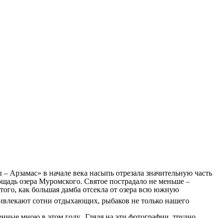
 – Арзамас» в начале века насыпь отрезала значительную часть
ощадь озера Муромского. Святое пострадало не меньше –
того, как большая дамба отсекла от озера всю южную
ивлекают сотни отдыхающих, рыбаков не только нашего
нные мною в этом году. Глядя на эти фотографии, трудно