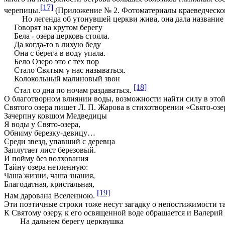
[17]
черепицы.
(Приложение № 2. Фотоматериалы краеведческог
Но легенда об утонувшей церкви жива, она дала название 
Говорят на крутом берегу
Бела - озера церковь стояла.
Да когда-то в лихую беду
Она с берега в воду упала.
Бело Озеро это с тех пор
Стало Святым у нас называться.
Колокольный малиновый звон
[18]
Стал со дна по ночам раздаваться.
О благотворном влиянии воды, возможности найти силу в этой
Святого озера пишет Л. П. Жарова в стихотворении «Свято-озе
Зачерпну ковшом Медведицы
Я воды у Свято-озера,
Обниму березку-девицу…
Среди звезд, упавший с деревца
Заплутает лист березовый.
И пойму без волхования
Тайну озера нетленную:
Чаша жизни, чаша знания,
Благодатная, кристальная,
[19]
Нам дарована Вселенною.
Эти поэтичные строки тоже несут загадку о непостижимости т
К Святому озеру, к его освященной воде обращается и Валерий
На дальнем берегу церквушка