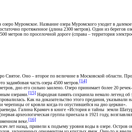
озеро Муромское. Название озера Муромского уходит в далекое 
остаточно протяженное (длина 2300 метров). Один из берегов оз
00 метров по проселочной дороге (справа – территория электро
о Святое. Оно – второе по величине в Московской области. Про
[14]
это задамбовая часть озера 4500 метров.
етров, дно его сильно заилено. Озеро принимает более 20 речек
[15]
рным озерами.
Народная память сохранила немало легенд об э
 провалилась. Как на доказательство этого предания, указывали 
и черепицы от кровли когда-то опустившейся на дно церкви».
аеведы. Галина Крамич в книге «История и тайны земли Шатур
первая археологическая группа приехала в 1921 году, возглавля
[16]
аменном веке.
лет назад, привели к подъему уровня воды в озере. Остров о
удов, украшенных орнаментом из круглых ямок. Они-то и ввели