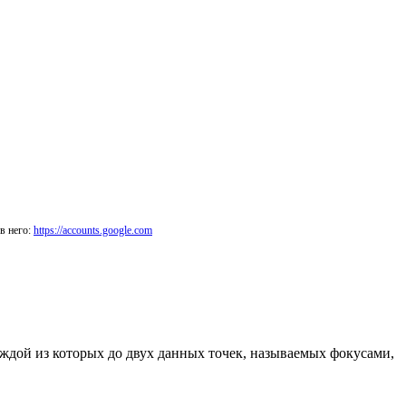
в него:
https://accounts.google.com
аждой из которых до двух данных точек, называемых фокусами,