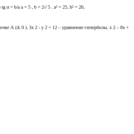
 α = b/a a = 5 , b = 2√ 5 . a² = 25, b² = 20,
ке А (4; 0 ). 3х 2 - у 2 = 12 – уравнение гиперболы. х 2 – 8х +