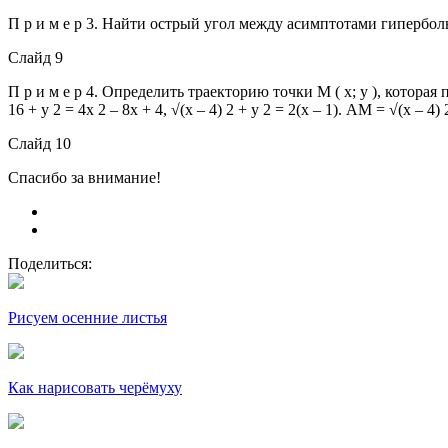
П р и м е р 3. Найти острый угол между асимптотами гиперболы 4 x² - 
Слайд 9
П р и м е р 4. Определить траекторию точки М ( х; у ), которая 
16 + у 2 = 4х 2 – 8х + 4, √(х – 4) 2 + у 2 = 2(х – 1). АМ = √(х – 4) 2 
Слайд 10
Спасибо за внимание!
Поделиться:
Рисуем осенние листья
Как нарисовать черёмуху