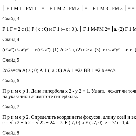
Слайд 3
F 1 F = 2 с (1) 
Слайд 4
(c²-a²)x²- a²y² = a²(c²- a²). (1) 2с > 2a, (2) c > a. (3) b²x²- a²y² = a²b². (
Слайд 5
2c/2a=c/a А( a ; 0) А 1 (- a ; 0) АА 1 =2a ВВ 1 =2 b e=c/a
Слайд 6
П р и м е р 1. Дана гипербола х 2 - у 2 = 1. Узнать, лежит ли точка
на указанной асимптоте гиперболы.
Слайд 7
П р и м е р 2. Определить координаты фокусов, длину осей и эксцен
с = √ а 2 + b 2 = √ 25 + 24 = 7. F ( 7; 0) и F ( -7; 0). е = 7/5 =1,4.
Слайд 8