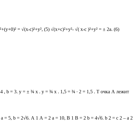
+c)²+y², (4) FM = √(x-c)²+(y+0)² = √(x-c)²+y², (5) √(x+c)²+y²- √( x-c )²+y² = ± 2a. (6)
 , b = 3. y = ± ¾ x . y = ¾ x . 1,5 = ¾ ∙ 2 = 1,5 . Т очка А лежит
 5, b = 2√6. А 1 А = 2 а = 10, В 1 В = 2 b = 4√6. b 2 = с 2 – а 2