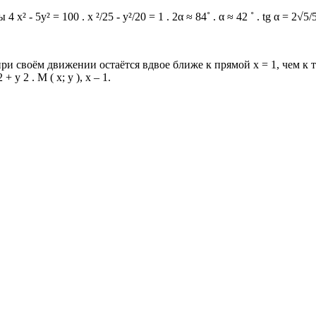
5y² = 100 . х ²/25 - y²/20 = 1 . 2α ≈ 84˚ . α ≈ 42 ˚ . tg α = 2√5/5 tg
при своём движении остаётся вдвое ближе к прямой х = 1, чем к точ
+ у 2 . М ( х; у ), х – 1.