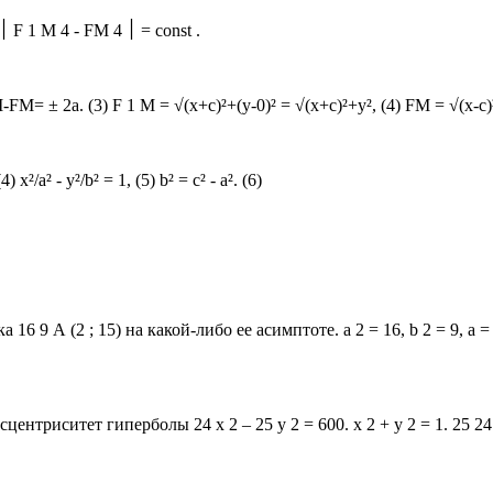
׀ F 1 M 1 - FM 1 ׀ = ׀ F 1 M 2 - FM 2 ׀ = ׀ F 1 M 3 - FM 3 ׀ = = ׀ F 1 M 4 - FM 4 ׀ = const .
F ( c ; 0) и F 1 (– c ; 0 ). ׀ F 1 M-FM ׀ =2a, (2) F 1 M-FM= ± 2a. (3) F 1 M = √(x+c)²+(y-0)² = √(x
4) x²/a² - y²/b² = 1, (5) b² = c² - a². (6)
 16 9 А (2 ; 15) на какой-либо ее асимптоте. а 2 = 16, b 2 = 9, a = 4
триситет гиперболы 24 х 2 – 25 у 2 = 600. х 2 + у 2 = 1. 25 24 а =