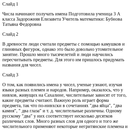
Слайд 1
Числа начинают получать имена Подготовила ученица 3 А
класса Задорожняя Елизавета Учитель математики: Бубнова
Татьяна Федоровна
Слайд 2
В древности люди считали предметы с помощью камушков и
глиняных фигурок, однако это было довольно утомительное
занятие. Прошло много тысячелетий и люди научились
пересчитывать предметы. Для этого им пришлось придумать
названия для чисел.
Слайд 3
О том, как появились имена у чисел, ученые узнают, изучая
языки разных племен и народов. Например, оказалось, что у
нивхов, живущих на Сахалине, числительные зависят от того,
какие предметы считают. Важную роль играет форма
предмета, так что по-нивхски в сочетаниях "два яйца", "два
камня", " два глаза" и т. д. числительные различны. Одному
русскому "два" у них соответствует несколько десятков
различных слов. Много разных слов для одного и того же
числительного применяют некоторые негритянские племена и