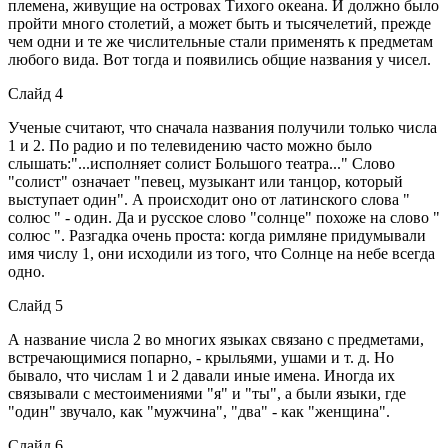
племена, живущие на островах Тихого океана. И должно было
пройти много столетий, а может быть и тысячелетий, прежде
чем одни и те же числительные стали применять к предметам
любого вида. Вот тогда и появились общие названия у чисел.
Слайд 4
Ученые считают, что сначала названия получили только числа
1 и 2. По радио и по телевидению часто можно было
слышать:"...исполняет солист Большого театра..." Слово
"солист" означает "певец, музыкант или танцор, который
выступает один". А происходит оно от латинского слова "
солюс " - один. Да и русское слово "солнце" похоже на слово "
солюс ". Разгадка очень проста: когда римляне придумывали
имя числу 1, они исходили из того, что Солнце на небе всегда
одно.
Слайд 5
А название числа 2 во многих языках связано с предметами,
встречающимися попарно, - крыльями, ушами и т. д. Но
бывало, что числам 1 и 2 давали иные имена. Иногда их
связывали с местоимениями "я" и "ты", а были языки, где
"один" звучало, как "мужчина", "два" - как "женщина".
Слайд 6