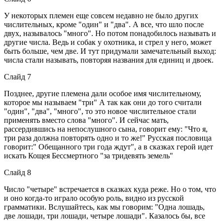
У некоторых племен еще совсем недавно не было других
числительных, кроме "один" и "два". А все, что шло после
двух, называлось "много". Но потом понадобилось называть и
другие числа. Ведь и собак у охотника, и стрел у него, может
быть больше, чем две. И тут придумали замечательный выход:
числа стали называть, повторяя названия для единиц и двоек.
Слайд 7
Позднее, другие племена дали особое имя числительному,
которое мы называем "три" А так как они до того считали
"один", "два", "много", то это новое числительное стали
применять вместо слова "много". И сейчас мать,
рассердившись на непослушного сына, говорит ему: "Что я,
три раза должна повторять одно и то же!" Русская пословица
говорит:" Обещанного три года ждут", а в сказках герой идет
искать Кощея Бессмертного "за тридевять земель"
Слайд 8
Число "четыре" встречается в сказках куда реже. Но о том, что
и оно когда-то играло особую роль, видно из русской
грамматики. Вслушайтесь, как мы говорим: "Одна лошадь,
две лошади, три лошади, четыре лошади". Казалось бы, все