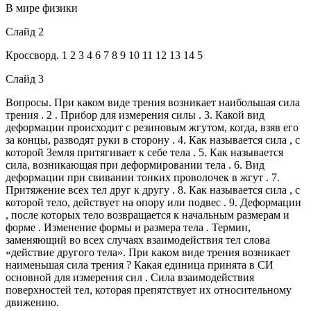
В мире физики
Слайд 2
Кроссворд. 1 2 3 4 6 7 8 9 10 11 12 13 14 5
Слайд 3
Вопросы. При каком виде трения возникает наибольшая сила
трения . 2 . Прибор для измерения силы . 3. Какой вид
деформации происходит с резиновым жгутом, когда, взяв его
за концы, разводят руки в сторону . 4. Как называется сила , с
которой Земля притягивает к себе тела . 5. Как называется
сила, возникающая при деформировании тела . 6. Вид
деформации при свивании тонких проволочек в жгут . 7.
Притяжение всех тел друг к другу . 8. Как называется сила , с
которой тело, действует на опору или подвес . 9. Деформации
, после которых тело возвращается к начальным размерам и
форме . Изменение формы и размера тела . Термин,
заменяющий во всех случаях взаимодействия тел слова
«действие другого тела». При каком виде трения возникает
наименьшая сила трения ? Какая единица принята в СИ
основной для измерения сил . Сила взаимодействия
поверхностей тел, которая препятствует их относительному
движению.