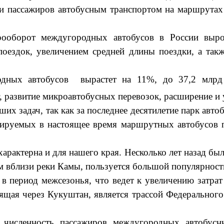
и пассажиров автобусным транспортом на маршрута
ирооборот междугородных автобусов в России выр
поездок, увеличением средней длины поездки, а та
дных автобусов вырастет на 11%, до 37,2 млрд 
, развитие микроавтобусных перевозок, расширение и 
ших задач, так как за последнее десятилетие парк ав
тируемых в настоящее время маршрутных автобусов п
арактерна и для нашего края. Несколько лет назад бы
м вблизи реки Камы, пользуется большой популярнос
 период межсезонья, что ведет к увеличению затрат
ящая через Кукуштан, является трассой Федерального
о численность пассажиров междугородных автобус