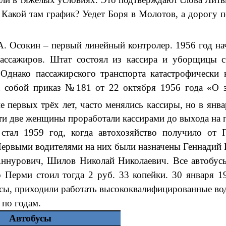
Какой там график? Уедет Боря в Молотов, а дорогу пе
А. Осокин – первый линейный контролер. 1956 год на
пассажиров. Штат состоял из кассира и уборщицы с
Однако пассажирского транспорта катастрофически 
а собой приказ №181 от 22 октября 1956 года «О 
ие первых трёх лет, часто менялись кассиры, но в янв
Эти две женщины проработали кассирами до выхода на 
стал 1959 год, когда автохозяйство получило от
Первыми водителями на них были назначены Геннади
ннурович, Шилов Николай Николаевич. Все автобусы
о Перми стоил тогда 2 руб. 33 копейки. 30 января 
усы, приходили работать высококвалифицированные во
 по годам.
Автобусы