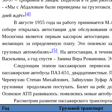
- «Мы с Абдаловым были переведены на грузотакси. 
[4]
дней ждёт»
В августе 1955 года на работу принимается М.
соборе открылась автостанция для обслуживания 
Мосюгина является первым кассиром автостанции. 
желающих за определенную плату. Это повлекло з
[5]
грузовых автомобилях»
. На автостанции, в течен
Васильевна, а год спустя – Занина Вера Романовна. 
Следующим этапом пассажирских перевозок 
пассажирские автобусы ПАЗ-651, двадцатиместные. 
Черемухин Степан Михайлович, Зайнуллин Зуфар А
грузовики продолжали поступать. Билет на рейс д
Осинское АТП развивалось: появлялись новые автоб
Рассмотрим развитие пассажирского транспорта
Год
Грузовой транспорт