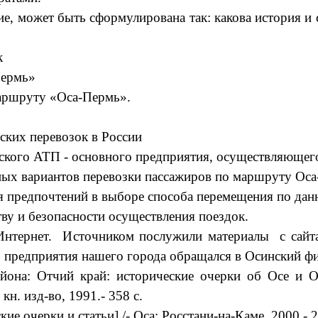
ие, может быть сформулирована так: какова история и
к
Пермь»
маршруту «Оса-Пермь».
ских перевозок в России
ского АТП - основного предприятия, осуществляющего
чных вариантов перевозки пассажиров по маршруту Ос
я предпочтений в выборе способа перемещения по да
ву и безопасности осуществления поездок.
и Интернет. Источником послужили материалы с сайт
го предприятия нашего города обращался в Осинский ф
йона: Отчий край: исторические очерки об Осе и О
н. изд-во, 1991.- 358 с.
 очерки и статьи] /- Оса: Росстани-на-Каме, 2000.- 2