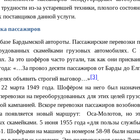
рудности из-за устаревшей техники, плохого состоян
х поставщиков данной услуги.
ика пассажиров
зе Бардымской автороты. Пассажирские перевозки по
рудованных скамейками грузовых автомобилях. С 
. За это шофёров часто ругали, так как они присваива
ода: «…За провоз десяти пассажиров от Барды до Елпа
[3]
целях объявить строгий выговор…»
.
 22 марта 1949 года. Шофёром на него был назнач
 перевозки на переоборудованных для этих целей гру
ой кампанией. Вскоре перевозки пассажиров возобно
а появляется новый маршрут: Оса-Молотов, но э
х скамейками. 5 июня 1955 года «для пользы служб
. Шофёрами на машину за номером 58-98 были назна
али в тяжёлых условиях. Это подтверждают слова Литв