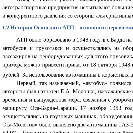
автотранспортные предприятия испытывают большие т
и конкурентного давления со стороны альтернативны
1.2.История Осинского АТП – основного перевозч
АТП было образовано в 1948 году в с.Барда на ба
автобусов и грузотакси и осуществлялись на обо
пассажиров на необорудованных для этого грузовиках
примера можно привести приказ от 18 октября 1948 г
рублей. За использование автомашины в корыстных 
Первый, так называемый, «автобус» появился
автороты был назначен Е.А. Молочко, пассажирские
временная и вынужденная мера, связанная с уборочн
маршруту Оса-Барда-Сараши. 17 ноября 1953 год
осуществлялись на грузовых машинах, оборудованны
Оса-Молотов» было выделено две автомашины ГАЗ-51
58-97 – Трофимов и Зайцев. Водители в те дни работ