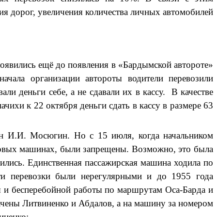
ия дорог, увеличения количества личных автомобилей
явились ещё до появления в «Бардымской автороте»
начала организации автороты водители перевозили
ли деньги себе, а не сдавали их в кассу. В качестве
чихи к 22 октября деньги сдать в кассу в размере 63
ен И.И. Мосюгин. Но с 15 июля, когда начальником
зовых машинах, были запрещены. Возможно, это была
вились. Единственная пассажирская машина ходила по
ти перевозки были нерегулярными и до 1955 года
ы и бесперебойной работы по маршрутам Оса-Барда и
чены Литвиненко и Абдалов, а на машину за номером
иненко: