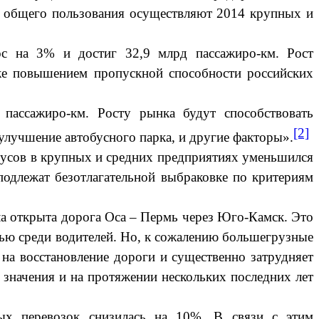
х общего пользования осуществляют 2014 крупных и
ос на 3% и достиг 32,9 млрд пассажиро-км. Рост
кже повышением пропускной способности российских
пассажиро-км. Росту рынка будут способствовать
[2]
улучшение автобусного парка, и другие факторы».
тобусов в крупных и средних предприятиях уменьшился
одлежат безотлагательной выбраковке по критериям
ла открыта дорога Оса – Пермь через Юго-Камск. Это
тью среди водителей. Но, к сожалению большегрузные
 на восстановление дороги и существенно затрудняет
 значения и на протяжении нескольких последних лет
ных перевозок снизилась на 10%. В связи с этим