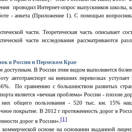
ения проводил Интернет-опрос выпускников школы, к
боте - анкета (Приложение 1). С помощью вопросник
ктической части. Теоретическая часть описывает со
ктической части исследования рассматриваются раз
ок в России и Пермском Крае
ее доступным. В России этим видом выполняется более
оту автотранспорт на внешних перевозках уступает
 46%. По сравнению с большинством развитых стр
орта является «вечная проблема» России - плохие до
 них общего пользования - 520 тыс. км. 15% наш
очное покрытие.
В 2012 г протяженность дорог в Росси
[1]
нности дорог в России».
а коммерческой основе на основании выданной лицен