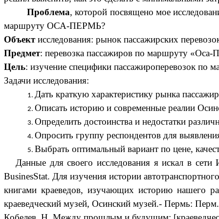
Проблема
, которой посвящено мое исследован
маршруту ОСА-ПЕРМЬ?
Объект
исследования: рынок пассажирских перевозо
Предмет
: перевозка пассажиров по маршруту «Оса-
Цель
: изучение специфики пассажироперевозок по 
Задачи исследования:
Дать краткую характеристику рынка пассажир
Описать историю и современные реалии Осин
Определить достоинства и недостатки разли
Опросить группу респондентов для выявлени
Выбрать оптимальный вариант по цене, качест
Данные для своего исследования я искал в сет
BusinesStat. Для изучения истории автотранспортно
книгами краеведов, изучающих историю нашего ра
краеведческий музей, Осинский музей.- Пермь: Перм. к
Кобелев, Н. Между прошлым и будущим: [краеведческие