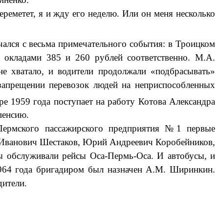
реметет, я и жду его неделю. Или он меня несколько
чался с весьма примечательного события: в Троицком
 окладами 385 и 260 рублей соответственно. М.А.
не хватало, и водители продолжали «подбрасывать»
запрещении перевозок людей на неприспособленных
аре 1959 года поступает на работу Котова Александра
пенсию.
 Пермского пассажирского предприятия №1 первые
й Иванович Шестаков, Юрий Андреевич Коробейников,
 обслуживали рейсы Оса-Пермь-Оса. И автобусы, и
1964 года бригадиром был назначен А.М. Ширинкин.
дители.