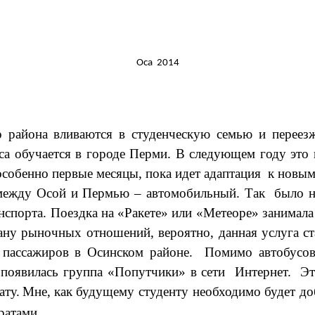
Оса 2014
района вливаются в студенческую семью и переезж
сса обучается в городе Перми. В следующем году это
 особенно первые месяцы, пока идет адаптация к нов
ежду Осой и Пермью – автомобильный. Так было не 
спорта. Поездка на «Ракете» или «Метеоре» занимала
трану рыночных отношений, вероятно, данная услуга с
пассажиров в Осинском районе. Помимо автобусов,
 появилась группа «Попутчики» в сети Интернет. Эт
ату.
Мне, как
будущему студенту необходимо будет до
ратами.