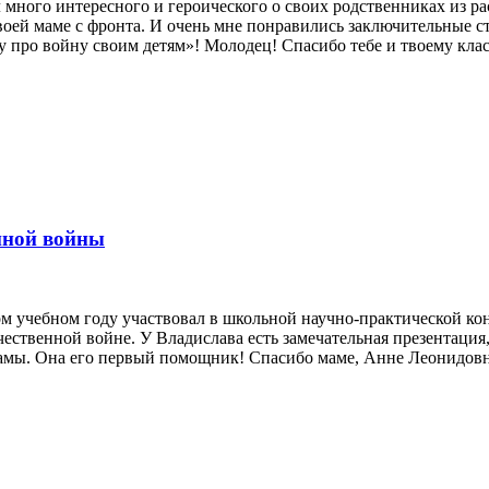
л много интересного и героического о своих родственниках из 
оей маме с фронта. И очень мне понравились заключительные ст
ажу про войну своим детям»! Молодец! Спасибо тебе и твоему к
нной войны
 учебном году участвовал в школьной научно-практической кон
ественной войне. У Владислава есть замечательная презентация,
 мамы. Она его первый помощник! Спасибо маме, Анне Леонидовн