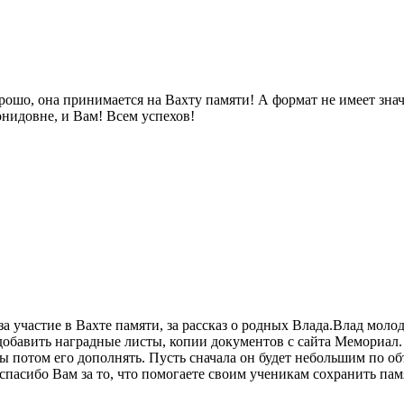
ошо, она принимается на Вахту памяти! А формат не имеет значе
онидовне, и Вам! Всем успехов!
 участие в Вахте памяти, за рассказ о родных Влада.Влад моло
 добавить наградные листы, копии документов с сайта Мемориал
ы потом его дополнять. Пусть сначала он будет небольшим по об
спасибо Вам за то, что помогаете своим ученикам сохранить пам