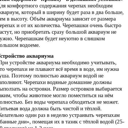
ля комфортного содержания черепах необходим
квариум, который в ширину будет раза в два больше,
ем в высоту. Объём аквариума зависит от размера
ерепах и от их количества. Черепашки очень быстро
астут, но приобретать сразу большой аквариум не
ужно. Черепашкам будет неуютно в слишком
ольшом водоеме.
стройство аквариума
ри устройстве аквариума необходимо учитывать,
то черепахи не плавают всё время в воде, им нужна
уша. Поэтому полностью аквариум водой не
аполняют. Черепахи водяные домашние должны
ыползать на островки. Размер островков выбирается
аким, чтобы животное могло поместиться на нём
олностью. Без воды черепаха обходиться не может.
итьевая вода должна быть чистой и тёплой.
елательно один раз в неделю устраивать черепахам
банные дни», помещая их в тазик с тёплой водой (25-