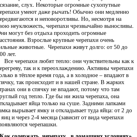
сязание, слух. Некоторые огромные сухопутные
ерепахи умеют даже рычать! Обычно они медленно
ередвигаются и неповоротливы. Но, несмотря на
вою неуклюжесть, черепахи чрезвычайно выносливы.
ни могут без отдыха проходить огромные
асстояния. Взрослые крупные черепахи очень
ильные животные. Черепахи живут долго: от 50 до
00 лет.
се черепахи любят тепло: они чувствительны как к
ерегреву, так и к переохлаждению. Активны черепахи
олько в тёплое время года, а в холодное – впадают в
пячку, так происходит и в нашей стране. В жарких
транах они в спячку не впадают, потому что там
руглый год тепло. Где бы ни жила черепаха, она
ткладывает яйца только на суше. Задними лапками
амка вырывает ямку и откладывает туда яйца: от 2 до
 яиц и через 2-4 месяца (зависит от вида черепахи
)появляются черепашки.
Как содержать черепаху в домашних условиях»