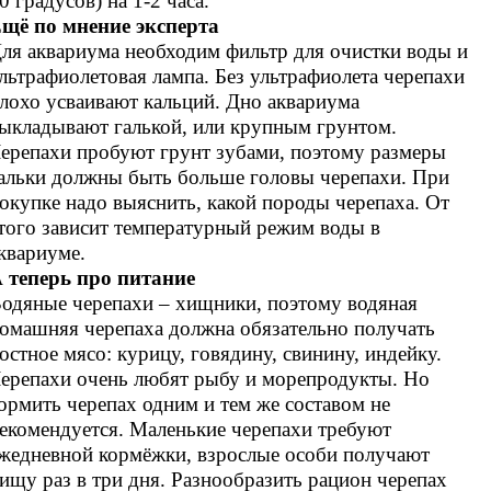
0 градусов) на 1-2 часа.
щё по мнение эксперта
ля аквариума необходим фильтр для очистки воды и
льтрафиолетовая лампа. Без ультрафиолета черепахи
лохо усваивают кальций. Дно аквариума
ыкладывают галькой, или крупным грунтом.
ерепахи пробуют грунт зубами, поэтому размеры
альки должны быть больше головы черепахи. При
окупке надо выяснить, какой породы черепаха. От
того зависит температурный режим воды в
квариуме.
 теперь про питание
одяные черепахи – хищники, поэтому водяная
омашняя черепаха должна обязательно получать
остное мясо: курицу, говядину, свинину, индейку.
ерепахи очень любят рыбу и морепродукты. Но
ормить черепах одним и тем же составом не
екомендуется. Маленькие черепахи требуют
жедневной кормёжки, взрослые особи получают
ищу раз в три дня. Разнообразить рацион черепах