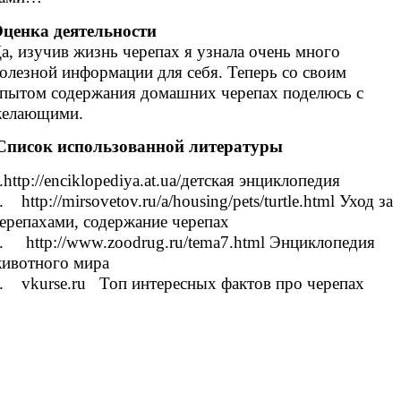
ценка деятельности
а, изучив жизнь черепах я узнала очень много
олезной информации для себя. Теперь со своим
пытом содержания домашних черепах поделюсь с
елающими.
писок использованной литературы
.http://enciklopediya.at.ua/детская энциклопедия
2.
http://mirsovetov.ru/a/housing/pets/turtle.html
Уход за
ерепахами, содержание черепах
3.
http://www.zoodrug.ru/tema7.html
Энциклопедия
ивотного мира
4.
vkurse.ru
Топ интересных фактов про черепах