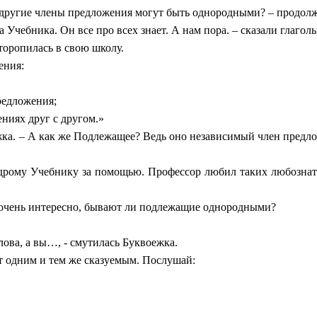
ругие члены предложения могут быть однородными? – продолж
чебника. Он все про всех знает. А нам пора. – сказали глаголы
оропилась в свою школу.
ения:
редложения;
ниях друг с другом.»
а. – А как же Подлежащее? Ведь оно независимый член предл
му Учебнику за помощью. Профессор любил таких любознател
чень интересно, бывают ли подлежащие однородными?
ова, а вы…, - смутилась Буквоежка.
дним и тем же сказуемым. Послушай: