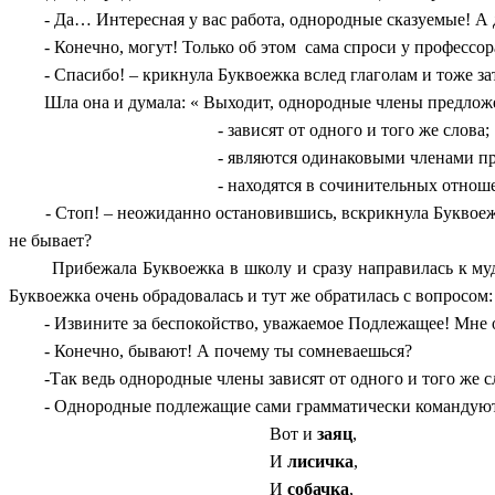
- Да… Интересная у вас работа, однородные сказуемые! А д
- Конечно, могут! Только об этом сама спроси у профессора У
- Спасибо! – крикнула Буквоежка вслед глаголам и тоже зат
Шла она и думала: « Выходит, однородные члены предлож
- зависят от одного и того же слова;
- являются одинаковыми членами п
- находятся в сочинительных отноше
- Стоп! – неожиданно остановившись, вскрикнула Буквоежк
не бывает?
Прибежала Буквоежка в школу и сразу направилась к мудро
Буквоежка очень обрадовалась и тут же обратилась с вопросом:
- Извините за беспокойство, уважаемое Подлежащее! Мне о
- Конечно, бывают! А почему ты сомневаешься?
-Так ведь однородные члены зависят от одного и того же сл
- Однородные подлежащие сами грамматически командуют о
Вот и
заяц
,
И
лисичка
,
И
собачка
,