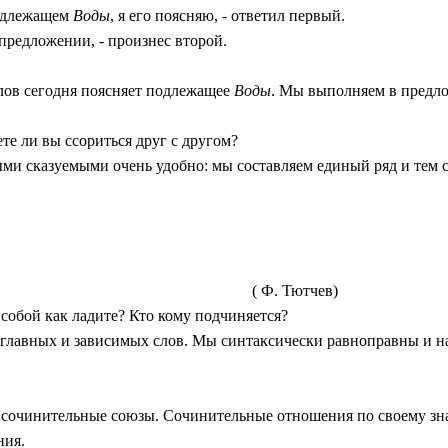
подлежащем
Воды
, я его поясняю, - ответил первый.
предложении, - произнес второй.
голов сегодня поясняет подлежащее
Воды
. Мы выполняем в предл
ете ли вы ссориться друг с другом?
ными сказуемыми очень удобно: мы составляем единый ряд и тем
( Ф. Тютчев)
обой как ладите? Кто кому подчиняется?
т главных и зависимых слов. Мы синтаксически равноправны и н
очинительные союзы. Сочинительные отношения по своему зна
ния.