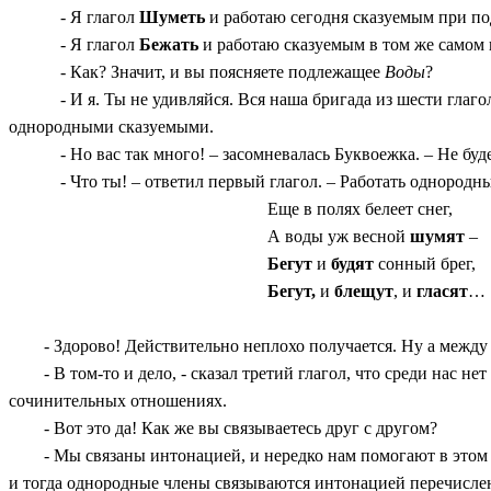
- Я глагол
Шуметь
и работаю сегодня сказуемым при 
- Я глагол
Бежать
и работаю сказуемым в том же самом 
- Как? Значит, и вы поясняете подлежащее
Воды
?
- И я. Ты не удивляйся. Вся наша бригада из шести гла
однородными сказуемыми.
- Но вас так много! – засомневалась Буквоежка. – Не буд
- Что ты! – ответил первый глагол. – Работать однород
Еще в полях белеет снег,
А воды уж весной
шумят
–
Бегут
и
будят
сонный брег,
Бегут,
и
блещут
, и
гласят
…
- Здорово! Действительно неплохо получается. Ну а между с
- В том-то и дело, - сказал третий глагол, что среди нас не
сочинительных отношениях.
- Вот это да! Как же вы связываетесь друг с другом?
- Мы связаны интонацией, и нередко нам помогают в этом с
и тогда однородные члены связываются интонацией перечисле