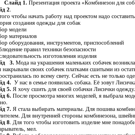
Слайд 1.
Презентация проекта «Комбинезон для соб
йд 2
.
того чтобы начать работу над проектом надо составит
ория создания одежды для собак
бор модели
бор материалов
бор оборудования, инструментов, приспособлений
блюдение правил техники безопасности
ледовательность изготовления изделия
йд 3.
Мода на украшения маленьких собачек возникла
 накрывали своих собачек платками сшитыми из остатко
ространилась по всему свету. Сейчас есть не только од
д 4.
У нас в семье появилась собака. Её зовут Лисичка
д 5.
Я хочу сшить для своей собачки Лисички одежду. 
д 6.
После просмотра многих моделей, я выбрала моде
но.
д 7.
Я стала выбирать материалы. Для пошива комбине
лителем. Для внутренней стороны комбинезона, швейн
йд 8
. Для того чтобы изготовить изделие мне понадоб
арыватель, мел.