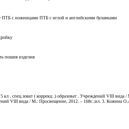
е ПТБ с ножницами ПТБ с иглой и английскими булавками
кройку
ть пошив изделия
кл . спец.зоват ( коррекц .) образоват . Учреждений VIII вида /
реждений VIII вида / М.: Просвещение, 2012. – 168с.:ил. 3. Кожи