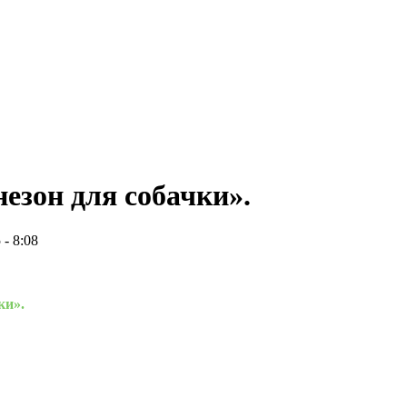
зон для собачки».
 - 8:08
ки».