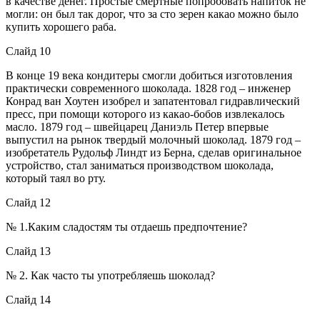
в качестве денег. Простые смертные попробовать напиток не
могли: он был так дорог, что за сто зерен какао можно было
купить хорошего раба.
Слайд 10
В конце 19 века кондитеры смогли добиться изготовления
практически современного шоколада. 1828 год – инженер
Конрад ван Хоутен изобрел и запатентовал гидравлический
пресс, при помощи которого из какао-бобов извлекалось
масло. 1879 год – швейцарец Даниэль Петер впервые
выпустил на рынок твердый молочный шоколад. 1879 год –
изобретатель Рудольф Линдт из Берна, сделав оригинальное
устройство, стал заниматься производством шоколада,
который таял во рту.
Слайд 12
№ 1.Каким сладостям ты отдаешь предпочтение?
Слайд 13
№ 2. Как часто ты употребляешь шоколад?
Слайд 14