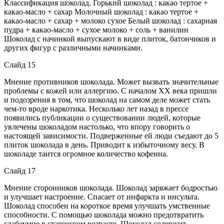
Классификация шоколад. Горький шоколад : какао тертое +
какао-масло + сахар Молочный шоколад : какао тертое +
какао-масло + сахар + молоко сухое Белый шоколад : сахарная
пудра + какао-масло + сухое молоко + соль + ванилин
Шоколад с начинкой выпускают в виде плиток, батончиков и
других фигур с различными начинками.
Слайд 15
Мнение противников шоколада. Может вызвать значительные
проблемы с кожей или аллергию. С началом ХХ века пришли
и подозрения в том, что шоколад на самом деле может стать
чем-то вроде наркотика. Несколько лет назад в прессе
появились публикации о существовании людей, которые
увлечены шоколадом настолько, что впору говорить о
настоящей зависимости. Подверженные ей люди съедают до 5
плиток шоколада в день. Приводит к избыточному весу. В
шоколаде таится огромное количество кофеина.
Слайд 17
Мнение сторонников шоколада. Шоколад заряжает бодростью
и улучшает настроение. Спасает от инфаркта и инсульта.
Шоколад способен на короткое время улучшать умственные
способности. С помощью шоколада можно предотвратить
слабоумие в старческом возрасте. Шоколад содержит