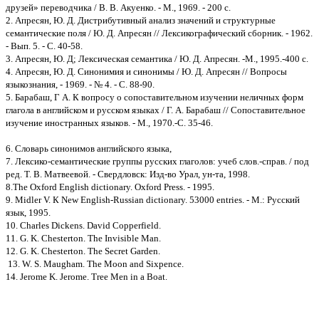
друзей» переводчика / В. В. Акуенко. - М., 1969. - 200 с.
2. Апресян, Ю. Д. Дистрибутивный анализ значений и структурные
семантические поля / Ю. Д. Апресян // Лексикографический сборник. - 1962.
- Вып. 5. - С. 40-58.
3. Апресян, Ю. Д; Лексическая семантика / Ю. Д. Апресян. -М., 1995.-400 с.
4. Апресян, Ю. Д. Синонимия и синонимы / Ю. Д. Апресян // Вопросы
языкознания, - 1969. - № 4. - С. 88-90.
5. Барабаш, Г А. К вопросу о сопоставительном изучении неличных форм
глагола в английском и русском языках / Г. А. Барабаш // Сопоставительное
изучение иностранных языков. - М., 1970.-С. 35-46.
6. Словарь синонимов английского языка,
7. Лексико-семантические группы русских глаголов: учеб слов.-справ. / под
ред. Т. В. Матвеевой. - Свердловск: Изд-во Урал, ун-та, 1998.
8.Тhе Oxford English dictionary. Oxford Press. - 1995.
9. Midler V. К New English-Russian dictionary. 53000 entries. - M.: Русский
язык, 1995.
10. Charles Dickens. David Copperfield.
11. G. K. Chesterton. The Invisible Man.
12. G. K. Chesterton. The Secret Garden.
13. W. S. Maugham. The Moon and Sixpence.
14. Jerome K. Jerome. Tree Men in a Boat.