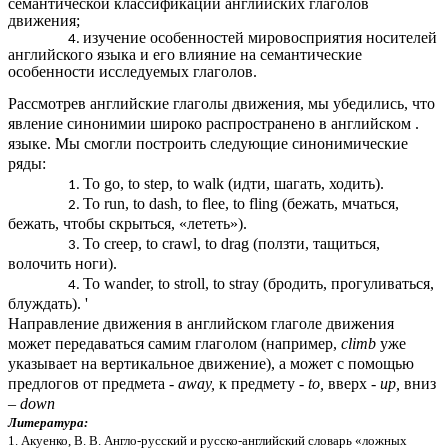
семантической классификации английских глаголов
движения;
изучение особенностей мировосприятия носителей
английского языка и его влияние на семантические
особенности исследуемых глаголов.
Рассмотрев английские глаголы движения, мы убедились, что
явление синонимии широко распространено в английском .
языке. Мы смогли построить следующие синонимические
ряды:
То go, to step, to walk (идти, шагать, ходить).
То run, to dash, to flee, to fling (бежать, мчаться,
бежать, чтобы скрыться, «лететь»).
То creep, to crawl, to drag (ползти, тащиться,
волочить ноги).
То wander, to stroll, to stray (бродить, прогуливаться,
блуждать). '
Направление движения в английском глаголе движения
может передаваться самим глаголом (например,
climb
уже
указывает на вертикальное движение), а может с помощью
предлогов от предмета -
away,
к предмету -
to,
вверх -
up,
вниз
–
down
Литература:
1. Акуенко, В. В. Англо-русский и русско-английский словарь «ложных