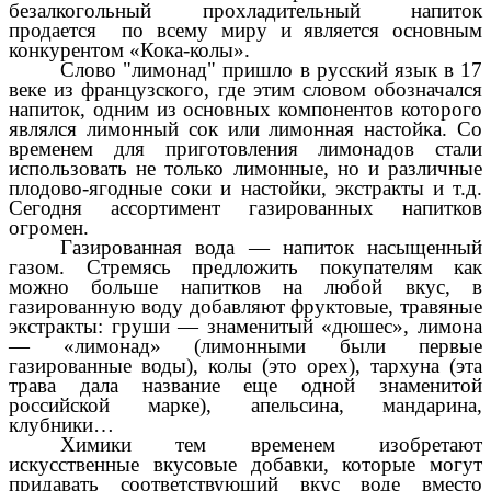
безалкогольный прохладительный напиток
продается по всему миру и является основным
конкурентом «Кока-колы».
Слово "лимонад" пришло в русский язык в 17
веке из французского, где этим словом обозначался
напиток, одним из основных компонентов которого
являлся лимонный сок или лимонная настойка. Со
временем для приготовления лимонадов стали
использовать не только лимонные, но и различные
плодово-ягодные соки и настойки, экстракты и т.д.
Сегодня ассортимент газированных напитков
огромен.
Газированная вода — напиток насыщенный
газом. Стремясь предложить покупателям как
можно больше напитков на любой вкус, в
газированную воду добавляют фруктовые, травяные
экстракты: груши — знаменитый «дюшес», лимона
— «лимонад» (лимонными были первые
газированные воды), колы (это орех), тархуна (эта
трава дала название еще одной знаменитой
российской марке), апельсина, мандарина,
клубники…
Химики тем временем изобретают
искусственные вкусовые добавки, которые могут
придавать соответствующий вкус воде вместо