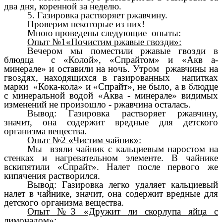
два дня, коренной за неделю.
5. Газировка растворяет ржавчину.
Проверим некоторые из них!
Мною проведены следующие опыты:
Опыт №1«Почистим ржавые гвозди»:
Вечером мы поместили ржавые гвозди в
блюдца с «Колой», «Спрайтом» и «Акв а-
минерале» и оставили на ночь. Утром ржавчины на
гвоздях, находящихся в газированных напитках
марки «Кока-кола» и «Спрайт», не было, а в блюдце
с минеральной водой «Аква - минерале» видимых
изменений не произошло - ржавчина осталась.
Вывод: Газировка растворяет ржавчину,
значит, она содержит вредные для детского
организма вещества.
Опыт №2 «Чистим чайник»:
Мы взяли чайник с кальциевым наростом на
стенках и нагревательном элементе. В чайнике
вскипятили «Спрайт». Налет после первого же
кипячения растворился.
Вывод: Газировка легко удаляет кальциевый
налет в чайнике, значит, она содержит вредные для
детского организма вещества.
Опыт №3 «Дружит ли скорлупа яйца с
лимонадом»: