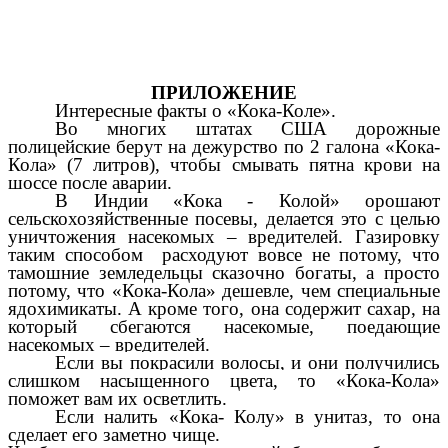
ПРИЛОЖЕНИЕ
Интересные факты о «Кока-Коле».
Во многих штатах США дорожные
полицейские берут на дежурство по 2 галона «Кока-
Кола» (7 литров), чтобы смывать пятна крови на
шоссе после аварии.
В Индии «Кока - Колой» орошают
сельскохозяйственные посевы, делается это с целью
уничтожения насекомых – вредителей. Газировку
таким способом расходуют вовсе не потому, что
тамошние земледельцы сказочно богаты, а просто
потому, что «Кока-Кола» дешевле, чем специальные
ядохимикаты. А кроме того, она содержит сахар, на
который сбегаются насекомые, поедающие
насекомых – вредителей.
Если вы покрасили волосы, и они получились
слишком насыщенного цвета, то «Кока-Кола»
поможет вам их осветлить.
Если налить «Кока- Колу» в унитаз, то она
сделает его заметно чище.