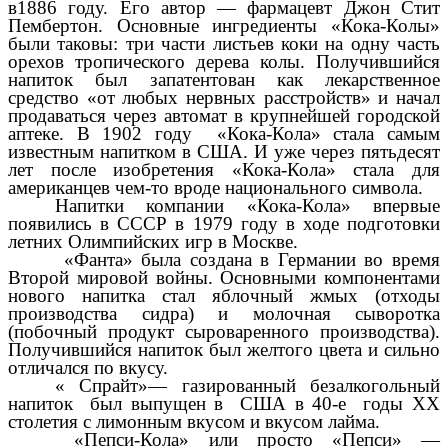
в1886 году. Его автор — фармацевт Джон Стит
Пембертон. Основные ингредиенты «Кока-Колы»
были таковы: три части листьев коки на одну часть
орехов тропического дерева колы. Получившийся
напиток был запатентован как лекарственное
средство «от любых нервных расстройств» и начал
продаваться через автомат в крупнейшей городской
аптеке.
В 1902 году «Кока-Кола» стала самым
известным напитком в США. И уже через пятьдесят
лет после изобретения «Кока-Кола» стала для
американцев чем-то вроде национального символа.
Напитки компании «Кока-Кола» впервые
появились в СССР в 1979 году в ходе подготовки
летних Олимпийских игр в Москве.
«Фанта» была создана в Германии во время
Второй мировой войны. Основными компонентами
нового напитка стал яблочный жмых (отходы
производства сидра) и молочная сыворотка
(побочный продукт сыроваренного производства).
Получившийся напиток был желтого цвета и сильно
отличался по вкусу.
« Спрайт»— газированный безалкогольный
напиток был выпущен в США в 40-е годы XX
столетия с лимонным вкусом и вкусом лайма.
«Пепси-Кола» или просто «Пепси» —