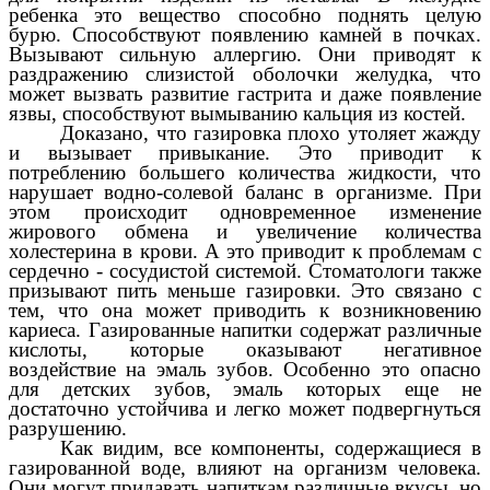
ребенка это вещество способно поднять целую
бурю. Способствуют появлению камней в почках.
Вызывают сильную аллергию.
Они приводят к
раздражению слизистой оболочки желудка, что
может вызвать развитие гастрита и даже появление
язвы, способствуют вымыванию кальция из костей.
Доказано, что газировка плохо утоляет жажду
и вызывает привыкание. Это приводит к
потреблению большего количества жидкости, что
нарушает водно-солевой баланс в организме. При
этом происходит одновременное изменение
жирового обмена и увеличение количества
холестерина в крови. А это приводит к проблемам с
сердечно - сосудистой системой. Стоматологи также
призывают пить меньше газировки. Это связано с
тем, что она может приводить к возникновению
кариеса. Газированные напитки содержат различные
кислоты, которые оказывают негативное
воздействие на эмаль зубов. Особенно это опасно
для детских зубов, эмаль которых еще не
достаточно устойчива и легко может подвергнуться
разрушению.
Как видим,
все компоненты, содержащиеся в
газированной воде, влияют на организм человека.
Они могут придавать напиткам различные вкусы, но