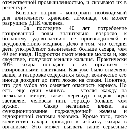
отечественной промышленностью, и скрывают их в
рецептуре.
Бензонат натрия -
консервант необходимый
для длительного хранения лимонада, он может
разрушить ДНК человека.
За последние 40 лет потребление
газированной воды значительно возросло к
большому удовольствию ее производителей и
неудовольствию медиков. Дело в том, что сегодня
дети употребляют значительно больше сахара, чем
40 лет назад. Подростки пьют меньше молока и, как
следствие, получают меньше кальция. Практически
40% сахара попадает в их организм с
газированными напитками. Как уже было отмечено
выше, в газировке содержится сахар, количество его
иногда доходит до пяти ложек на стакан. Понятно,
что для зубов это означает опасность кариеса. Но
есть еще один «минус» — утоляя жажду на
несколько минут, такая чересчур сладкая вода
заставляет человека пить гораздо больше, чем
нужно.
Сахар негативно влияет на
функционирование поджелудочной железы и
эндокринной системы человека. Кроме того, такое
количество сахара приводит к избытку сахара в
организме. Это может вызвать такие серьезные