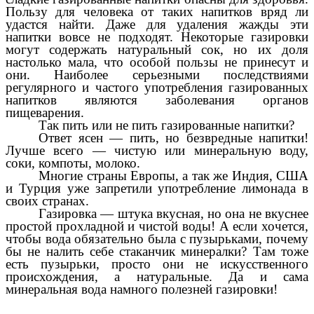
Пользу для человека от таких напитков вряд ли
удастся найти. Даже для удаления жажды эти
напитки вовсе не подходят. Некоторые газировки
могут содержать натуральный сок, но их доля
настолько мала, что особой пользы не принесут и
они.
Наиболее серьезными последствиями
регулярного и частого употребления газированных
напитков являются заболевания органов
пищеварения.
Так пить или не пить газированные напитки?
Ответ ясен — пить, но
безвредные напитки!
Лучше всего — чистую или минеральную воду,
соки, компоты, молоко.
Многие страны Европы, а так же Индия, США
и Турция уже запретили употребление лимонада в
своих странах.
Газировка — штука вкусная, но она не вкуснее
простой прохладной и чистой воды! А если хочется,
чтобы вода обязательно была с пузырьками, почему
бы не налить себе стаканчик минералки? Там тоже
есть пузырьки, просто они не искусственного
происхождения, а натуральные. Да и сама
минеральная вода намного полезней газировки!