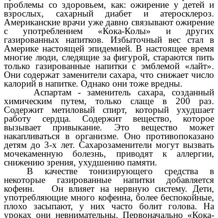
проблемы со здоровьем, как: ожирение у детей и
взрослых, сахарный диабет и атеросклероз.
Американские врачи уже давно связывают ожирение
с употреблением «Кока-Колы» и других
газированных напитков. Избыточный вес стал в
Америке настоящей эпидемией. В настоящее время
многие люди, следящие за фигурой, стараются пить
только газированные напитки с эмблемой «лайт».
Они содержат заменители сахара, что снижает число
калорий в напитке. Однако они тоже вредны.
Аспартам -
заменитель сахара, созданный
химическим путем, только слаще в 200 раз.
Содержит метиловый спирт, который ухудшает
работу сердца. Содержит вещество, которое
вызывает привыкание. Это вещество может
накапливаться в организме. Оно противопоказано
детям до 3-х лет.
Сахарозаменители
могут вызвать
мочекаменную болезнь,
приводят к аллергии,
снижению зрения
, ухудшению памяти.
В качестве тонизирующего средства в
некоторые газированные напитки добавляется
кофеин.
Он влияет на нервную систему. Дети,
употребляющие много кофеина, более беспокойные,
плохо засыпают, у них часто болит голова. На
уроках они невнимательны. Первоначально
«Кока-