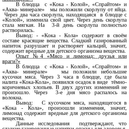
В блюдца с «Кока - Колой», «Спрайтом» и
«Аква- минерале» мы положили скорлупу от яйца.
Через два часа скорлупа, находящаяся в блюдце с
«Колой», изменила свой цвет. Через день скорлупа
стала мягкая. На 3-й день скорлупа полностью
растворилась.
Вывод: - «Кока - Кола» содержит в своём
составе красящие вещества. Сладкий газированный
напиток разрушает и растворяет кальций, значит,
содержит вредные для детского организма вещества.
Опыт №4 «Мясо и лимонад: друзья или
враги?»
В блюдца с «Кока - Колой», «Спрайтом» и
«Аква- минерале» мы положили небольшие
кусочки мяса. Через 3 часа в блюдце, где была
налита «Кока-Кола», появился осадок в виде тёмно-
коричневых хлопьев. В двух других изменений не
произошло.
Через 3-е дня мясо распалось на
волокна.
Вывод: С кусочком мяса, находящегося в
«Кока - Кола», произошли изменения, значит,
лимонад содержит вредные для детского организма
вещества.
Данные исследования подтверждают, что
сладкие газированные напитки опасны для здоровья.