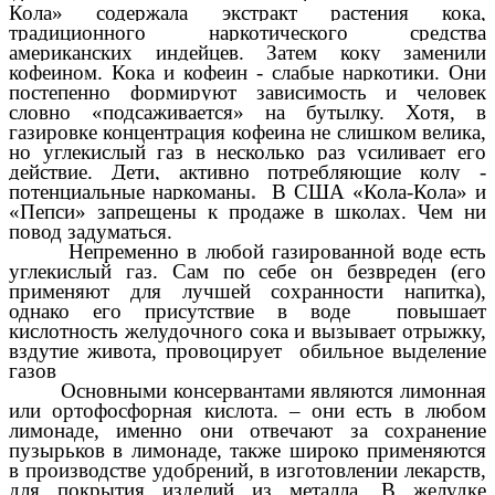
Кола» содержала экстракт растения кока,
традиционного наркотического средства
американских индейцев. Затем коку заменили
кофеином. Кока и кофеин - слабые наркотики. Они
постепенно формируют зависимость и человек
словно «подсаживается» на бутылку.
Хотя, в
газировке концентрация кофеина не слишком велика,
но углекислый газ в несколько раз усиливает его
действие.
Дети, активно потребляющие колу -
потенциальные наркоманы
.
В США «Кола-Кола» и
«Пепси» запрещены к продаже в школах. Чем ни
повод задуматься.
Непременно в любой газированной воде есть
углекислый газ. Сам по себе он безвреден
(
его
применяют для лучшей сохранности напитка
)
,
однако его присутствие в воде повышает
кислотность желудочного сока и
вызывает отрыжку,
вздутие живота,
провоцирует обильное выделение
газов
Основными консервантами являются лимонная
или ортофосфорная кислота.
– они есть в любом
лимонаде, именно они отвечают за сохранение
пузырьков в лимонаде, также широко применяются
в производстве удобрений, в изготовлении лекарств,
для покрытия изделий из металла. В желудке