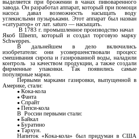
выделяется при брожении в чанах пивоваренного
завода. Он разработал аппарат, который при помощи
насоса давал возможность насыщать воду
углекислыми пузырьками. Этот аппарат был назван
«сатуратор» от лат. saturo — насыщать.
В 1783 г. промышленное производство начал
Якоб Швепп, который и создал торговую марку
Schweppes.
В дальнейшем в дело включились
изобретатели: они усовершенствовали процесс
смешивания сиропа и газированной воды, наладили
контроль за качеством продукции, а также создали
фирменные упаковки. Так появились самые
популярные марки.
Первыми марками газировки, выпущенной в
Америке, стали:
Кока-кола
Фанта
Спрайт
Пепси-кола
В России первыми стали:
Байкал
Буратино
Тархун.
Напиток «Кока-кола» был придуман в США