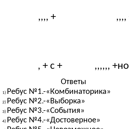
,,,, +
,,,,
, + с +
,,,,,, +н
Ответы
Ребус №1.-«Комбинаторика»
Ребус №2.-«Выборка»
Ребус №3.-«События»
Ребус №4.-«Достоверное»