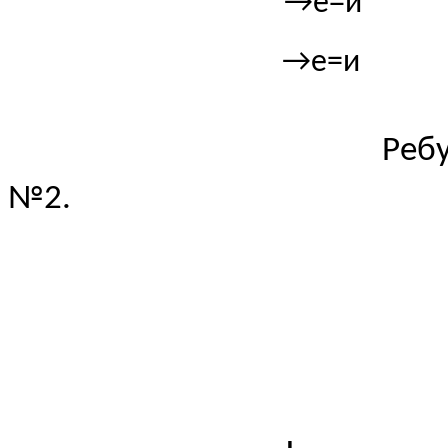
→е=
→е=и
Реб
№2.