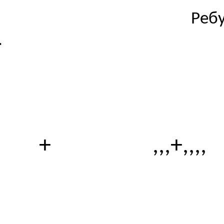
Ребу
.
+
,,,+,,,,