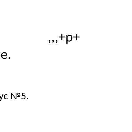
,,,+р+
+е.
ус №5.