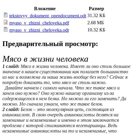
Вложение
Размер
31.32 КБ
tekstovyy_dokument_opendocument.odt
2.68 МБ
myaso_v_zhizni_cheloveka.pdf
10.32 КБ
myaso_v_zhizni_cheloveka.odt
Предварительный просмотр:
Мясо в жизни человека
1 слайд:
Мясо в жизни человека. Имеет ли оно столь большое
значение в нашем существовании как полагает большинство
из нас и возможна ли наша жизнь вообще без него? Сейчас я
попробую доказать то, что мясо не столь важно.
Давайте начнем с самого начала. Что же такое мясо и
зачем оно нужно? Оно нужно нашему организму из-за
содержащегося в нем белка. Но можно ли его заменить? Да
можно. Но сначала узнаем, что же такое белок.
2 слайд:
Белок – это молекулярная цепь, состоящая из
аминокислот. В свою очередь аминокислоты делятся на
заменимые и незаменимые и именно в этом заключается
проблема с которой сталкиваются вегетарианцы. Ведь
незаменимые аминокислоты на то и незаменимые, что