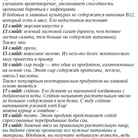
улучшить кроветворение, увеличивает способность
организма бороться с инфекциями.
В бобовых и злаковых культурах не содержится витамин В12,
который есть в мясе. Его недостаток восполнят
12 слайд:
морская капуста и
13 слайд:
зеленый листовой салат (причем, чем темнее
листья салата, тем больше он содержит витамина).
Также это
14 слайд:
орехи,
15 слайд:
кокосовое молоко. Из чего-то более экзотического
могу привести в пример
16 слайд:
сыр тофу — это один из продуктов, изготовленных
на основе сои. Этот сыр содержит протеины, железо,
омега-3 кислоты.
Также популярным вегетарианским продуктом на злаковой
основе является
17 слайд:
сейтан. Его делают из пшеничной клейковины с
добавлением воды. Сейтан называют растительным мясом
за большое содержания в нем белка. С виду сейтан
напоминает ржаной хлеб.Еще
замена курице и говядине –
18 слайд:
темпе. Этот продукт представляет собой
спрессованные перебродившие бобы сои.
19 слайд:
Заменив мясо на правильную растительную пищу,
вы дадите своему организму все нужные витамины и
минералы. Вдобавок, вы получите небывалую легкость, ведь