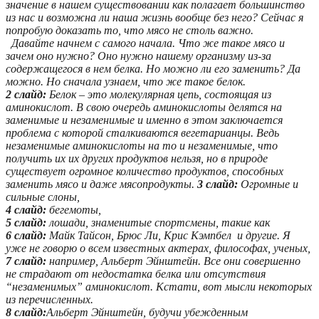
значение в нашем существовании как полагает большинство
из нас и возможна ли наша жизнь вообще без него? Сейчас я
попробую доказать то, что мясо не столь важно.
Давайте начнем с самого начала. Что же такое мясо и
зачем оно нужно? Оно нужно нашему организму из-за
содержащегося в нем белка. Но можно ли его заменить? Да
можно. Но сначала узнаем, что же такое белок.
2 слайд:
Белок – это молекулярная цепь, состоящая из
аминокислот. В свою очередь аминокислоты делятся на
заменимые и незаменимые и именно в этом заключается
проблема с которой сталкиваются вегетарианцы. Ведь
незаменимые аминокислоты на то и незаменимые, что
получить их их других продуктов нельзя, но в природе
существует огромное количество продуктов, способных
заменить мясо и даже мясопродукты.
3 слайд:
Огромные и
сильные слоны,
4 слайд:
бегемоты,
5 слайд:
лошади, знаменитые спортсмены, такие как
6 слайд:
Майк Тайсон, Брюс Ли, Крис Кэмпбел и другие. Я
уже не говорю о всем известных актерах, философах, ученых,
7 слайд:
например, Альберт Эйнштейн. Все они совершенно
не страдают от недостатка белка или отсутствия
“незаменимых” аминокислот. Кстати, вот мысли некоторых
из перечисленных.
8 слайд:
Альберт Эйнштейн, будучи убежденным