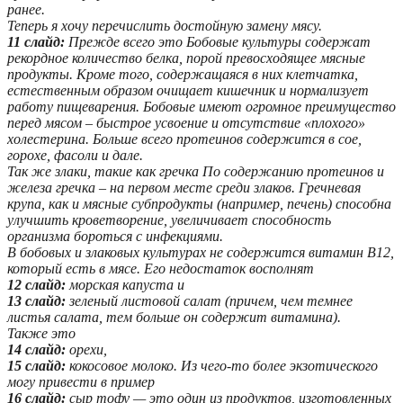
ранее.
Теперь я хочу перечислить достойную замену мясу.
11 слайд:
Прежде всего это Бобовые культуры содержат
рекордное количество белка, порой превосходящее мясные
продукты. Кроме того, содержащаяся в них клетчатка,
естественным образом очищает кишечник и нормализует
работу пищеварения. Бобовые имеют огромное преимущество
перед мясом – быстрое усвоение и отсутствие «плохого»
холестерина. Больше всего протеинов содержится в сое,
горохе, фасоли и дале.
Так же злаки, такие как гречка По содержанию протеинов и
железа гречка – на первом месте среди злаков. Гречневая
крупа, как и мясные субпродукты (например, печень) способна
улучшить кроветворение, увеличивает способность
организма бороться с инфекциями.
В бобовых и злаковых культурах не содержится витамин В12,
который есть в мясе. Его недостаток восполнят
12 слайд:
морская капуста и
13 слайд:
зеленый листовой салат (причем, чем темнее
листья салата, тем больше он содержит витамина).
Также это
14 слайд:
орехи,
15 слайд:
кокосовое молоко. Из чего-то более экзотического
могу привести в пример
16 слайд:
сыр тофу — это один из продуктов, изготовленных