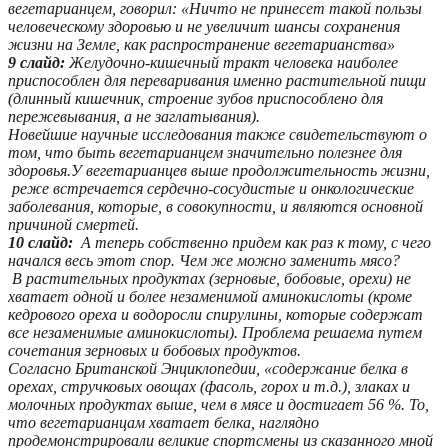
вегетарианцем, говорил: «Ничто не принесет такой пользы
человеческому здоровью и не увеличит шансы сохранения
жизни на Земле, как распространение вегетарианства»
9 слайд:
Желудочно-кишечный тракт человека наиболее
приспособлен для переваривания именно растительной пищи
(длинный кишечник, строение зубов приспособлено для
пережевывания, а не заглатывания).
Новейшие научные исследования также свидетельствуют о
том, что быть вегетарианцем значительно полезнее для
здоровья.У вегетарианцев выше продолжительность жизни,
реже встречается сердечно-сосудистые и онкологические
заболевания, которые, в совокупности, и являются основной
причиной смертей.
10 слайд:
А теперь собственно придем как раз к тому, с чего
начался весь этот спор. Чем же можно заменить мясо?
В растительных продуктах (зерновые, бобовые, орехи) не
хватает одной и более незаменимой аминокислоты (кроме
кедрового ореха и водоросли спирулины, которые содержат
все незаменимые аминокислоты). Проблема решаема путем
сочетания зерновых и бобовых продуктов.
Cогласно Британской Энциклопедии, «содержание белка в
орехах, стручковых овощах (фасоль, горох и т.д.), злаках и
молочных продуктах выше, чем в мясе и достигает 56 %. То,
что вегетарианцам хватает белка, наглядно
продемонстрировали великие спортсмены из сказанного мной