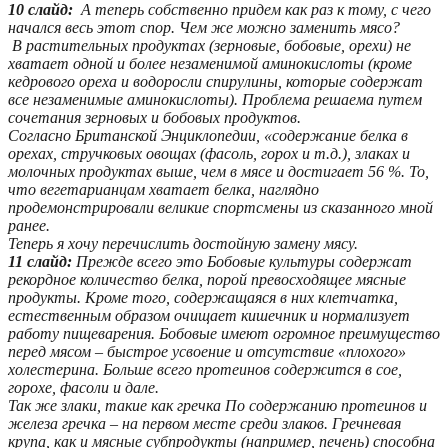
10 слайд:
А теперь собственно придем как раз к тому, с чего
начался весь этот спор. Чем же можно заменить мясо?
В растительных продуктах (зерновые, бобовые, орехи) не
хватает одной и более незаменимой аминокислоты (кроме
кедрового ореха и водоросли спирулины, которые содержат
все незаменимые аминокислоты). Проблема решаема путем
сочетания зерновых и бобовых продуктов.
Cогласно Британской Энциклопедии, «содержание белка в
орехах, стручковых овощах (фасоль, горох и т.д.), злаках и
молочных продуктах выше, чем в мясе и достигает 56 %. То,
что вегетарианцам хватает белка, наглядно
продемонстрировали великие спортсмены из сказанного мной
ранее.
Теперь я хочу перечислить достойную замену мясу.
11 слайд:
Прежде всего это Бобовые культуры содержат
рекордное количество белка, порой превосходящее мясные
продукты. Кроме того, содержащаяся в них клетчатка,
естественным образом очищает кишечник и нормализует
работу пищеварения. Бобовые имеют огромное преимущество
перед мясом – быстрое усвоение и отсутствие «плохого»
холестерина. Больше всего протеинов содержится в сое,
горохе, фасоли и дале.
Так же злаки, такие как гречка По содержанию протеинов и
железа гречка – на первом месте среди злаков. Гречневая
крупа, как и мясные субпродукты (например, печень) способна