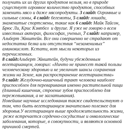
получить их их других продуктов нельзя, но в природе
существует огромное количество продуктов, способных
заменить мясо и даже мясопродукты.
3 слайд:
Огромные и
сильные слоны,
4 слайд:
бегемоты,
5 слайд:
лошади,
знаменитые спортсмены, такие как
6 слайд:
Майк Тайсон,
Брюс Ли, Крис Кэмпбел и другие. Я уже не говорю о всем
известных актерах, философах, ученых,
7 слайд:
например,
Альберт Эйнштейн. Все они совершенно не страдают от
недостатка белка или отсутствия “незаменимых”
аминокислот. Кстати, вот мысли некоторых из
перечисленных.
8 слайд:
Альберт Эйнштейн, будучи убежденным
вегетарианцем, говорил: «Ничто не принесет такой пользы
человеческому здоровью и не увеличит шансы сохранения
жизни на Земле, как распространение вегетарианства»
9 слайд:
Желудочно-кишечный тракт человека наиболее
приспособлен для переваривания именно растительной пищи
(длинный кишечник, строение зубов приспособлено для
пережевывания, а не заглатывания).
Новейшие научные исследования также свидетельствуют о
том, что быть вегетарианцем значительно полезнее для
здоровья.У вегетарианцев выше продолжительность жизни,
реже встречается сердечно-сосудистые и онкологические
заболевания, которые, в совокупности, и являются основной
причиной смертей.