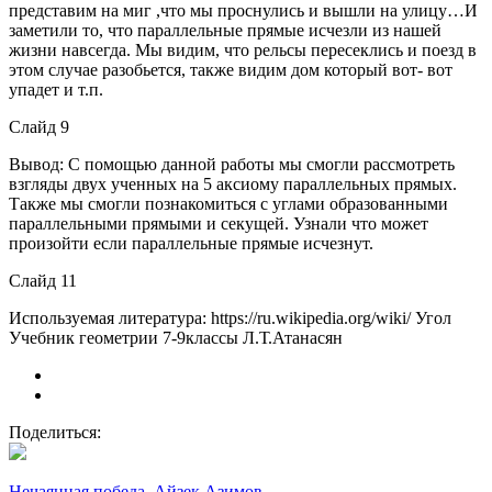
представим на миг ,что мы проснулись и вышли на улицу…И
заметили то, что параллельные прямые исчезли из нашей
жизни навсегда. Мы видим, что рельсы пересеклись и поезд в
этом случае разобьется, также видим дом который вот- вот
упадет и т.п.
Слайд 9
Вывод: С помощью данной работы мы смогли рассмотреть
взгляды двух ученных на 5 аксиому параллельных прямых.
Также мы смогли познакомиться с углами образованными
параллельными прямыми и секущей. Узнали что может
произойти если параллельные прямые исчезнут.
Слайд 11
Используемая литература: https://ru.wikipedia.org/wiki/ Угол
Учебник геометрии 7-9классы Л.Т.Атанасян
Поделиться:
Нечаянная победа. Айзек Азимов