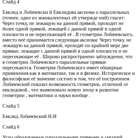
Слайд 4
Евклид и Лобачевски й Евклидова аксиома о параллельных
(точнее, одно из эквивалентных ей утвержде ний) гласит:
Через точку, не лежащую на данной прямой, проходит не
более одной прямой, лежащей с данной прямой в одной
плоскости и не пересекающей её . В геометрии Лобачевского,
вместо неё принимается следующая аксиома: Через точку, не
лежащую на данной прямой, проходят по крайней мере две
прямые, лежащие с данной прямой в одной плоскости и не
пересекающие её . Широко распространено заблуждение, что
в геометрии Лобачевского параллельные прямые
пересекаются. Геометрия Лобачевского имеет обширные
применения как в математике, так и в физике. Историческое и
философское её значение состоит в том, что её построением
Лобачевский показал возможность геометрии, отличной от
евклидовой , что знаменовало новую эпоху в развитии
геометрии , математики и науки вообще .
Слайд 5
Евклид Лобачевский Н.И
Слайд 6
Углы образованные параллельными прямыми и секущей