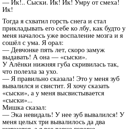
— Ик!.. Сыски. Ик! Ик! Умру от смеха!
Ик!
Тогда я схватил горсть снега и стал
прикладывать его себе ко лбу, как будто у
меня началось уже воспаление мозга и я
сошёл с ума. Я орал:
— Девчонке пять лет, скоро замуж
выдавать! А она — «сыски».
У Алёнки нижняя губа скривилась так,
что полезла за ухо.
— Я правильно сказала! Это у меня зуб
вывалился и свистит. Я хочу сказать
«сыски», а у меня высвистывается
«сыски»...
Мишка сказал:
— Эка невидаль! У нее зуб вывалился! У
меня целых три вывалилось да два
шатаются, а я все равно говорю