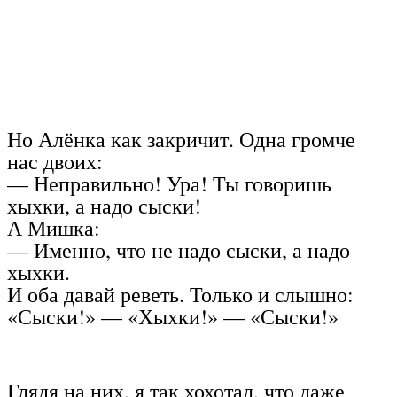
Но Алёнка как закричит. Одна громче
нас двоих:
— Неправильно! Ура! Ты говоришь
хыхки, а надо сыски!
А Мишка:
— Именно, что не надо сыски, а надо
хыхки.
И оба давай реветь. Только и слышно:
«Сыски!» — «Хыхки!» — «Сыски!»
Глядя на них, я так хохотал, что даже